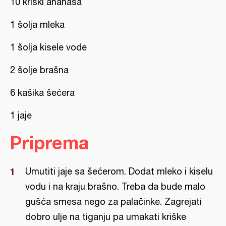
10 kriški ananasa
1 šolja mleka
1 šolja kisele vode
2 šolje brašna
6 kašika šećera
1 jaje
Priprema
Umutiti jaje sa šećerom. Dodat mleko i kiselu
vodu i na kraju brašno. Treba da bude malo
gušća smesa nego za palačinke. Zagrejati
dobro ulje na tiganju pa umakati kriške