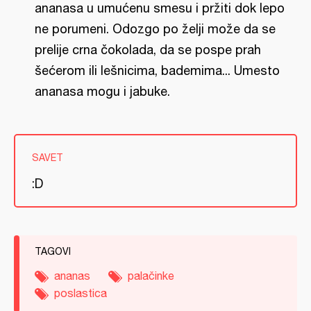
ananasa u umućenu smesu i pržiti dok lepo
ne porumeni. Odozgo po želji može da se
prelije crna čokolada, da se pospe prah
šećerom ili lešnicima, bademima... Umesto
ananasa mogu i jabuke.
SAVET
:D
TAGOVI
ananas
palačinke
poslastica