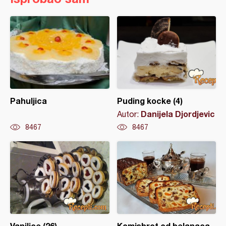
Pahuljica
Puding kocke (4)
Danijela Djordjevic
Autor:
8467
8467
Vanilice (26)
Komisbrot od belanaca