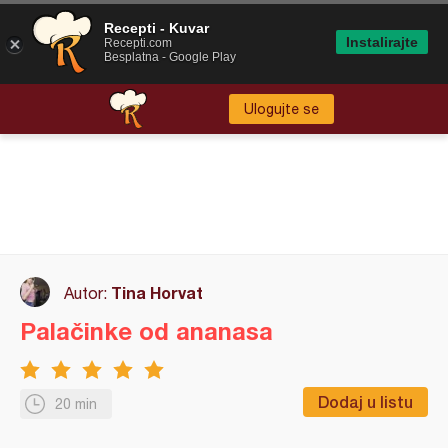
Recepti - Kuvar
Instalirajte
Recepti.com
Besplatna - Google Play
Ulogujte se
Tina Horvat
Autor:
Palačinke od ananasa
Dodaj u listu
20 min