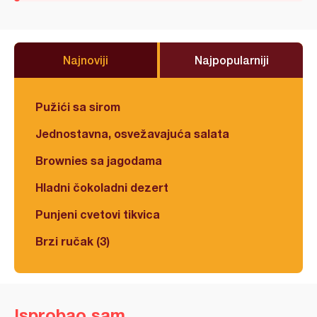
Najnoviji
Najpopularniji
Pužići sa sirom
Jednostavna, osvežavajuća salata
Brownies sa jagodama
Hladni čokoladni dezert
Punjeni cvetovi tikvica
Brzi ručak (3)
Isprobao sam