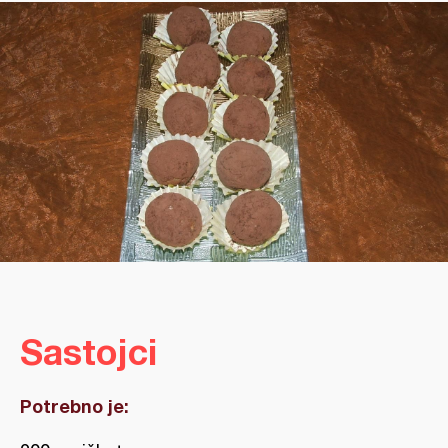
Sastojci
Potrebno je: