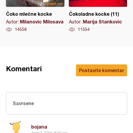
Čoko mlečne kocke
Čokoladne kocke (11)
Milanovic Milosava
Marija Stankovic
Autor:
Autor:
14558
11554
Komentari
Postavite komentar
Savrsene
bojana
June 3, 2016, 9:30 am