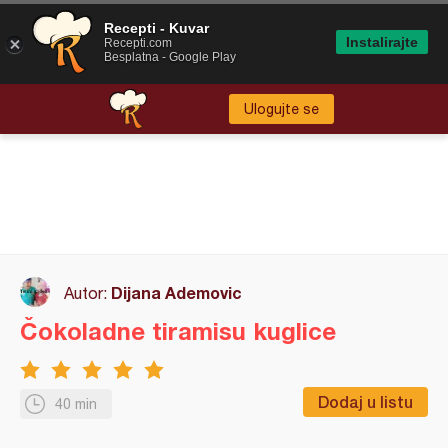
Recepti - Kuvar
Instalirajte
Recepti.com
Besplatna - Google Play
Ulogujte se
Dijana Ademovic
Autor:
Čokoladne tiramisu kuglice
Dodaj u listu
40 min