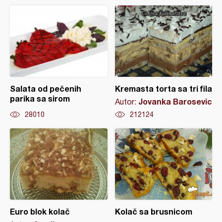
Salata od pečenih
Kremasta torta sa tri fila
parika sa sirom
Jovanka Barosevic
Autor:
28010
212124
Euro blok kolač
Kolač sa brusnicom