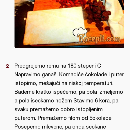
Predgrejemo rernu na 180 stepeni C
Napravimo ganaš. Komadiće čokolade i puter
istopimo, mešajući na niskoj temperaturi.
Bademe kratko ispečemo, pa pola izmeljemo
a pola iseckamo nožem Stavimo 6 kora, pa
svaku premažemo dobro istopljenim
puterom. Premažemo filom od čokolade.
Posepemo mlevene, pa onda seckane