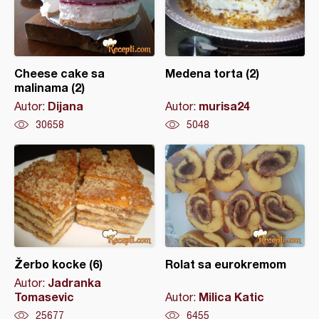
Cheese cake sa
Medena torta (2)
malinama (2)
Dijana
murisa24
Autor:
Autor:
30658
5048
Žerbo kocke (6)
Rolat sa eurokremom
Jadranka
Autor:
Tomasevic
Milica Katic
Autor:
25677
6455