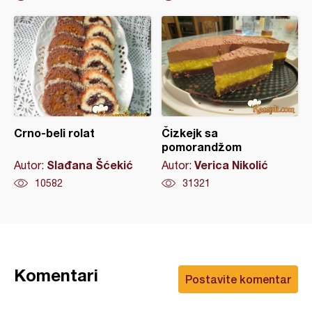
Crno-beli rolat
Čizkejk sa
pomorandžom
Slađana Šćekić
Verica Nikolić
Autor:
Autor:
10582
31321
Komentari
Postavite komentar