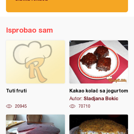
Isprobao sam
Tuti fruti
Kakao kolač sa jogurtom
Sladjana Bokic
Autor:
20945
70710