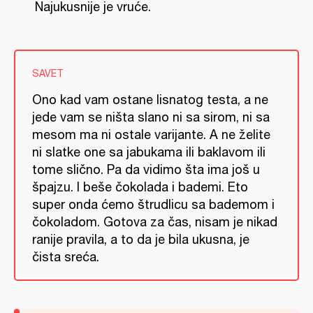
Najukusnije je vruće.
SAVET
Ono kad vam ostane lisnatog testa, a ne
jede vam se ništa slano ni sa sirom, ni sa
mesom ma ni ostale varijante. A ne želite
ni slatke one sa jabukama ili baklavom ili
tome slično. Pa da vidimo šta ima još u
špajzu. I beše čokolada i bademi. Eto
super onda ćemo štrudlicu sa bademom i
čokoladom. Gotova za čas, nisam je nikad
ranije pravila, a to da je bila ukusna, je
čista sreća.