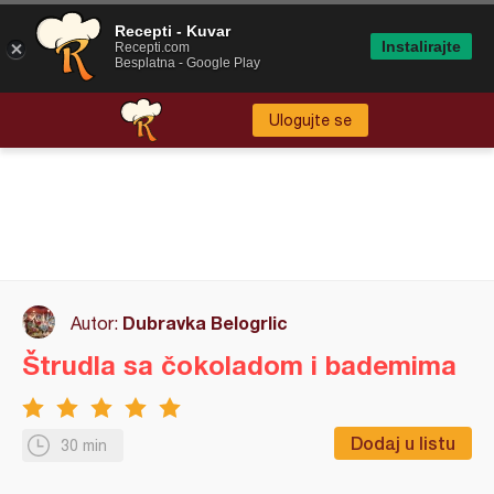
Recepti - Kuvar
Instalirajte
Recepti.com
Besplatna - Google Play
Ulogujte se
Dubravka Belogrlic
Autor:
Štrudla sa čokoladom i bademima
Dodaj u listu
30 min