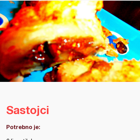
Sastojci
Potrebno je: