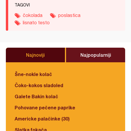
TAGOVI
čokolada
poslastica
lisnato testo
Najnoviji
Najpopularniji
Šne-nokle kolač
Čoko-kokos sladoled
Galete Bakin kolač
Pohovane pečene paprike
Americke palačinke (30)
Slatka fokača