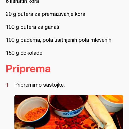
6 lisnatih kora
20 g putera za premazivanje kora
100 g putera za ganaš
100 g badema, pola usitnjenih pola mlevenih
150 g čokolade
Priprema
Pripremimo sastojke.