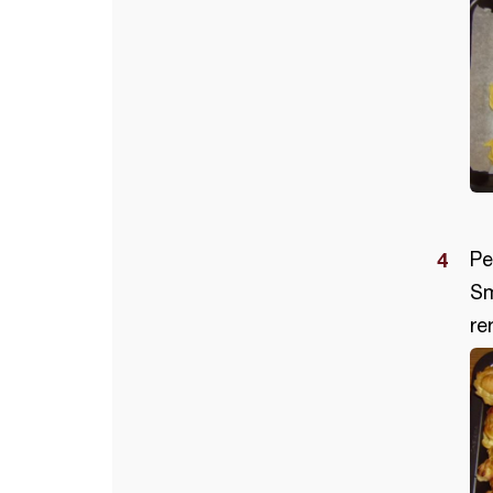
Pe
Sm
re