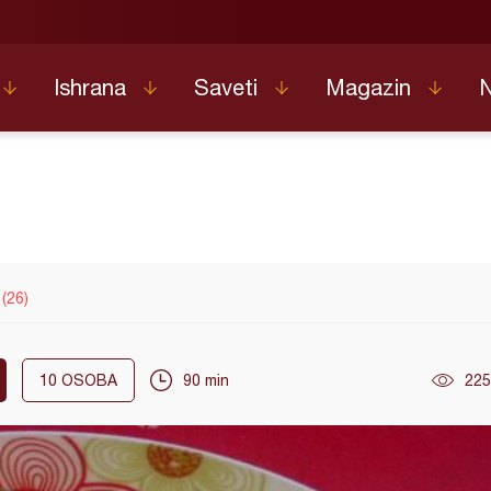
Ishrana
Saveti
Magazin
(26)
10
OSOBA
90 min
225