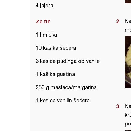
4 jajeta
Ka
Za fil:
me
1 l mleka
10 kašika šećera
3 kesice pudinga od vanile
1 kašika gustina
250 g maslaca/margarina
1 kesica vanilin šećera
Ka
kr
po