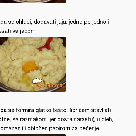
da se ohladi, dodavati jaja, jedno po jedno i
šati varjačom.
da se formira glatko testo, špricem stavljati
ofne, sa razmakom (jer dosta narastu), u pleh,
dmazan ili obložen papirom za pečenje.