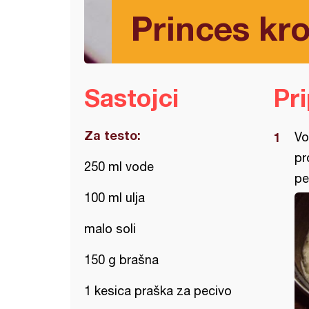
Princes kro
Sastojci
Pr
Za testo:
Vo
pr
250 ml vode
pe
100 ml ulja
malo soli
150 g brašna
1 kesica praška za pecivo