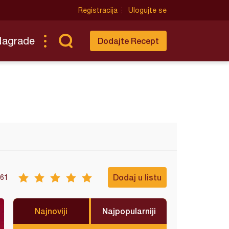
Registracija
Ulogujte se
Nagrade
Dodajte Recept
Dodaj u listu
61
Najnoviji
Najpopularniji