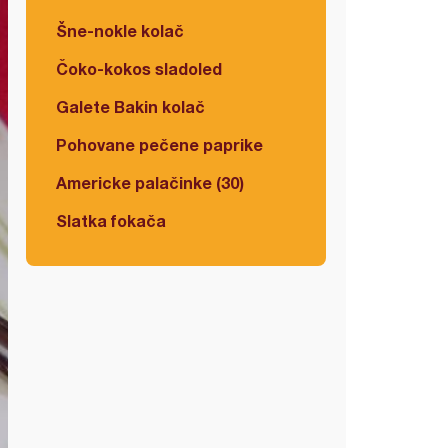
Šne-nokle kolač
Čoko-kokos sladoled
Galete Bakin kolač
Pohovane pečene paprike
Americke palačinke (30)
Slatka fokača