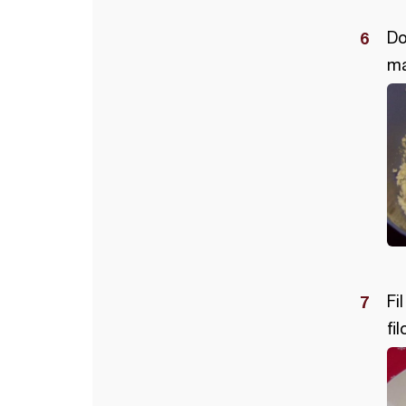
Do
ma
Fi
fi