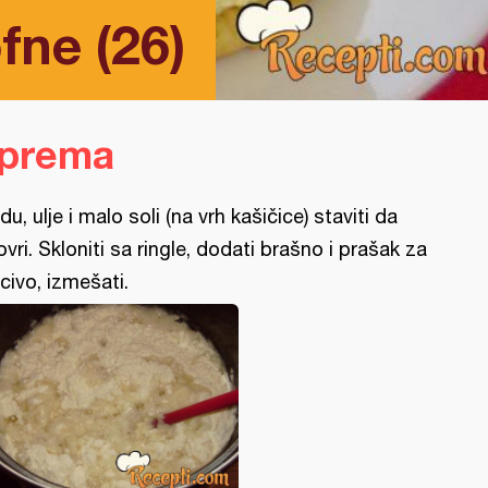
fne (26)
iprema
du, ulje i malo soli (na vrh kašičice) staviti da
ovri. Skloniti sa ringle, dodati brašno i prašak za
civo, izmešati.