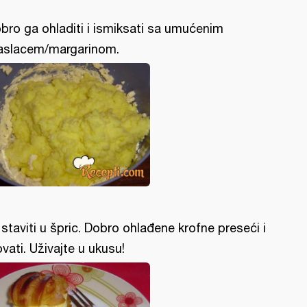
bro ga ohladiti i ismiksati sa umućenim
slacem/margarinom.
l staviti u špric. Dobro ohlađene krofne preseći i
lovati. Uživajte u ukusu!