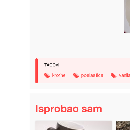
TAGOVI
krofne
poslastica
vanil
Isprobao sam
led sa dinjom