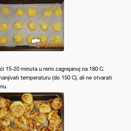
ći 15-20 minuta u rerni zagrejanoj na 180 C.
anjivati temperaturu (do 150 C), ali ne otvarati
rnu.