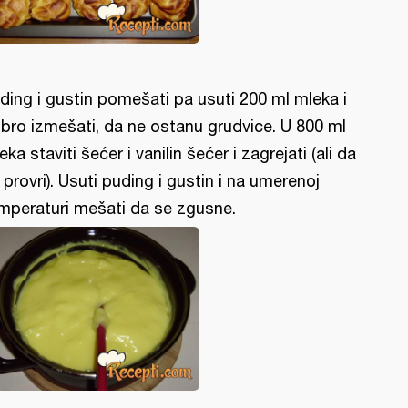
ding i gustin pomešati pa usuti 200 ml mleka i
bro izmešati, da ne ostanu grudvice. U 800 ml
eka staviti šećer i vanilin šećer i zagrejati (ali da
 provri). Usuti puding i gustin i na umerenoj
mperaturi mešati da se zgusne.