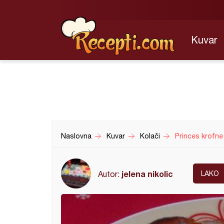
Kuvar
Naslovna
Kuvar
Kolači
Princes krofne 
jelena nikolic
Autor:
LAKO