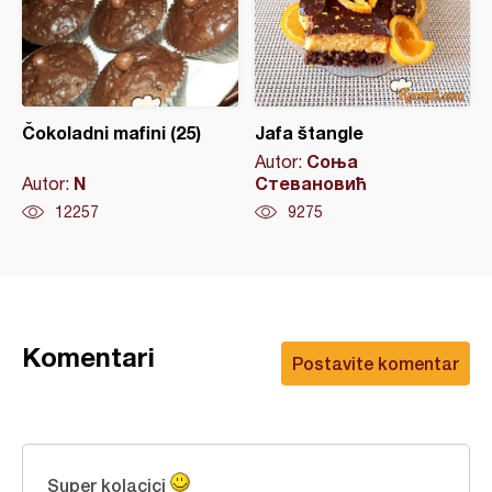
Čokoladni mafini (25)
Jafa štangle
Соња
Autor:
N
Стевановић
Autor:
12257
9275
Komentari
Postavite komentar
Super kolacici