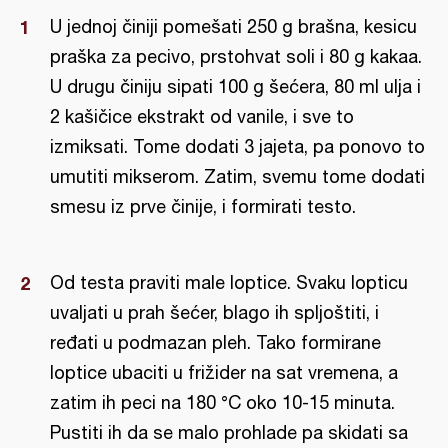
U jednoj činiji pomešati 250 g brašna, kesicu
praška za pecivo, prstohvat soli i 80 g kakaa.
U drugu činiju sipati 100 g šećera, 80 ml ulja i
2 kašičice ekstrakt od vanile, i sve to
izmiksati. Tome dodati 3 jajeta, pa ponovo to
umutiti mikserom. Zatim, svemu tome dodati
smesu iz prve činije, i formirati testo.
Od testa praviti male loptice. Svaku lopticu
uvaljati u prah šećer, blago ih spljoštiti, i
ređati u podmazan pleh. Tako formirane
loptice ubaciti u frižider na sat vremena, a
zatim ih peci na 180 °C oko 10-15 minuta.
Pustiti ih da se malo prohlade pa skidati sa