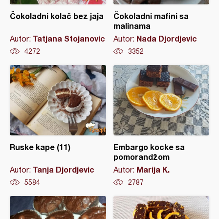
Čokoladni kolač bez jaja
Čokoladni mafini sa
malinama
Tatjana Stojanovic
Nada Djordjevic
Autor:
Autor:
4272
3352
Ruske kape (11)
Embargo kocke sa
pomorandžom
Tanja Djordjevic
Marija K.
Autor:
Autor:
5584
2787