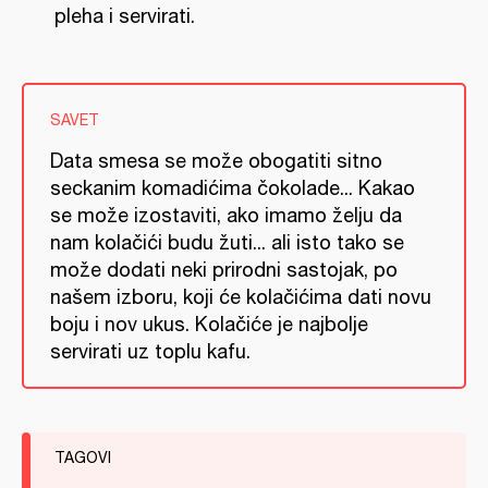
pleha i servirati.
SAVET
Data smesa se može obogatiti sitno
seckanim komadićima čokolade... Kakao
se može izostaviti, ako imamo želju da
nam kolačići budu žuti... ali isto tako se
može dodati neki prirodni sastojak, po
našem izboru, koji će kolačićima dati novu
boju i nov ukus. Kolačiće je najbolje
servirati uz toplu kafu.
TAGOVI