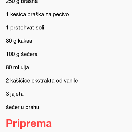
250 g brašna
1 kesica praška za pecivo
1 prstohvat soli
80 g kakaa
100 g šećera
80 ml ulja
2 kašičice ekstrakta od vanile
3 jajeta
šećer u prahu
Priprema