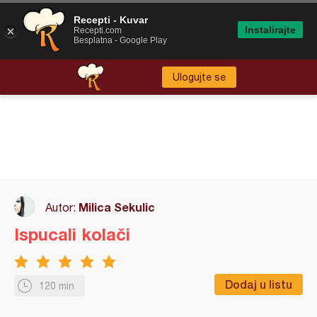
Recepti - Kuvar
Instalirajte
Recepti.com
Besplatna - Google Play
Ulogujte se
Milica Sekulic
Autor:
Ispucali kolači
Dodaj u listu
120 min