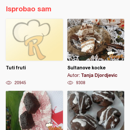
Isprobao sam
Tuti fruti
Sultanove kocke
Tanja Djordjevic
Autor:
20945
9308