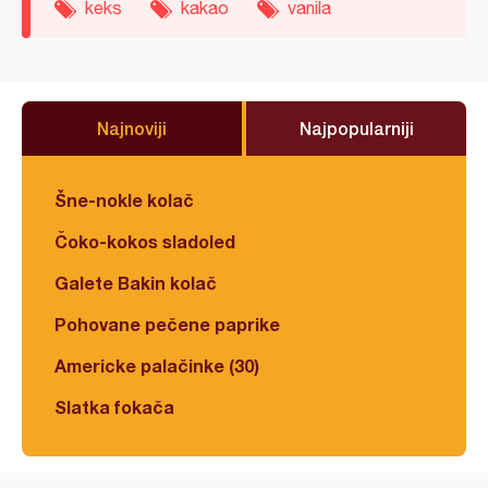
keks
kakao
vanila
Najnoviji
Najpopularniji
Šne-nokle kolač
Čoko-kokos sladoled
Galete Bakin kolač
Pohovane pečene paprike
Americke palačinke (30)
Slatka fokača