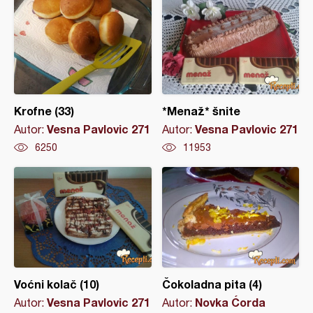
Krofne (33)
*Menaž* šnite
Vesna Pavlovic 271
Vesna Pavlovic 271
Autor:
Autor:
6250
11953
Voćni kolač (10)
Čokoladna pita (4)
Vesna Pavlovic 271
Novka Ćorda
Autor:
Autor: