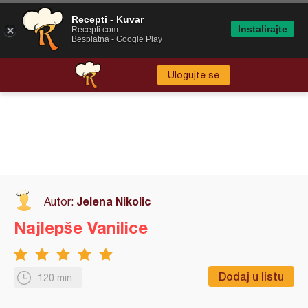
Recepti - Kuvar
Instalirajte
Recepti.com
Besplatna - Google Play
Ulogujte se
Jelena Nikolic
Autor:
Najlepše Vanilice
Dodaj u listu
120 min