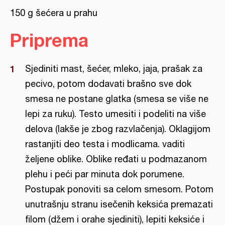
150 g šećera u prahu
Priprema
Sjediniti mast, šećer, mleko, jaja, prašak za
pecivo, potom dodavati brašno sve dok
smesa ne postane glatka (smesa se više ne
lepi za ruku). Testo umesiti i podeliti na više
delova (lakše je zbog razvlačenja). Oklagijom
rastanjiti deo testa i modlicama. vaditi
željene oblike. Oblike ređati u podmazanom
plehu i peći par minuta dok porumene.
Postupak ponoviti sa celom smesom. Potom
unutrašnju stranu isečenih keksića premazati
filom (džem i orahe sjediniti), lepiti keksiće i