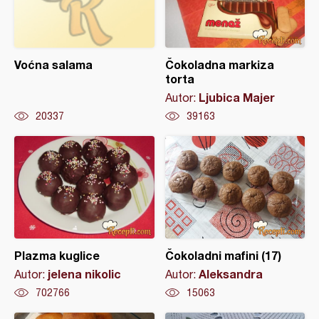
Voćna salama
Čokoladna markiza
torta
Ljubica Majer
Autor:
20337
39163
Plazma kuglice
Čokoladni mafini (17)
jelena nikolic
Aleksandra
Autor:
Autor:
702766
15063