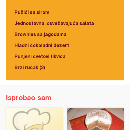
Pužići sa sirom
Jednostavna, osvežavajuća salata
Brownies sa jagodama
Hladni čokoladni dezert
Punjeni cvetovi tikvica
Brzi ručak (3)
Isprobao sam