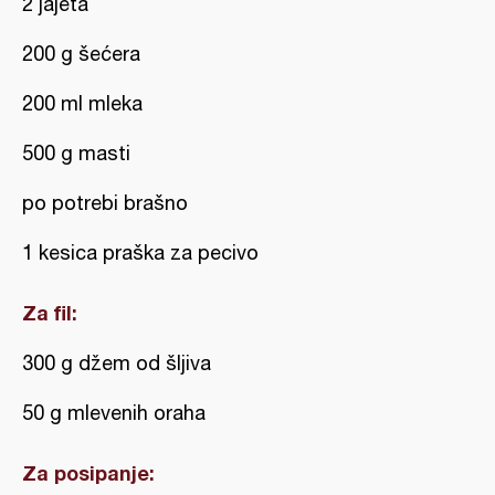
2 jajeta
200 g šećera
200 ml mleka
500 g masti
po potrebi brašno
1 kesica praška za pecivo
Za fil:
300 g džem od šljiva
50 g mlevenih oraha
Za posipanje: