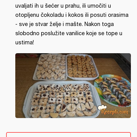
uvaljati ih u šećer u prahu, ili umočiti u
otopljenu čokoladu i kokos ili posuti orasima
- sve je stvar želje i mašte. Nakon toga
slobodno poslužite vanilice koje se tope u
ustima!