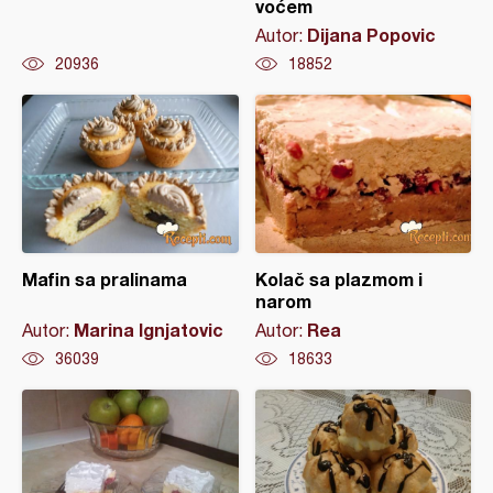
voćem
Dijana Popovic
Autor:
20936
18852
Mafin sa pralinama
Kolač sa plazmom i
narom
Marina Ignjatovic
Rea
Autor:
Autor:
36039
18633