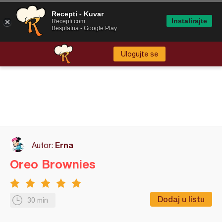
Recepti - Kuvar
Instalirajte
Recepti.com
Besplatna - Google Play
Ulogujte se
Erna
Autor:
Oreo Brownies
Dodaj u listu
30 min