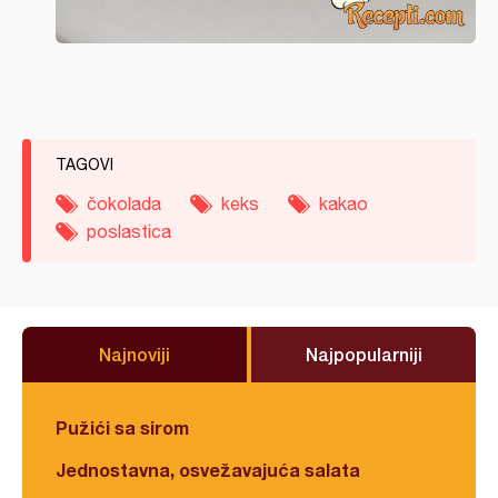
TAGOVI
čokolada
keks
kakao
poslastica
Najnoviji
Najpopularniji
Pužići sa sirom
Jednostavna, osvežavajuća salata