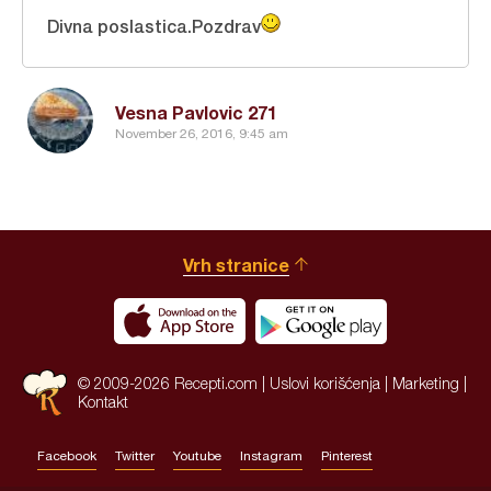
Divna poslastica.Pozdrav
Vesna Pavlovic 271
November 26, 2016, 9:45 am
Vrh stranice
© 2009-2026 Recepti.com |
Uslovi korišćenja
|
Marketing
|
Kontakt
Facebook
Twitter
Youtube
Instagram
Pinterest