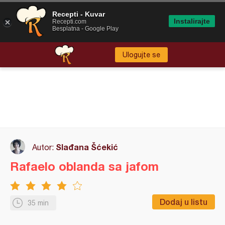
Recepti - Kuvar
Instalirajte
Recepti.com
Besplatna - Google Play
Ulogujte se
Slađana Šćekić
Autor:
Rafaelo oblanda sa jafom
Dodaj u listu
35 min