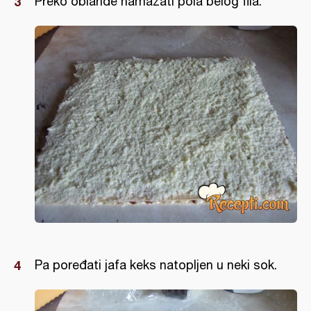
Preko oblande namazati pola belog fila.
Pa poređati jafa keks natopljen u neki sok.