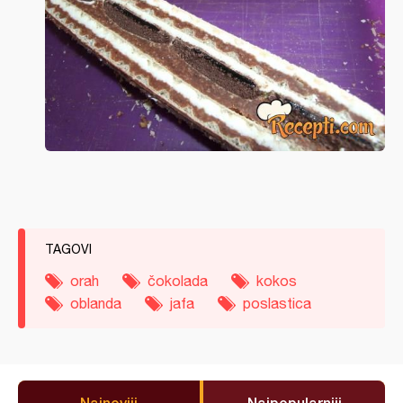
TAGOVI
orah
čokolada
kokos
oblanda
jafa
poslastica
Najnoviji
Najpopularniji