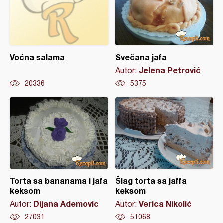
Voćna salama
Svečana jafa
Jelena Petrović
Autor:
20336
5375
Torta sa bananama i jafa
Šlag torta sa jaffa
keksom
keksom
Dijana Ademovic
Verica Nikolić
Autor:
Autor:
27031
51068