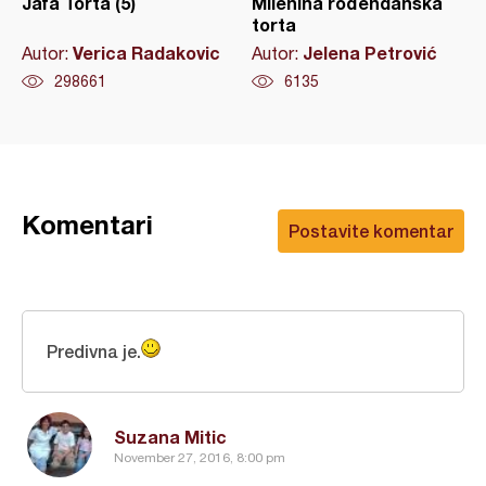
Jafa Torta (5)
Milenina rođendanska
torta
Verica Radakovic
Jelena Petrović
Autor:
Autor:
298661
6135
Komentari
Postavite komentar
Predivna je.
Suzana Mitic
November 27, 2016, 8:00 pm