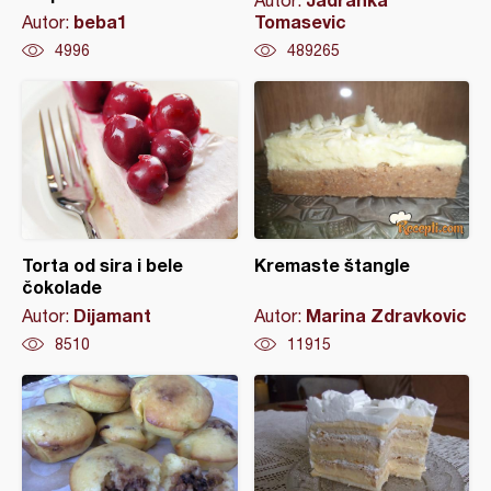
Autor:
beba1
Tomasevic
Autor:
4996
489265
Torta od sira i bele
Kremaste štangle
čokolade
Dijamant
Marina Zdravkovic
Autor:
Autor:
8510
11915