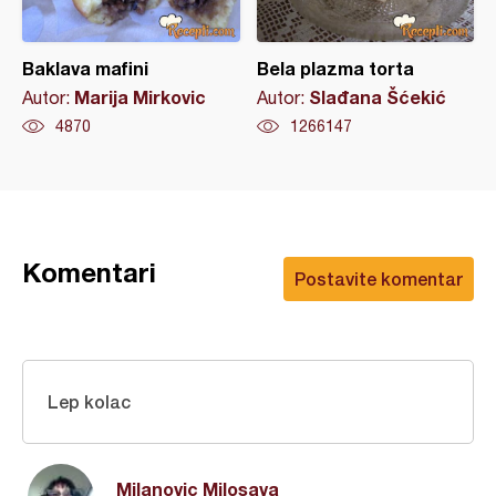
Baklava mafini
Bela plazma torta
Marija Mirkovic
Slađana Šćekić
Autor:
Autor:
4870
1266147
Komentari
Postavite komentar
Lep kolac
Milanovic Milosava