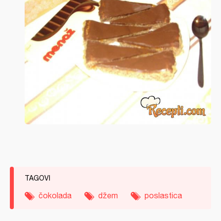
TAGOVI
čokolada
džem
poslastica