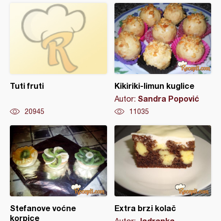
Tuti fruti
Kikiriki-limun kuglice
Sandra Popović
Autor:
20945
11035
Stefanove voćne
Extra brzi kolač
korpice
Jadranka