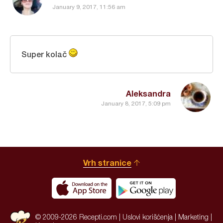
January 9, 2017, 11:56 am
Super kolač
Aleksandra
January 8, 2017, 5:09 pm
Vrh stranice
© 2009-2026 Recepti.com |
Uslovi korišćenja
|
Marketing
|