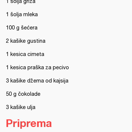
1 šolja griza
1 šolja mleka
100 g šećera
2 kašike gustina
1 kesica cimeta
1 kesica praška za pecivo
3 kašike džema od kajsija
50 g čokolade
3 kašike ulja
Priprema