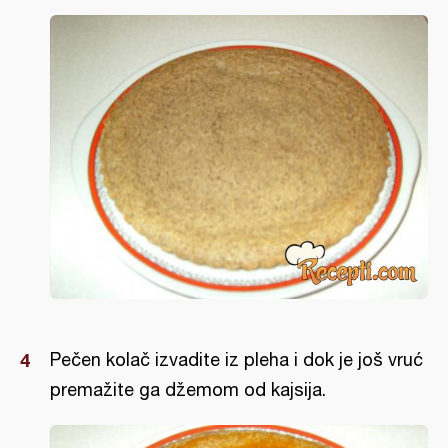
Pečen kolač izvadite iz pleha i dok je još vruć
premažite ga džemom od kajsija.