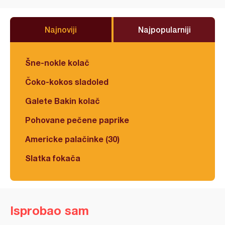
Najnoviji
Najpopularniji
Šne-nokle kolač
Čoko-kokos sladoled
Galete Bakin kolač
Pohovane pečene paprike
Americke palačinke (30)
Slatka fokača
Isprobao sam