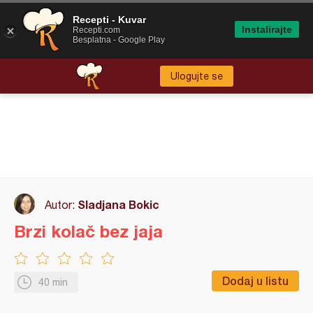
Recepti - Kuvar
Instalirajte
Recepti.com
Besplatna - Google Play
Ulogujte se
Sladjana Bokic
Autor:
Brzi kolač bez jaja
Dodaj u listu
40 min