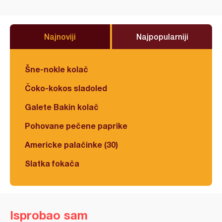
Najnoviji
Najpopularniji
Šne-nokle kolač
Čoko-kokos sladoled
Galete Bakin kolač
Pohovane pečene paprike
Americke palačinke (30)
Slatka fokača
Isprobao sam