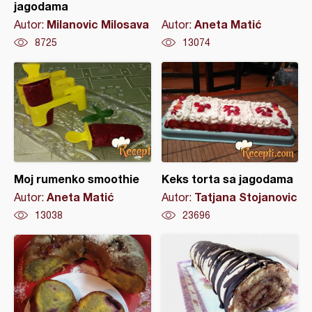
jagodama
Milanovic Milosava
Aneta Matić
Autor:
Autor:
8725
13074
Moj rumenko smoothie
Keks torta sa jagodama
Aneta Matić
Tatjana Stojanovic
Autor:
Autor:
13038
23696