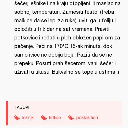
šećer, lešnike i na kraju otopljeni ili maslac na
sobnoj temperaturi. Zamesiti testo, (treba
malkice da se lepi za ruke), uviti ga u foliju i
odložiti u frižider na sat vremena. Praviti
potkovice i ređati u pleh obložen papirom za
pečenje. Peći na 170°C 15-ak minuta, dok
samo ivice ne dobiju boju. Paziti da se ne
prepeku. Posuti prah šećerom, vanil šećer i
uživati u ukusu! Bukvalno se tope u ustima :)
TAGOVI
lešnik
kiflice
poslastica