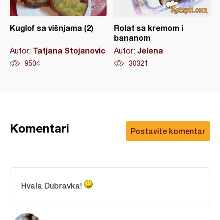
Kuglof sa višnjama (2)
Rolat sa kremom i
bananom
Tatjana Stojanovic
Jelena
Autor:
Autor:
9504
30321
Komentari
Postavite komentar
Hvala Dubravka!