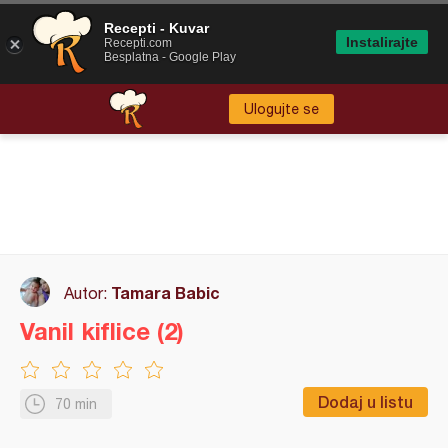
Recepti - Kuvar
Instalirajte
Recepti.com
Besplatna - Google Play
Ulogujte se
Tamara Babic
Autor:
Vanil kiflice (2)
Dodaj u listu
70 min