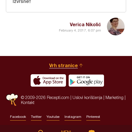
Izvrsne!!
Verica Nikolić
February 4, 2017, 6:07 pm
Vrh stranice
© 2009-2026 Recepti.com |
Uslovi korišćenja
|
Marketing
|
Kontakt
Facebook
Twitter
Youtube
Instagram
Pinterest
Site by:
HALO