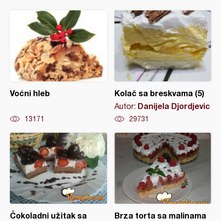
Voćni hleb
Kolač sa breskvama (5)
Danijela Djordjevic
Autor:
13171
29731
Čokoladni užitak sa
Brza torta sa malinama