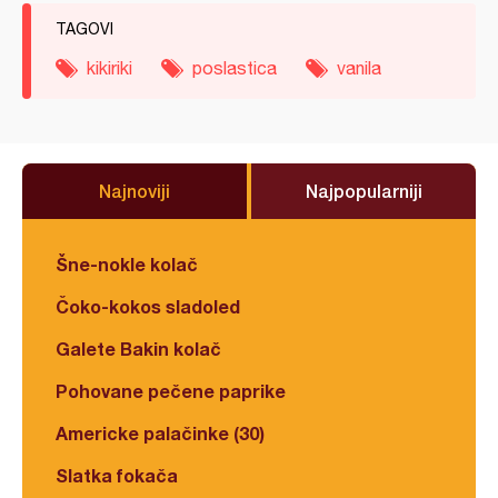
TAGOVI
kikiriki
poslastica
vanila
Najnoviji
Najpopularniji
Šne-nokle kolač
Čoko-kokos sladoled
Galete Bakin kolač
Pohovane pečene paprike
Americke palačinke (30)
Slatka fokača