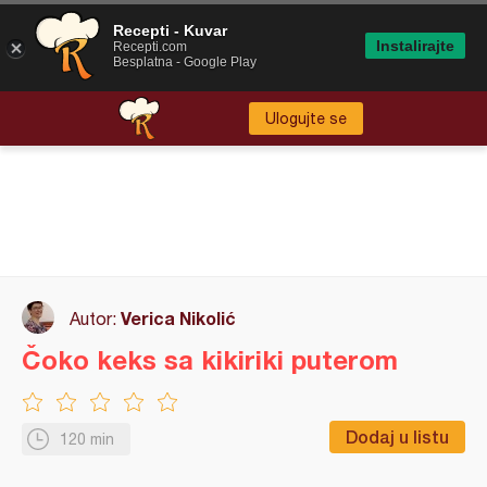
Recepti - Kuvar
Instalirajte
Recepti.com
Besplatna - Google Play
Ulogujte se
Verica Nikolić
Autor:
Čoko keks sa kikiriki puterom
Dodaj u listu
120 min