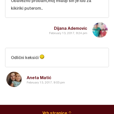
Obavezno probam,moj mladji sin je lud za
kikiriki puterom..
Dijana Ademovic
February 13, 2017, 9:24 pm
Odlični keksići
Aneta Matić
February 13, 2017, 9:03 pm
Vrh stranice