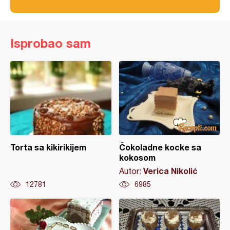
Isprobao sam
Torta sa kikirikijem
Čokoladne kocke sa
kokosom
Verica Nikolić
Autor:
12781
6985