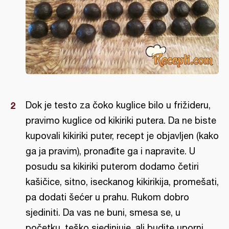
Dok je testo za čoko kuglice bilo u frižideru,
pravimo kuglice od kikiriki putera. Da ne biste
kupovali kikiriki puter, recept je objavljen (kako
ga ja pravim), pronađite ga i napravite. U
posudu sa kikiriki puterom dodamo četiri
kašičice, sitno, iseckanog kikirikija, promešati,
pa dodati šećer u prahu. Rukom dobro
sjediniti. Da vas ne buni, smesa se, u
početku, teško sjedinjuje, ali budite uporni.