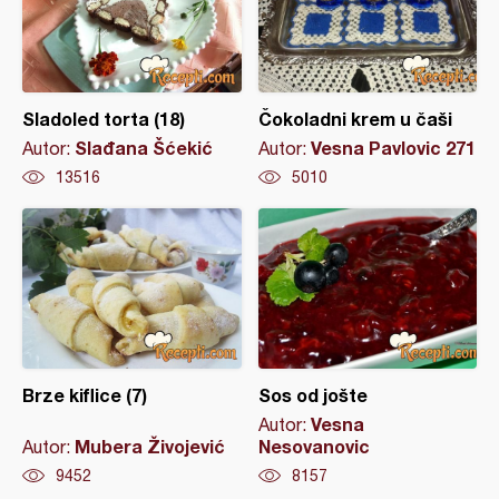
Sladoled torta (18)
Čokoladni krem u čaši
Slađana Šćekić
Vesna Pavlovic 271
Autor:
Autor:
13516
5010
Brze kiflice (7)
Sos od jošte
Vesna
Autor:
Mubera Živojević
Nesovanovic
Autor:
9452
8157