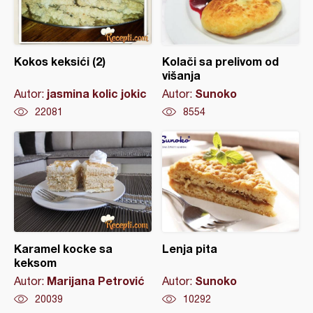
Kokos keksići (2)
Kolači sa prelivom od
višanja
jasmina kolic jokic
Sunoko
Autor:
Autor:
22081
8554
Karamel kocke sa
Lenja pita
keksom
Marijana Petrović
Sunoko
Autor:
Autor:
20039
10292