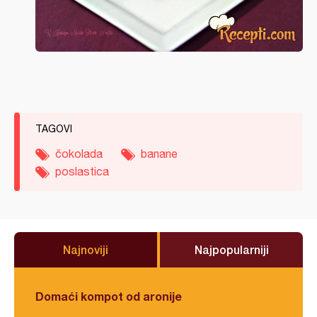
TAGOVI
čokolada
banane
poslastica
Najnoviji
Najpopularniji
Domaći kompot od aronije