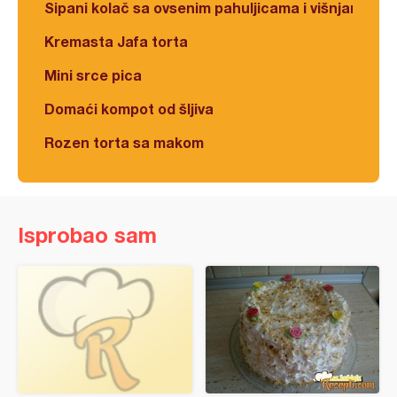
Sipani kolač sa ovsenim pahuljicama i višnjama
Kremasta Jafa torta
Mini srce pica
Domaći kompot od šljiva
Rozen torta sa makom
Isprobao sam