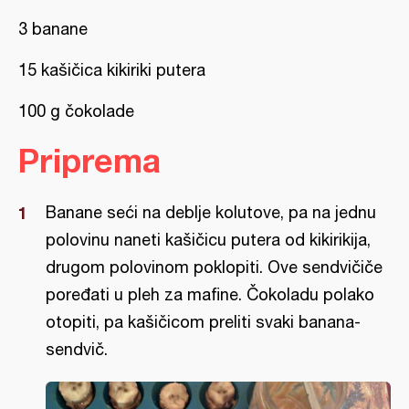
3 banane
15 kašičica kikiriki putera
100 g čokolade
Priprema
Banane seći na deblje kolutove, pa na jednu
polovinu naneti kašičicu putera od kikirikija,
drugom polovinom poklopiti. Ove sendvičiče
poređati u pleh za mafine. Čokoladu polako
otopiti, pa kašičicom preliti svaki banana-
sendvič.