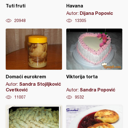
Tuti fruti
Havana
Dijana Popovic
Autor:
20948
13305
Domaći eurokrem
Viktorija torta
Sandra Stojiljković
Autor:
Cvetković
Sandra Popović
Autor:
11007
9532