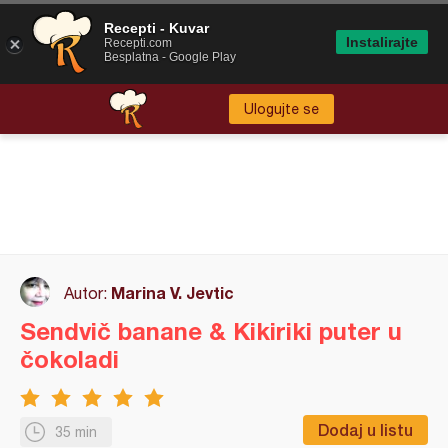
Recepti - Kuvar
Instalirajte
Recepti.com
Besplatna - Google Play
Ulogujte se
Marina V. Jevtic
Autor:
Sendvič banane & Kikiriki puter u
čokoladi
Dodaj u listu
35 min