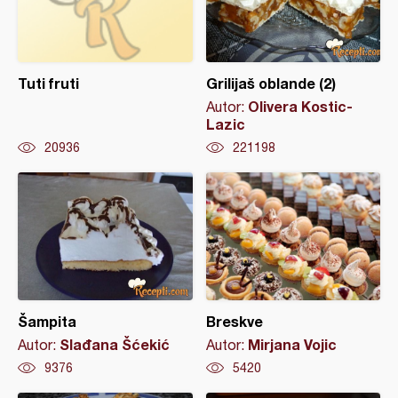
Tuti fruti
Grilijaš oblande (2)
Olivera Kostic-
Autor:
Lazic
20936
221198
Šampita
Breskve
Slađana Šćekić
Mirjana Vojic
Autor:
Autor:
9376
5420