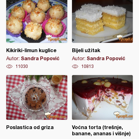
Kikiriki-limun kuglice
Bijeli užitak
Sandra Popović
Sandra Popović
Autor:
Autor:
11030
10813
Poslastica od griza
Voćna torta (trešnje,
banane, ananas i višnje)