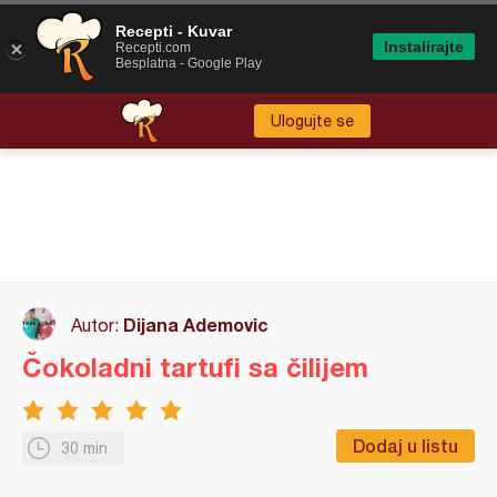
Recepti - Kuvar
Instalirajte
Recepti.com
Besplatna - Google Play
Ulogujte se
Dijana Ademovic
Autor:
Čokoladni tartufi sa čilijem
Dodaj u listu
30 min