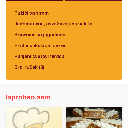
Pužići sa sirom
Jednostavna, osvežavajuća salata
Brownies sa jagodama
Hladni čokoladni dezert
Punjeni cvetovi tikvica
Brzi ručak (3)
Isprobao sam