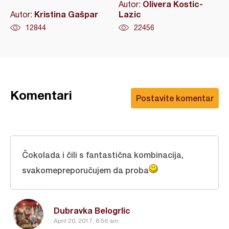
Olivera Kostic-
Autor:
Kristina Gašpar
Lazic
Autor:
12844
22456
Komentari
Postavite komentar
Čokolada i čili s fantastična kombinacija,
svakomepreporučujem da proba
Dubravka Belogrlic
April 20, 2017, 8:56 am