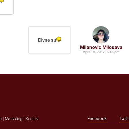
Divne su
Milanovic Milosava
April 19, 2017, 8:13 pm
ja
|
Marketing
|
Kontakt
Facebook
Twitt