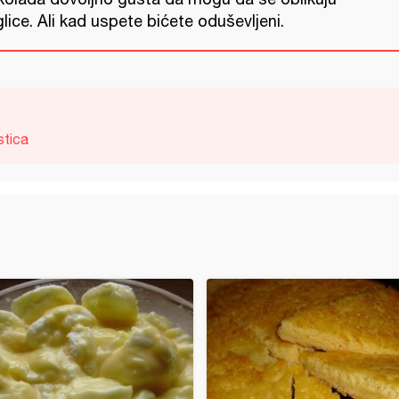
lice. Ali kad uspete bićete oduševljeni.
stica