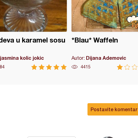
eva u karamel sosu
*Blau* Waffeln
jasmina kolic jokic
Dijana Ademovic
Autor:
84
4415
Postavite komentar