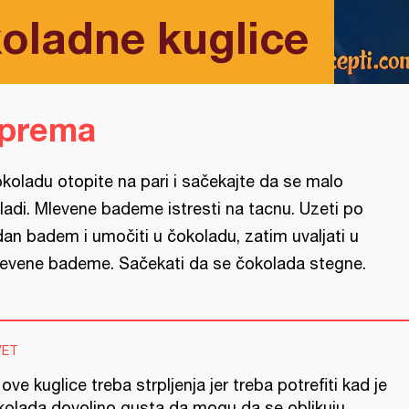
oladne kuglice
iprema
koladu otopite na pari i sačekajte da se malo
ladi. Mlevene bademe istresti na tacnu. Uzeti po
dan badem i umočiti u čokoladu, zatim uvaljati u
evene bademe. Sačekati da se čokolada stegne.
VET
ove kuglice treba strpljenja jer treba potrefiti kad je
kolada dovoljno gusta da mogu da se oblikuju