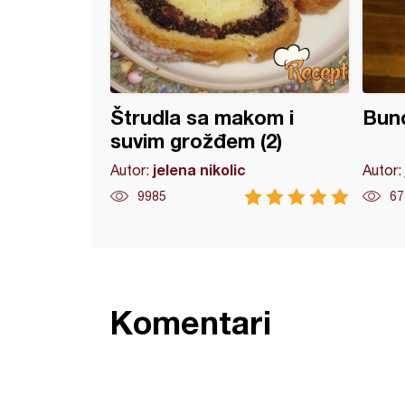
Štrudla sa makom i
Bund
suvim grožđem (2)
jelena nikolic
Autor:
Autor:
9985
67
Komentari