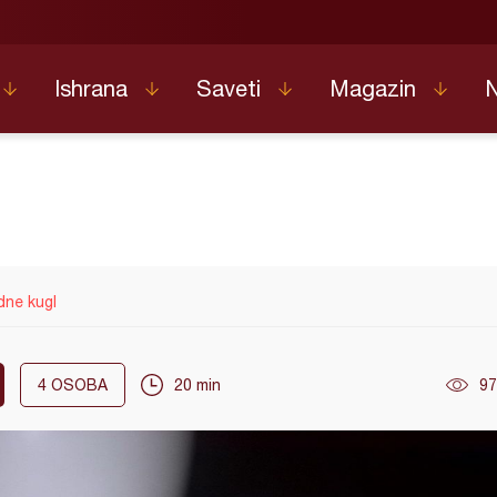
Ishrana
Saveti
Magazin
ne kugl
4
OSOBA
20 min
97