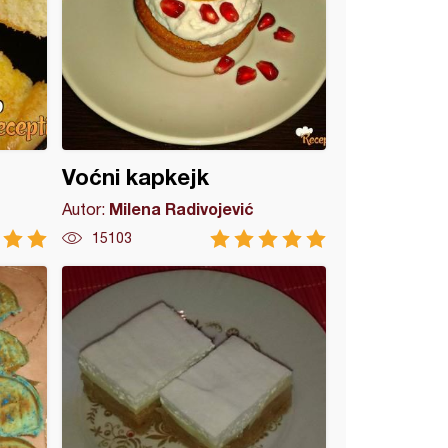
Voćni kapkejk
Milena Radivojević
Autor:
15103