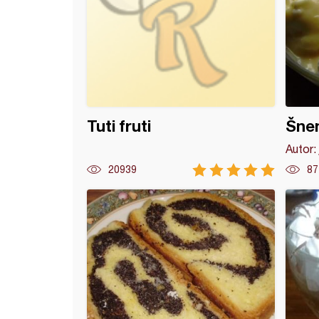
Tuti fruti
Šnen
Autor:
20939
87
nuti kolač sa jabukama (2)