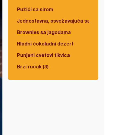
Pužići sa sirom
Jednostavna, osvežavajuća salata
Brownies sa jagodama
Hladni čokoladni dezert
Punjeni cvetovi tikvica
Brzi ručak (3)