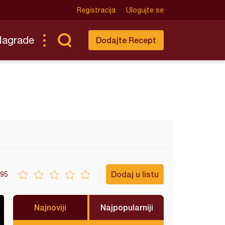
Registracija
Ulogujte se
Nagrade
Dodajte Recept
Dodaj u listu
95
Najnoviji
Najpopularniji