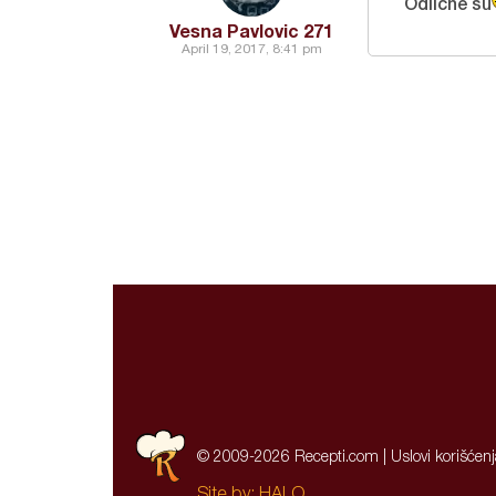
Odlične su
Vesna Pavlovic 271
April 19, 2017, 8:41 pm
© 2009-2026 Recepti.com |
Uslovi korišćen
Site by:
HALO