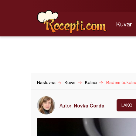
Kuvar
Naslovna
Kuvar
Kolači
Badem čokolad
Novka Ćorda
Autor:
LAKO