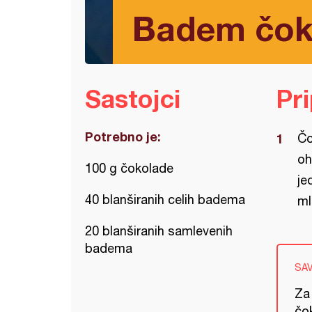
Badem čok
Sastojci
Pr
Potrebno je:
Čo
oh
100 g čokolade
je
40 blanširanih celih badema
ml
20 blanširanih samlevenih
badema
SA
Za 
čo