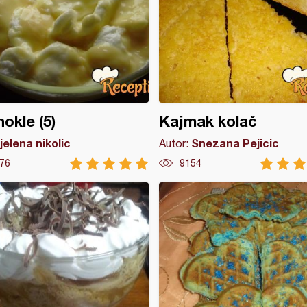
okle (5)
Kajmak kolač
jelena nikolic
Snezana Pejicic
Autor:
76
9154