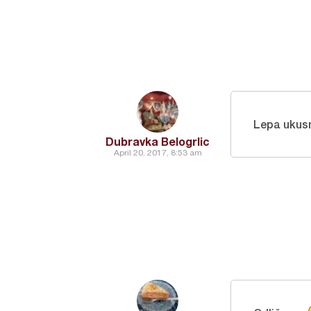
Lepa ukusn
Dubravka Belogrlic
April 20, 2017, 8:53 am