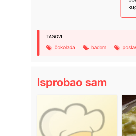
kug
TAGOVI
čokolada
badem
posla
Isprobao sam
 kapkejk