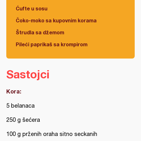
Ćufte u sosu
Čoko-moko sa kupovnim korama
Štrudla sa džemom
Pileći paprikaš sa krompirom
Sastojci
Kora:
5 belanaca
250 g šećera
100 g prženih oraha sitno seckanih