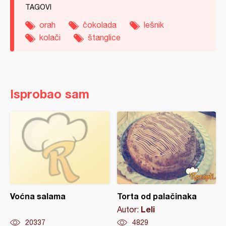
TAGOVI
orah
čokolada
lešnik
kolači
štanglice
Isprobao sam
Voćna salama
Torta od palačinaka
Leli
Autor:
20337
4829