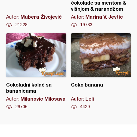
čokolade sa mentom &
višnjom & narandžom
Mubera Živojević
Marina V. Jevtic
Autor:
Autor:
21228
19783
Čokoladni kolač sa
Čoko banana
bananicama
Milanovic Milosava
Leli
Autor:
Autor:
29705
4429