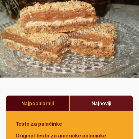
Najpopularniji
Najnoviji
Testo za palačinke
Original testo za američke palačinke