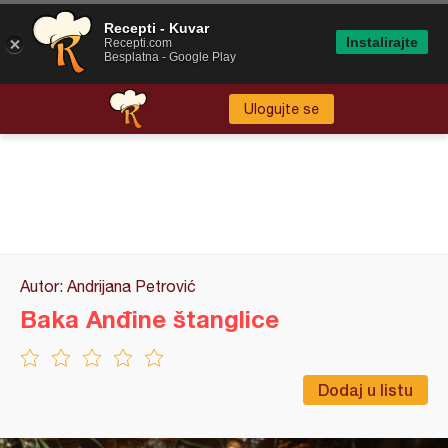
Recepti - Kuvar
Instalirajte
Recepti.com
Besplatna - Google Play
Ulogujte se
Autor: Andrijana Petrović
Baka Anđine štanglice
Dodaj u listu