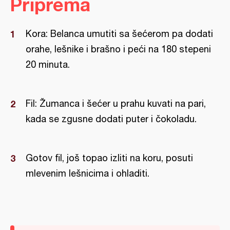
Priprema
Kora: Belanca umutiti sa šećerom pa dodati
orahe, lešnike i brašno i peći na 180 stepeni
20 minuta.
Fil: Žumanca i šećer u prahu kuvati na pari,
kada se zgusne dodati puter i čokoladu.
Gotov fil, još topao izliti na koru, posuti
mlevenim lešnicima i ohladiti.