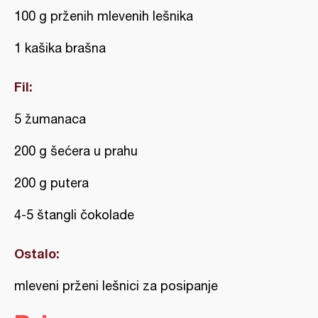
100 g prženih mlevenih lešnika
1 kašika brašna
Fil:
5 žumanaca
200 g šećera u prahu
200 g putera
4-5 štangli čokolade
Ostalo:
mleveni prženi lešnici za posipanje