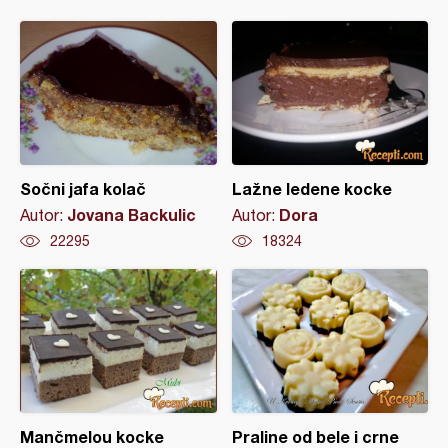
Sočni jafa kolač
Lažne ledene kocke
Jovana Backulic
Dora
Autor:
Autor:
22295
18324
Mančmelou kocke
Praline od bele i crne