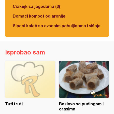
Čizkejk sa jagodama (3)
Domaći kompot od aronije
Sipani kolač sa ovsenim pahuljicama i višnjama
Isprobao sam
Tuti fruti
Baklava sa pudingom i
orasima