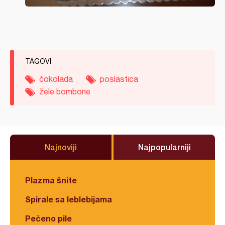
TAGOVI
čokolada
poslastica
žele bombone
Najnoviji
Najpopularniji
Plazma šnite
Spirale sa leblebijama
Pečeno pile