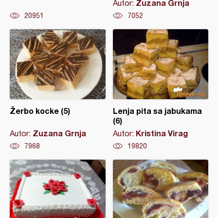
Zuzana Grnja
Autor:
20951
7052
Žerbo kocke (5)
Lenja pita sa jabukama
(6)
Zuzana Grnja
Kristina Virag
Autor:
Autor:
7968
19820