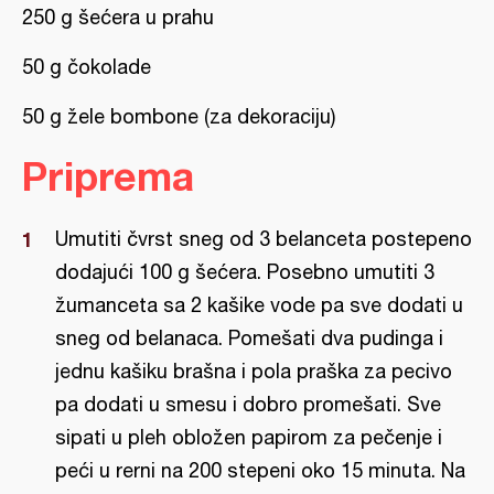
250 g šećera u prahu
50 g čokolade
50 g žele bombone (za dekoraciju)
Priprema
Umutiti čvrst sneg od 3 belanceta postepeno
dodajući 100 g šećera. Posebno umutiti 3
žumanceta sa 2 kašike vode pa sve dodati u
sneg od belanaca. Pomešati dva pudinga i
jednu kašiku brašna i pola praška za pecivo
pa dodati u smesu i dobro promešati. Sve
sipati u pleh obložen papirom za pečenje i
peći u rerni na 200 stepeni oko 15 minuta. Na