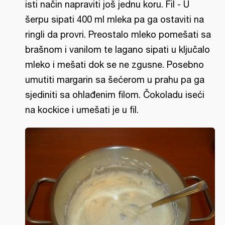
isti način napraviti još jednu koru. Fil - U
šerpu sipati 400 ml mleka pa ga ostaviti na
ringli da provri. Preostalo mleko pomešati sa
brašnom i vanilom te lagano sipati u ključalo
mleko i mešati dok se ne zgusne. Posebno
umutiti margarin sa šećerom u prahu pa ga
sjediniti sa ohlađenim filom. Čokoladu iseći
na kockice i umešati je u fil.