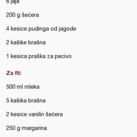
6 jaja
200 g šećera
4 kesice pudinga od jagode
2 kašike brašna
1 kesica praška za pecivo
Za fil:
500 ml mleka
5 kašika brašna
2 kesice vanilin šećera
250 g margarina