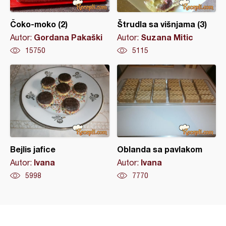
Čoko-moko (2)
Štrudla sa višnjama (3)
Gordana Pakaški
Suzana Mitic
Autor:
Autor:
15750
5115
Bejlis jafice
Oblanda sa pavlakom
Ivana
Ivana
Autor:
Autor:
5998
7770