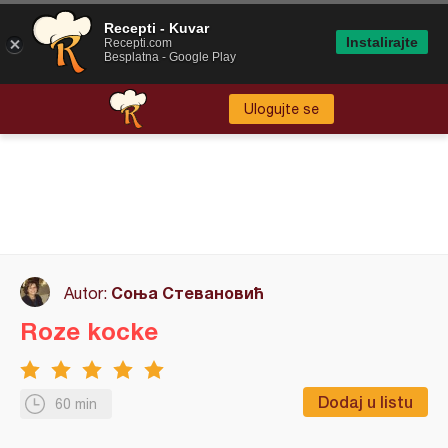
Recepti - Kuvar
Instalirajte
Recepti.com
Besplatna - Google Play
Ulogujte se
Соња Стевановић
Autor:
Roze kocke
Dodaj u listu
60 min