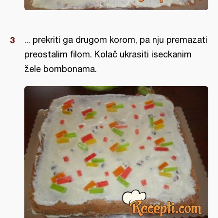
... prekriti ga drugom korom, pa nju premazati
preostalim filom. Kolač ukrasiti iseckanim
žele bombonama.