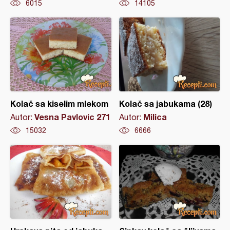
6015
14105
Kolač sa kiselim mlekom
Kolač sa jabukama (28)
Vesna Pavlovic 271
Milica
Autor:
Autor:
15032
6666