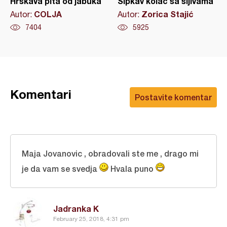
Hrskava pita od jabuka
Sipkav kolač sa šljivama
COLJA
Zorica Stajić
Autor:
Autor:
7404
5925
Komentari
Postavite komentar
Maja Jovanovic , obradovali ste me , drago mi
je da vam se svedja
Hvala puno
Jadranka K
February 25, 2018, 4:31 pm