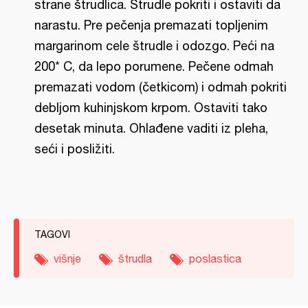
strane štrudlica. Štrudle pokriti i ostaviti da
narastu. Pre pečenja premazati topljenim
margarinom cele štrudle i odozgo. Peći na
200* C, da lepo porumene. Pečene odmah
premazati vodom (četkicom) i odmah pokriti
debljom kuhinjskom krpom. Ostaviti tako
desetak minuta. Ohlađene vaditi iz pleha,
seći i posližiti.
TAGOVI
višnje
štrudla
poslastica