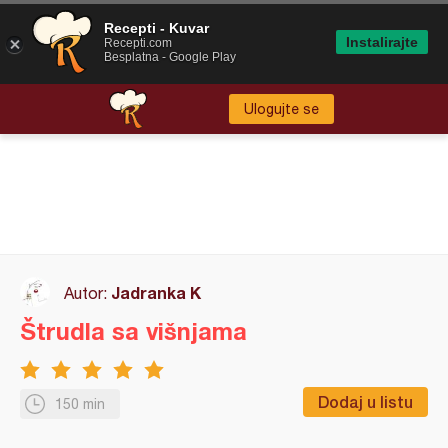
Recepti - Kuvar
Instalirajte
Recepti.com
Besplatna - Google Play
Ulogujte se
Jadranka K
Autor:
Štrudla sa višnjama
Dodaj u listu
150 min