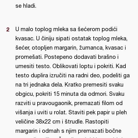
se hladi.
U malo toplog mleka sa šećerom podići
kvasac. U činiju sipati ostatak toplog mleka,
šećer, otopljen margarin, žumanca, kvasac i
promešati. Postepeno dodavati brašno i
umesiti testo. Oblikovati loptu i pokriti. Kad
testo duplira izručiti na radni deo, podeliti ga
na tri jednaka dela. Kratko premesiti svaku
obgicu, pokriti 15 minuta da odmori. Svaku
razviti u pravougaonik, premazati filom od
višanja i uviti u rolat. Staviti pek papir u pleh
veličine 38x22 cm i štrudle. Rastopiti
margarin i odmah s njim premazati bočne