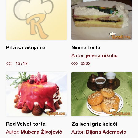
Pita sa višnjama
Ninina torta
jelena nikolic
Autor:
13719
6302
Red Velvet torta
Zaliveni griz kolači
Mubera Živojević
Dijana Ademovic
Autor:
Autor: