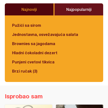
Najnoviji
Najpopularniji
Pužići sa sirom
Jednostavna, osvežavajuća salata
Brownies sa jagodama
Hladni čokoladni dezert
Punjeni cvetovi tikvica
Brzi ručak (3)
Isprobao sam