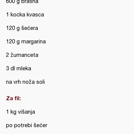
600 g brašna
1 kocka kvasca
120 g šećera
120 g margarina
2 žumanceta
3 dl mleka
na vrh noža soli
Za fil:
1 kg višanja
po potrebi šećer