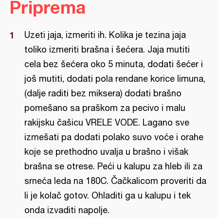
Priprema
Uzeti jaja, izmeriti ih. Kolika je tezina jaja
toliko izmeriti brašna i šećera. Jaja mutiti
cela bez šećera oko 5 minuta, dodati šećer i
još mutiti, dodati pola rendane korice limuna,
(dalje raditi bez miksera) dodati brašno
pomešano sa praškom za pecivo i malu
rakijsku čašicu VRELE VODE. Lagano sve
izmešati pa dodati polako suvo voće i orahe
koje se prethodno uvalja u brašno i višak
brašna se otrese. Peći u kalupu za hleb ili za
srneća leda na 180C. Čačkalicom proveriti da
li je kolač gotov. Ohladiti ga u kalupu i tek
onda izvaditi napolje.