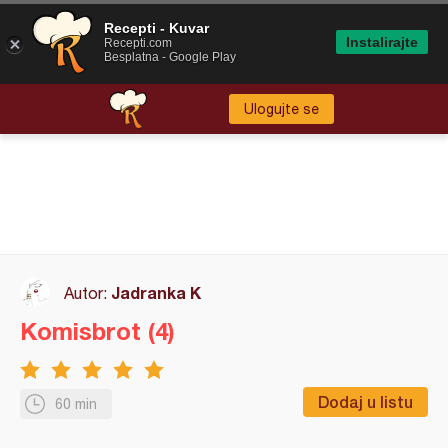
Recepti - Kuvar
Instalirajte
Recepti.com
Besplatna - Google Play
Ulogujte se
Jadranka K
Autor:
Komisbrot (4)
Dodaj u listu
60 min