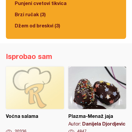
Punjeni cvetovi tikvica
Brzi ručak (3)
Džem od breskvi (3)
Isprobao sam
Voćna salama
Plazma-Menaž jaja
Danijela Djordjevic
Autor:
20336
4847