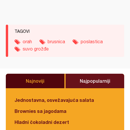
TAGOVI
orah
brusnica
poslastica
suvo grožđe
Najnoviji
Najpopularniji
Jednostavna, osvežavajuća salata
Brownies sa jagodama
Hladni čokoladni dezert