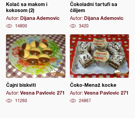
Kolač sa makom i
Čokoladni tartufi sa
kokosom (2)
čilijem
Dijana Ademovic
Dijana Ademovic
Autor:
Autor:
14800
3420
Čajni biskviti
Čoko-Menaž kocke
Vesna Pavlovic 271
Vesna Pavlovic 271
Autor:
Autor:
11260
24867