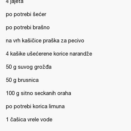
4 jajeta
po potrebi šećer
po potrebi brašno
na vrh kašičice praška za pecivo
4 kašike ušećerene korice narandže
50 g suvog grožđa
50 g brusnica
100 g sitno seckanih oraha
po potrebi korica limuna
1 čašica vrele vode