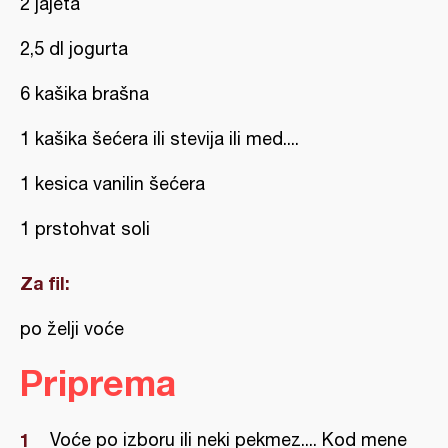
2 jajeta
2,5 dl jogurta
6 kašika brašna
1 kašika šećera ili stevija ili med....
1 kesica vanilin šećera
1 prstohvat soli
Za fil:
po želji voće
Priprema
Voće po izboru ili neki pekmez.... Kod mene