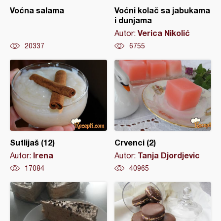
Voćna salama
Voćni kolač sa jabukama
i dunjama
Verica Nikolić
Autor:
20337
6755
Sutlijaš (12)
Crvenci (2)
Irena
Tanja Djordjevic
Autor:
Autor:
17084
40965