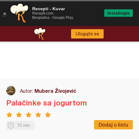
Recepti - Kuvar
Instalirajte
Recepti.com
Besplatna - Google Play
Ulogujte se
Mubera Živojević
Autor:
Palačinke sa jogurtom
Dodaj u listu
15 min