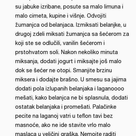
su jabuke izribane, posute sa malo limuna i
malo cimeta, kupine i višnje. Odvojiti
žumanjca od belanjaca. Izmiksati belanjke, u
drugoj zdeli miksati žumanjca sa šećerom za
koji ste se odlučili, vanilin šećerom i
prstohvatom soli. Nakon nekoliko minuta
miksanja, dodati jogurt i miksajte još malo
dok se šećer ne otopi. Smanjite brzinu
miksera i dodajte brašno. U smesu sa jajima
dodati pola izlupanih belanjaka i laganoooo
mešati, kako belanjca ne bi splasnula, dodati
ostatak belanjaka i promešati. Palačinke
pecite na laganoj vatri u teflon tavi bez
masnoće, ako ne ide stavite vrlo malo
maslaca u veličini graška. Nemojte raditi