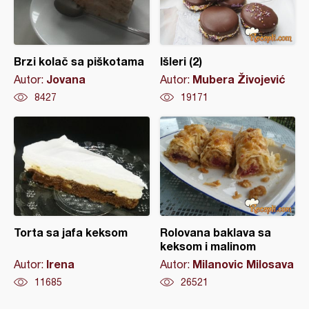
Brzi kolač sa piškotama
Išleri (2)
Jovana
Mubera Živojević
Autor:
Autor:
8427
19171
Torta sa jafa keksom
Rolovana baklava sa
keksom i malinom
Irena
Milanovic Milosava
Autor:
Autor:
11685
26521