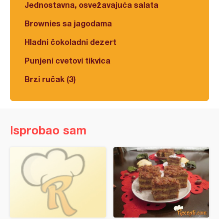
Jednostavna, osvežavajuća salata
Brownies sa jagodama
Hladni čokoladni dezert
Punjeni cvetovi tikvica
Brzi ručak (3)
Isprobao sam