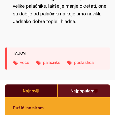
velike palačnike, lakše je manje okretati, one
su deblje od palačinki na koje smo navikli.
Jednako dobre tople i hladne.
TAGOVI
voće
palačinke
poslastica
Najnoviji
Najpopularniji
Pužići sa sirom