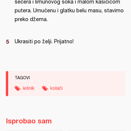
šećera i limunovog soka i malom kasičicom
putera. Umućenu i glatku belu masu, stavimo
preko džema.
Ukrasiti po želji. Prijatno!
TAGOVI
lešnik
kolači
Isprobao sam