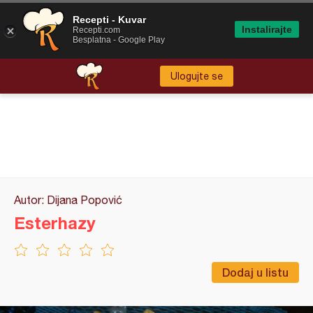
Recepti - Kuvar
Instalirajte
Recepti.com
Besplatna - Google Play
Ulogujte se
Autor: Dijana Popović
Esterhazy
Dodaj u listu