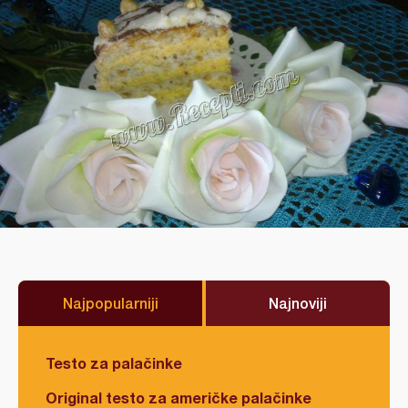
Najpopularniji
Najnoviji
Testo za palačinke
Original testo za američke palačinke