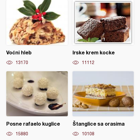
Voćni hleb
Irske krem kocke
13170
11112
Posne rafaelo kuglice
Štanglice sa orasima
15880
10108