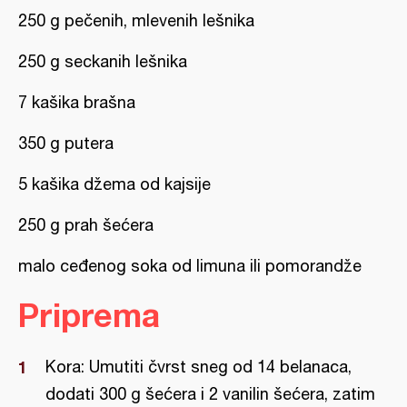
250 g pečenih, mlevenih lešnika
250 g seckanih lešnika
7 kašika brašna
350 g putera
5 kašika džema od kajsije
250 g prah šećera
malo ceđenog soka od limuna ili pomorandže
Priprema
Kora: Umutiti čvrst sneg od 14 belanaca,
dodati 300 g šećera i 2 vanilin šećera, zatim