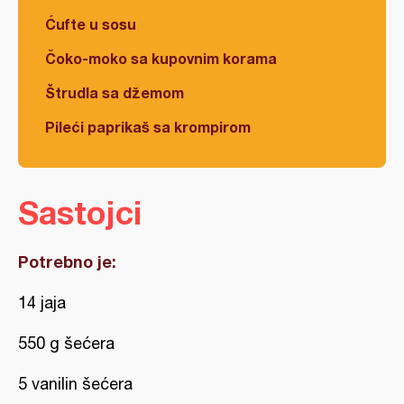
Ćufte u sosu
Čoko-moko sa kupovnim korama
Štrudla sa džemom
Pileći paprikaš sa krompirom
Sastojci
Potrebno je:
14 jaja
550 g šećera
5 vanilin šećera