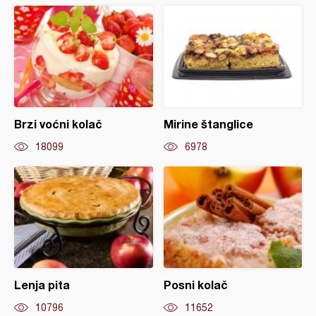
Brzi voćni kolač
Mirine štanglice
18099
6978
Lenja pita
Posni kolač
10796
11652