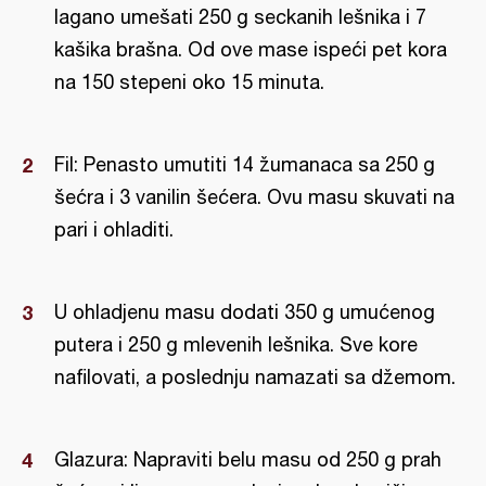
lagano umešati 250 g seckanih lešnika i 7
kašika brašna. Od ove mase ispeći pet kora
na 150 stepeni oko 15 minuta.
Fil: Penasto umutiti 14 žumanaca sa 250 g
šećra i 3 vanilin šećera. Ovu masu skuvati na
pari i ohladiti.
U ohladjenu masu dodati 350 g umućenog
putera i 250 g mlevenih lešnika. Sve kore
nafilovati, a poslednju namazati sa džemom.
Glazura: Napraviti belu masu od 250 g prah