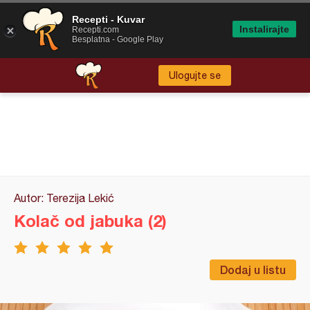
Recepti - Kuvar
Instalirajte
Recepti.com
Besplatna - Google Play
Ulogujte se
Autor: Terezija Lekić
Kolač od jabuka (2)
Dodaj u listu