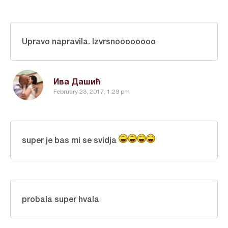
Upravo napravila. Izvrsnoooooooo
Ива Дашић
February 23, 2017, 1:29 pm
super je bas mi se svidja
probala super hvala