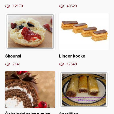
12170
49529
Skounsi
Lincer kocke
7141
17643
Čokoladni rolat punjen
Sarajčice