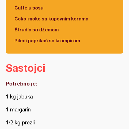
Ćufte u sosu
Čoko-moko sa kupovnim korama
Štrudla sa džemom
Pileći paprikaš sa krompirom
Sastojci
Potrebno je:
1 kg jabuka
1 margarin
1/2 kg prezli