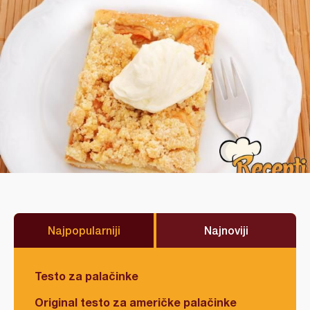
Najpopularniji
Najnoviji
Testo za palačinke
Original testo za američke palačinke