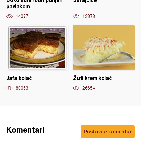
pavlakom
14077
13878
Jafa kolač
Žuti krem kolač
80053
26654
Komentari
Postavite komentar