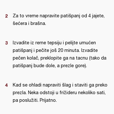
Za to vreme napravite patišpanj od 4 jajete,
šećera i brašna.
Izvadite iz rerne tepsiju i pelijte umućen
patišpanj i pečite još 20 minuta. Izvadite
pečen kolač, preklopite ga na tacnu (tako da
patišpanj bude dole, a prezle gore).
Kad se ohladi napraviti šlag i staviti ga preko
prezla. Neka odstoji u frižideru nekoliko sati,
pa poslužiti. Prijatno.