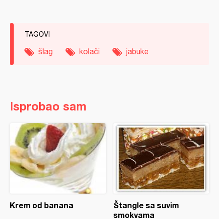
TAGOVI
šlag
kolači
jabuke
Isprobao sam
Krem od banana
Štangle sa suvim
smokvama