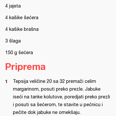
4 jajeta
4 kašike šećera
4 kašike brašna
3 šlaga
150 g šećera
Priprema
Tepsija veličine 20 sa 32 premaži celim
margarinom, posuti preko prezle. Jabuke
iseći na tanke kolutove, poredjati preko prezli
i posuti sa šećerom, te stavite u pećnicu i
pečite dok jabuke ne omekšaju.