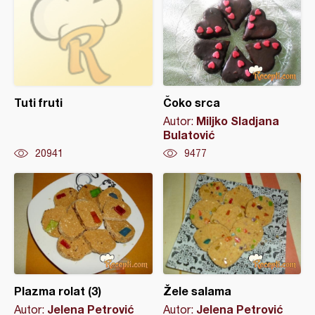
Tuti fruti
Čoko srca
Miljko Sladjana
Autor:
Bulatović
20941
9477
Plazma rolat (3)
Žele salama
Jelena Petrović
Jelena Petrović
Autor:
Autor: