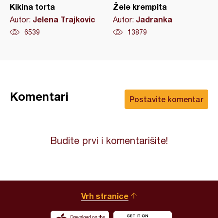
Kikina torta
Žele krempita
Jelena Trajkovic
Jadranka
Autor:
Autor:
6539
13879
Komentari
Postavite komentar
Budite prvi i komentarišite!
Vrh stranice