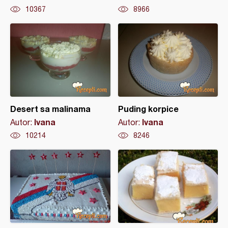
10367
8966
Desert sa malinama
Puding korpice
Ivana
Ivana
Autor:
Autor:
10214
8246