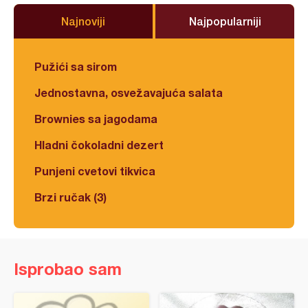
Najnoviji
Najpopularniji
Pužići sa sirom
Jednostavna, osvežavajuća salata
Brownies sa jagodama
Hladni čokoladni dezert
Punjeni cvetovi tikvica
Brzi ručak (3)
Isprobao sam