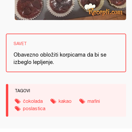
SAVET
Obavezno obložiti korpicama da bi se
izbeglo lepljenje.
TAGOVI
čokolada
kakao
mafini
poslastica