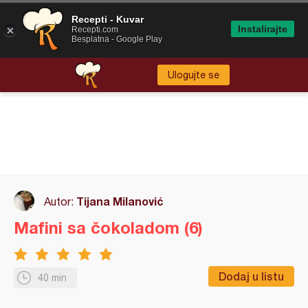
Recepti - Kuvar
Instalirajte
Recepti.com
Besplatna - Google Play
Ulogujte se
Tijana Milanović
Autor:
Mafini sa čokoladom (6)
Dodaj u listu
40 min