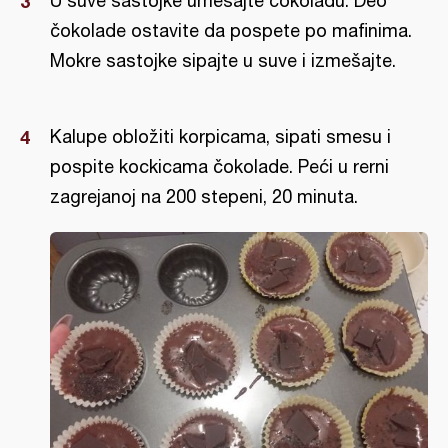
U suve sastojke umešajte čokoladu. Deo
čokolade ostavite da pospete po mafinima.
Mokre sastojke sipajte u suve i izmešajte.
Kalupe obložiti korpicama, sipati smesu i
pospite kockicama čokolade. Peći u rerni
zagrejanoj na 200 stepeni, 20 minuta.