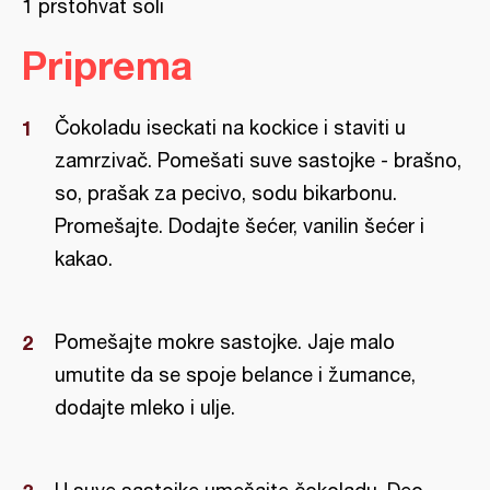
1 prstohvat soli
Priprema
Čokoladu iseckati na kockice i staviti u
zamrzivač. Pomešati suve sastojke - brašno,
so, prašak za pecivo, sodu bikarbonu.
Promešajte. Dodajte šećer, vanilin šećer i
kakao.
Pomešajte mokre sastojke. Jaje malo
umutite da se spoje belance i žumance,
dodajte mleko i ulje.