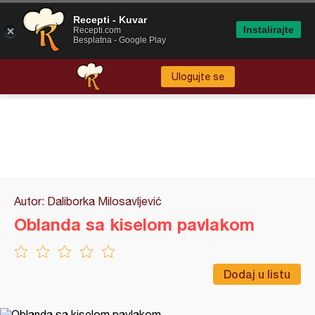
Recepti - Kuvar
Instalirajte
Recepti.com
Besplatna - Google Play
Ulogujte se
Autor: Daliborka Milosavljević
Oblanda sa kiselom pavlakom
Dodaj u listu