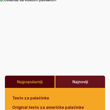
Najpopularniji
Najnoviji
Testo za palačinke
Original testo za američke palačinke