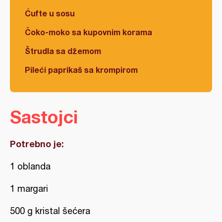
Ćufte u sosu
Čoko-moko sa kupovnim korama
Štrudla sa džemom
Pileći paprikaš sa krompirom
Sastojci
Potrebno je:
1 oblanda
1 margari
500 g kristal šećera