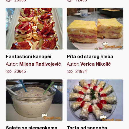
20938
12403
Fantastični kanapei
Pita od starog hleba
Milena Radivojević
Verica Nikolić
Autor:
Autor:
20645
24834
Salata sa sjemenkama
Torta od spanaća