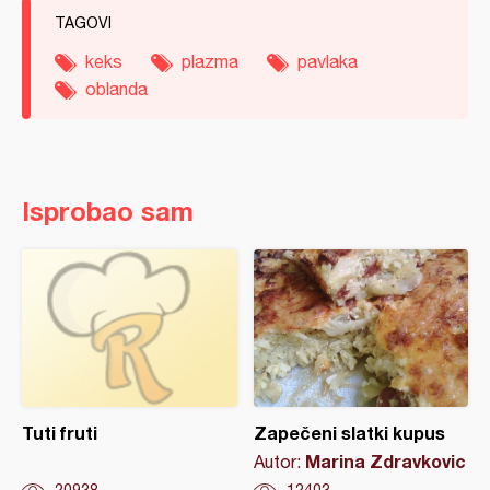
TAGOVI
keks
plazma
pavlaka
oblanda
Isprobao sam
Tuti fruti
Zapečeni slatki kupus
Marina Zdravkovic
Autor: