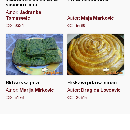
susama i lana
Jadranka
Autor:
Tomasevic
Maja Marković
Autor:
9324
5660
Blitvarska pita
Hrskava pita sa sirom
Marija Mirkovic
Dragica Lovcevic
Autor:
Autor:
5176
20516