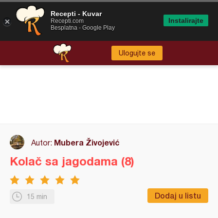
Recepti - Kuvar
Instalirajte
Recepti.com
Besplatna - Google Play
Ulogujte se
Mubera Živojević
Autor:
Kolač sa jagodama (8)
Dodaj u listu
15 min