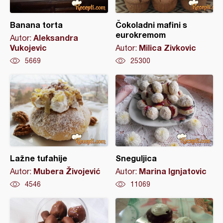
Banana torta
Čokoladni mafini s
eurokremom
Aleksandra
Autor:
Vukojevic
Milica Zivkovic
Autor:
5669
25300
Lažne tufahije
Sneguljica
Mubera Živojević
Marina Ignjatovic
Autor:
Autor:
4546
11069