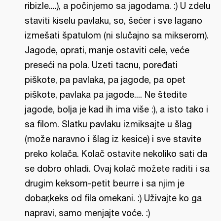
ribizle....), a počinjemo sa jagodama. :) U zdelu
staviti kiselu pavlaku, so, šećer i sve lagano
izmešati špatulom (ni slučajno sa mikserom).
Jagode, oprati, manje ostaviti cele, veće
preseći na pola. Uzeti tacnu, poređati
piškote, pa pavlaka, pa jagode, pa opet
piškote, pavlaka pa jagode.... Ne štedite
jagode, bolja je kad ih ima više :), a isto tako i
sa filom. Slatku pavlaku izmiksajte u šlag
(može naravno i šlag iz kesice) i sve stavite
preko kolača. Kolač ostavite nekoliko sati da
se dobro ohladi. Ovaj kolač možete raditi i sa
drugim keksom-petit beurre i sa njim je
dobar,keks od fila omekani. :) Uživajte ko ga
napravi, samo menjajte voće. :)