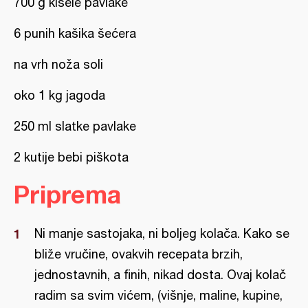
700 g kisele pavlake
6 punih kašika šećera
na vrh noža soli
oko 1 kg jagoda
250 ml slatke pavlake
2 kutije bebi piškota
Priprema
Ni manje sastojaka, ni boljeg kolača. Kako se
bliže vručine, ovakvih recepata brzih,
jednostavnih, a finih, nikad dosta. Ovaj kolač
radim sa svim vićem, (višnje, maline, kupine,