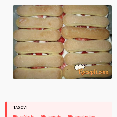
TAGOVI
piškote
jagode
poslastica