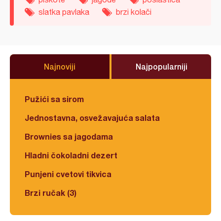
slatka pavlaka
brzi kolači
Najnoviji
Najpopularniji
Pužići sa sirom
Jednostavna, osvežavajuća salata
Brownies sa jagodama
Hladni čokoladni dezert
Punjeni cvetovi tikvica
Brzi ručak (3)