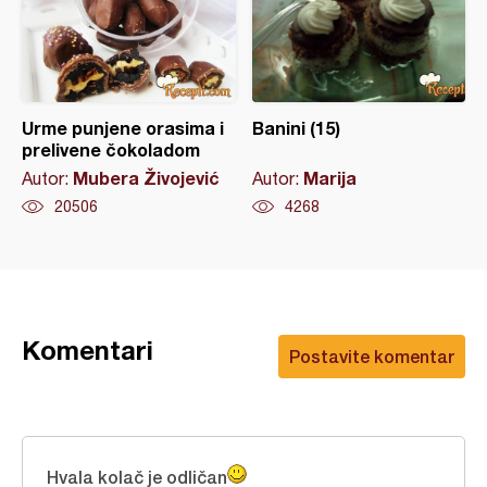
Urme punjene orasima i
Banini (15)
prelivene čokoladom
Mubera Živojević
Marija
Autor:
Autor:
20506
4268
Komentari
Postavite komentar
Hvala kolač je odličan