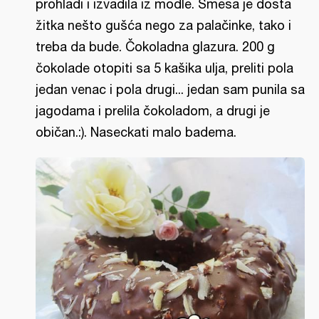
prohladi i izvadila iz modle. Smesa je dosta
žitka nešto gušća nego za palačinke, tako i
treba da bude. Čokoladna glazura. 200 g
čokolade otopiti sa 5 kašika ulja, preliti pola
jedan venac i pola drugi... jedan sam punila sa
jagodama i prelila čokoladom, a drugi je
običan.:). Naseckati malo badema.