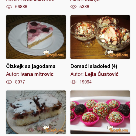
66886
5386
Čizkejk sa jagodama
Domaći sladoled (4)
ivana mitrovic
Lejla Čustović
Autor:
Autor:
8077
19094