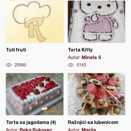
Tuti fruti
Torta Kitty
Minela S
Autor:
20945
5143
Torta sa jagodama (4)
Ražnjići sa lubenicom
Reka Bukovec
Marija
Autor:
Autor: