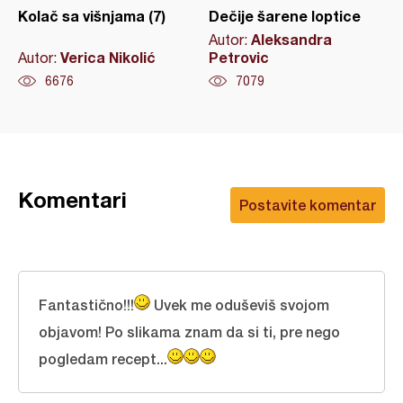
Kolač sa višnjama (7)
Dečije šarene loptice
Aleksandra
Autor:
Verica Nikolić
Petrovic
Autor:
6676
7079
Komentari
Postavite komentar
Fantastično!!!
Uvek me oduševiš svojom
objavom! Po slikama znam da si ti, pre nego
pogledam recept...