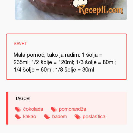
SAVET
Mala pomoć, tako ja radim: 1 šolja =
235ml; 1/2 šolje = 120ml; 1/3 šolje = 80ml;
1/4 šolje = 60ml; 1/8 šolje = 30ml
TAGOVI
čokolada
pomorandža
kakao
badem
poslastica