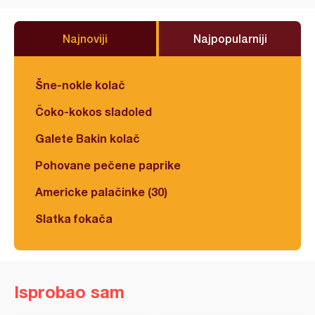
Najnoviji
Najpopularniji
Šne-nokle kolač
Čoko-kokos sladoled
Galete Bakin kolač
Pohovane pečene paprike
Americke palačinke (30)
Slatka fokača
Isprobao sam