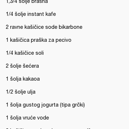
1,3/4 šolje brašna
1/4 šolje instant kafe
2 ravne kašičice sode bikarbone
1 kašičica praška za pecivo
1/4 kašičice soli
2 šolje šećera
1 šolja kakaoa
1/2 šolje ulja
1 šolja gustog jogurta (tipa grčki)
1 šolja vruće vode