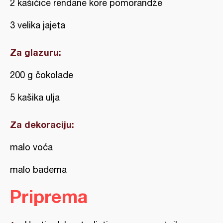
2 kašičice rendane kore pomorandže
3 velika jajeta
Za glazuru:
200 g čokolade
5 kašika ulja
Za dekoraciju:
malo voća
malo badema
Priprema