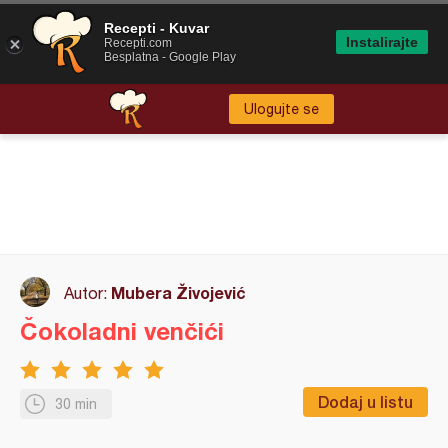
Recepti - Kuvar
Instalirajte
Recepti.com
Besplatna - Google Play
Ulogujte se
Mubera Živojević
Autor:
Čokoladni venčići
Dodaj u listu
30 min