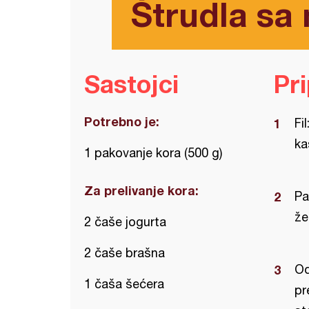
Štrudla sa
Sastojci
Pr
Potrebno je:
Fi
ka
1 pakovanje kora (500 g)
Za prelivanje kora:
Pa
že
2 čaše jogurta
2 čaše brašna
Od
1 čaša šećera
pr