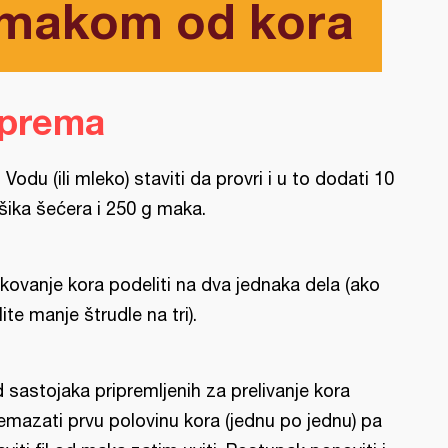
 makom od kora
iprema
l: Vodu (ili mleko) staviti da provri i u to dodati 10
šika šećera i 250 g maka.
kovanje kora podeliti na dva jednaka dela (ako
lite manje štrudle na tri).
 sastojaka pripremljenih za prelivanje kora
emazati prvu polovinu kora (jednu po jednu) pa