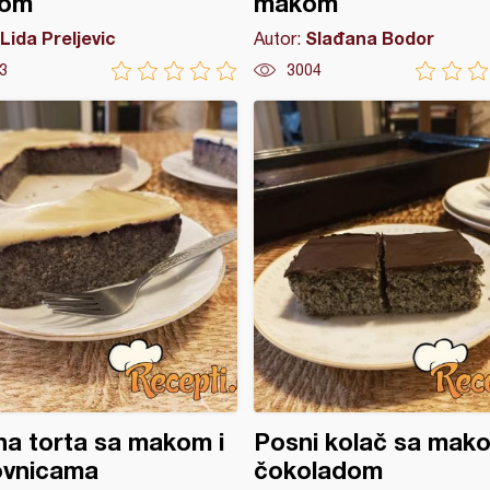
om
makom
Lida Preljevic
Slađana Bodor
Autor:
3
3004
a torta sa makom i
Posni kolač sa mako
ovnicama
čokoladom