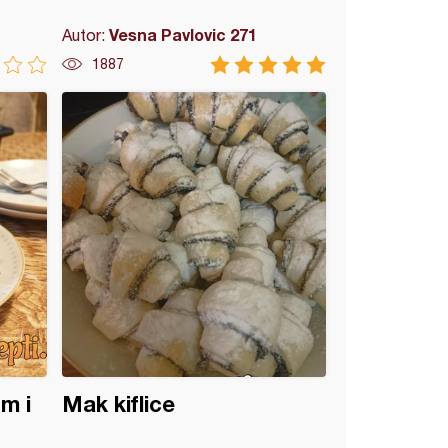
Vesna Pavlovic 271
Autor:
1887
m i
Mak kiflice