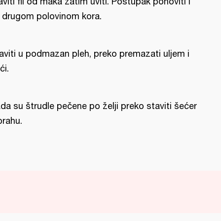
aviti fil od maka zatim uviti. Postupak ponoviti i
 drugom polovinom kora.
aviti u podmazan pleh, preko premazati uljem i
ći.
da su štrudle pečene po želji preko staviti šećer
prahu.