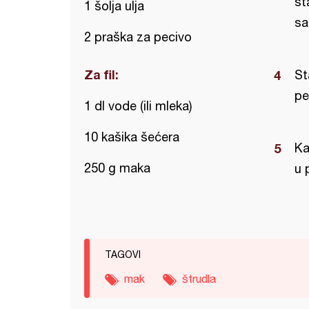
st
1 šolja ulja
sa
2 praška za pecivo
Za fil:
St
pe
1 dl vode (ili mleka)
10 kašika šećera
Ka
250 g maka
u 
TAGOVI
mak
štrudla