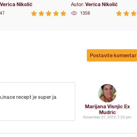
Verica Nikolić
Verica Nikolić
Autor:
47
1358
Postavite komentar
,inace recept je super ja
Marijana Visnjic Ex
Mudric
November 27, 2012, 1:20 pm