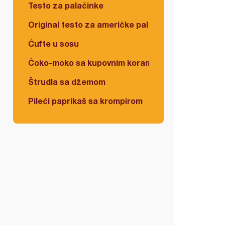
Testo za palačinke
Original testo za američke palačinke
Ćufte u sosu
Čoko-moko sa kupovnim korama
Štrudla sa džemom
Pileći paprikaš sa krompirom