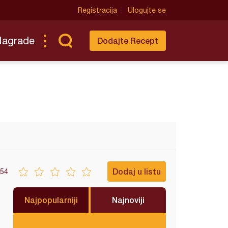
Registracija
Ulogujte se
Nagrade
Dodajte Recept
Dodaj u listu
54
Najpopularniji
Najnoviji