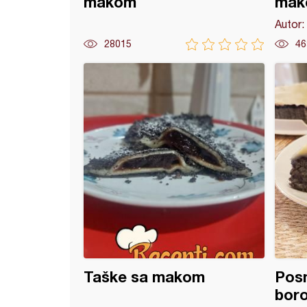
makom
mak
Autor:
28015
46
flice
Taške sa makom
Posn
bor