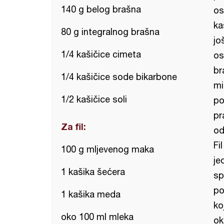
140 g belog brašna
os
ka
80 g integralnog brašna
jo
1/4 kašičice cimeta
os
br
1/4 kašičice sode bikarbone
mi
1/2 kašičice soli
po
pr
Za fil:
od
Fi
100 g mljevenog maka
je
1 kašika šećera
sp
po
1 kašika meda
ko
oko 100 ml mleka
ok