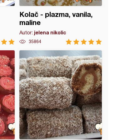
Kolač - plazma, vanila,
maline
jelena nikolic
Autor:
35864