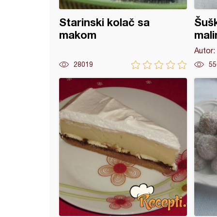
Starinski kolač sa
Šušk
makom
mal
Autor:
28019
55
ci na drugačiji način