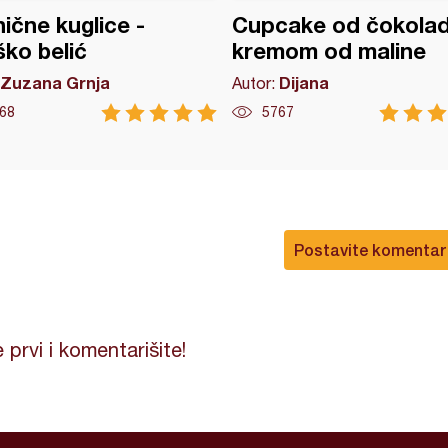
ične kuglice -
Cupcake od čokolad
ko belić
kremom od maline
Zuzana Grnja
Dijana
Autor:
68
5767
Postavite komentar
 prvi i komentarišite!