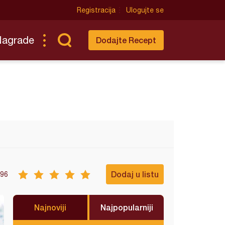
Registracija
Ulogujte se
Nagrade
Dodajte Recept
Dodaj u listu
96
Najnoviji
Najpopularniji