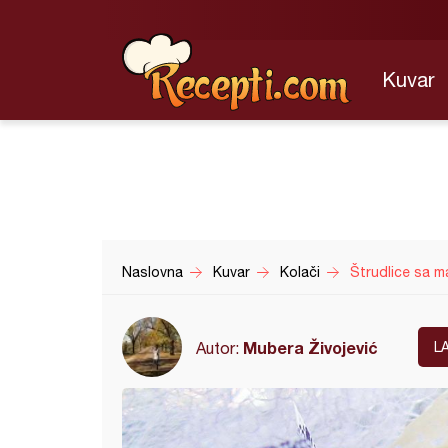
Kuvar
Naslovna
Kuvar
Kolači
Štrudlice sa m
Mubera Živojević
Autor:
L