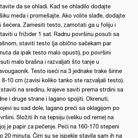
tavite da se ohladi. Kad se ohladilo dodajte
šiku meda i promešajte. Ako volite slađe, dodajte
š šećera. Zamesiti testo, zamotati ga u foliju i
taviti u frižider 1 sat. Radnu površinu posuti sa
ašnom, staviti testo (ja obično sačekam par
nuta da ipak testo malo opusti), po površini
suti malo brašna i razvaljati što tanje u
avougaonik. Testo iseći na 3 jednake trake širine
 8-10 cm (zavisi koliko tanko ste razvaljali testo).
l staviti na sredinu, krajeve saviti prema strdini sa
dne i druge strane i lagano spojiti. Okrenuti,
ojevi su sad dole, lagano preći sa oklagijom po
vršini. Složiti ih na tepsiju (veliku od rerne) na
joj je papir za pečenje. Peći na 160-170 stepeni
o 20 minuta. Čim su se ispekle stavila sam ih na