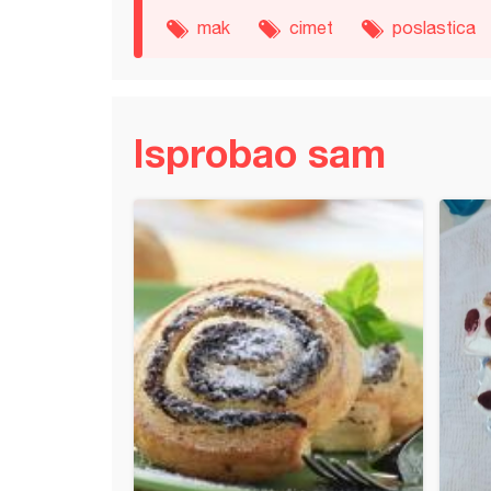
mak
cimet
poslastica
Isprobao sam
 - plazma, vanila, maline