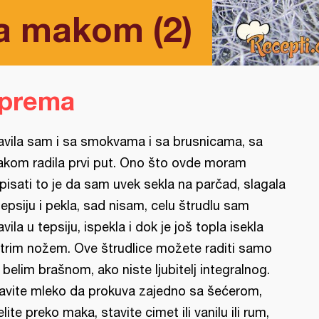
sa makom (2)
iprema
avila sam i sa smokvama i sa brusnicama, sa
kom radila prvi put. Ono što ovde moram
pisati to je da sam uvek sekla na parčad, slagala
tepsiju i pekla, sad nisam, celu štrudlu sam
avila u tepsiju, ispekla i dok je još topla isekla
trim nožem. Ove štrudlice možete raditi samo
 belim brašnom, ako niste ljubitelj integralnog.
avite mleko da prokuva zajedno sa šećerom,
elite preko maka, stavite cimet ili vanilu ili rum,