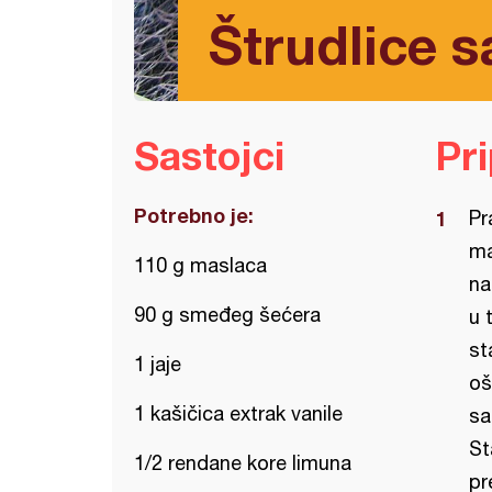
Štrudlice 
Sastojci
Pr
Potrebno je:
Pr
ma
110 g maslaca
na
90 g smeđeg šećera
u 
st
1 jaje
oš
1 kašičica extrak vanile
sa
St
1/2 rendane kore limuna
pr