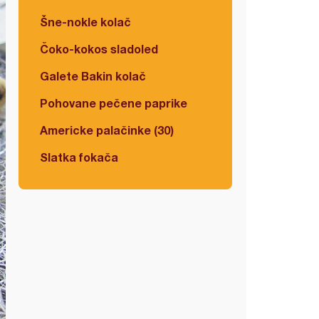
Šne-nokle kolač
Čoko-kokos sladoled
Galete Bakin kolač
Pohovane pečene paprike
Americke palačinke (30)
Slatka fokača