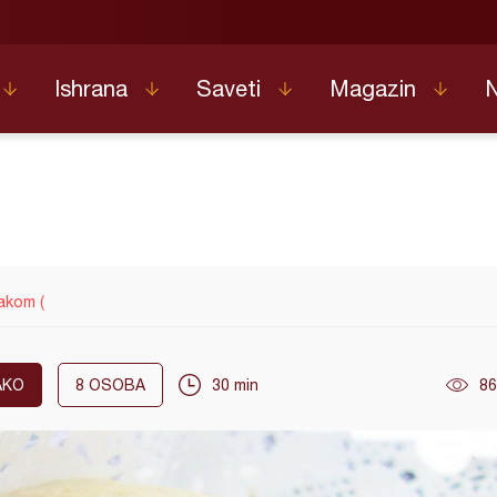
Ishrana
Saveti
Magazin
akom (
AKO
8
OSOBA
30 min
86