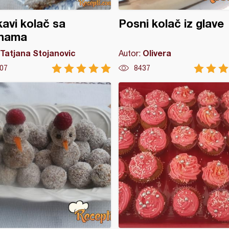
avi kolač sa
Posni kolač iz glave
inama
Tatjana Stojanovic
Olivera
Autor:
07
8437