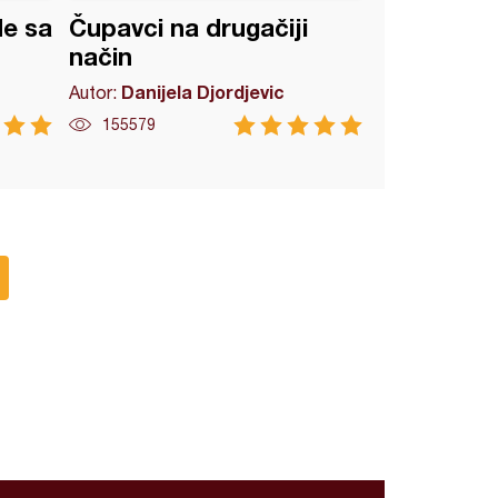
e sa
Čupavci na drugačiji
način
Danijela Djordjevic
Autor:
155579