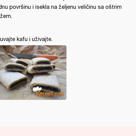
dnu površinu i isekla na željenu veličinu sa oštrim
žem.
uvajte kafu i uživajte.