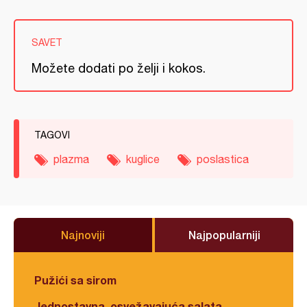
SAVET
Možete dodati po želji i kokos.
TAGOVI
plazma
kuglice
poslastica
Najnoviji
Najpopularniji
Pužići sa sirom
Jednostavna, osvežavajuća salata