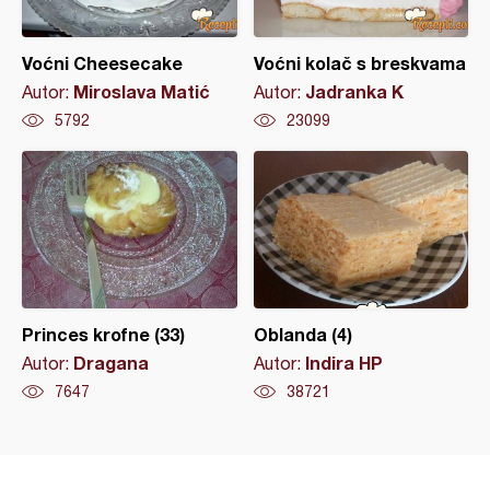
Voćni Cheesecake
Voćni kolač s breskvama
Miroslava Matić
Jadranka K
Autor:
Autor:
5792
23099
Princes krofne (33)
Oblanda (4)
Dragana
Indira HP
Autor:
Autor:
7647
38721