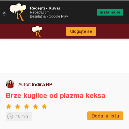
Recepti - Kuvar
Instalirajte
Recepti.com
Besplatna - Google Play
Ulogujte se
Indira HP
Autor:
Brze kuglice od plazma keksa
Dodaj u listu
10 min