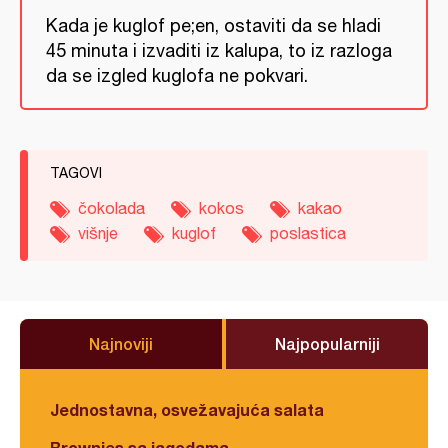
Kada je kuglof pe;en, ostaviti da se hladi
45 minuta i izvaditi iz kalupa, to iz razloga
da se izgled kuglofa ne pokvari.
TAGOVI
čokolada
kokos
kakao
višnje
kuglof
poslastica
Najnoviji
Najpopularniji
Jednostavna, osvežavajuća salata
Brownies sa jagodama