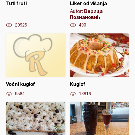
Tuti fruti
Liker od višanja
Верица
Autor:
Познановић
20925
490
Voćni kuglof
Kuglof
9584
13816