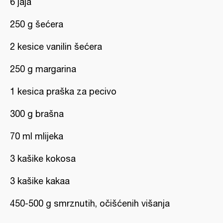
6 jaja
250 g šećera
2 kesice vanilin šećera
250 g margarina
1 kesica praška za pecivo
300 g brašna
70 ml mlijeka
3 kašike kokosa
3 kašike kakaa
450-500 g smrznutih, očišćenih višanja