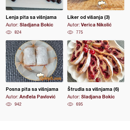
Lenja pita sa višnjama
Liker od višanja (3)
Sladjana Bokic
Verica Nikolić
Autor:
Autor:
824
775
Posna pita sa višnjama
Štrudla sa višnjama (6)
Anđela Pavlović
Sladjana Bokic
Autor:
Autor:
942
695