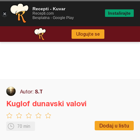
Recepti - Kuvar
Instalirajte
Recepti.com
Besplatna - Google Play
Ulogujte se
S.T
Autor:
Kuglof dunavski valovi
Dodaj u listu
70 min