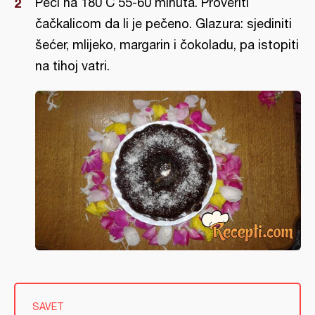
Peći na 180 C 55-60 minuta. Proveriti
čačkalicom da li je pečeno. Glazura: sjediniti
šećer, mlijeko, margarin i čokoladu, pa istopiti
na tihoj vatri.
SAVET