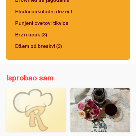
Hladni čokoladni dezert
Punjeni cvetovi tikvica
Brzi ručak (3)
Džem od breskvi (3)
Isprobao sam