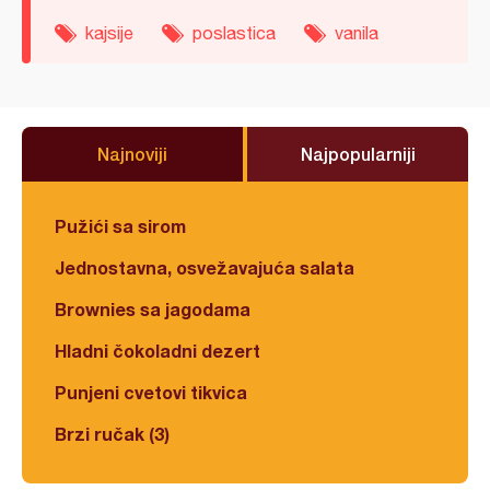
kajsije
poslastica
vanila
Najnoviji
Najpopularniji
Pužići sa sirom
Jednostavna, osvežavajuća salata
Brownies sa jagodama
Hladni čokoladni dezert
Punjeni cvetovi tikvica
Brzi ručak (3)