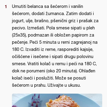
Umutiti belanca sa šećerom i vanilin
šećerom, dodati žumanca. Zatim dodati i
jogurt, ulje, brašno, pšenični griz i prašak za
pecivo. Izmešati. Pola smese sipati u pleh
(25x35), podmazan ili obložen papirom za
pečenje. Peći 5 minuta u rerni zagrejanoj na
180 C. Izvaditi iz rerne, rasporediti kajsije,
očišćene i isečene i sipati drugu polovinu
smese. Vratiti kolač u rernu i peći na 180 C,
dok ne porumeni (oko 20 minuta). Ohlađen
kolač iseći i poslužiti. Može se posuti
šećerom u prahu. Uživajte u ukusu.