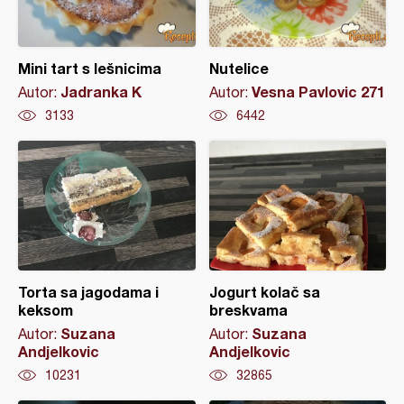
Mini tart s lešnicima
Nutelice
Jadranka K
Vesna Pavlovic 271
Autor:
Autor:
3133
6442
Torta sa jagodama i
Jogurt kolač sa
keksom
breskvama
Suzana
Suzana
Autor:
Autor:
Andjelkovic
Andjelkovic
10231
32865