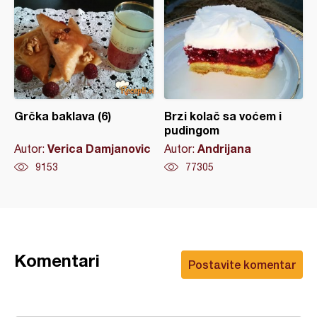
Grčka baklava (6)
Brzi kolač sa voćem i
pudingom
Verica Damjanovic
Andrijana
Autor:
Autor:
9153
77305
Komentari
Postavite komentar