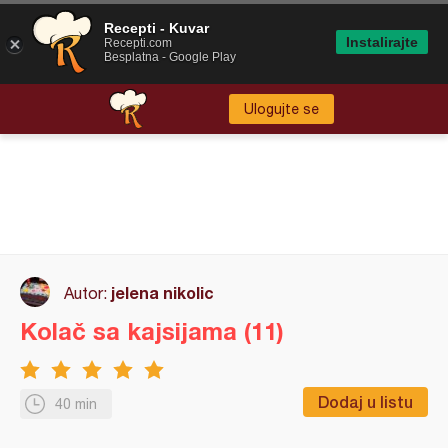
Recepti - Kuvar
Instalirajte
Recepti.com
Besplatna - Google Play
Ulogujte se
jelena nikolic
Autor:
Kolač sa kajsijama (11)
Dodaj u listu
40 min