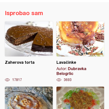
Isprobao sam
Zaherova torta
Lavačinke
Dubravka
Autor:
Belogrlic
17817
3693