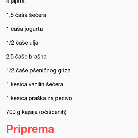
4 jajeta
1,5 čaša šećera
1 čaša jogurta
1/2 čaše ulja
2,5 čaše brašna
1/2 čaše pšeničnog griza
1 kesica vanilin šećera
1 kesica praška za pecivo
700 g kajsija (očišćenih)
Priprema