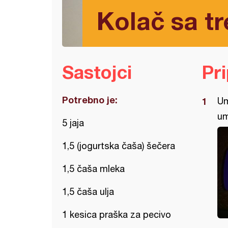
Kolač sa tr
Sastojci
Pr
Potrebno je:
Um
um
5 jaja
1,5 (jogurtska čaša) šečera
1,5 čaša mleka
1,5 čaša ulja
1 kesica praška za pecivo