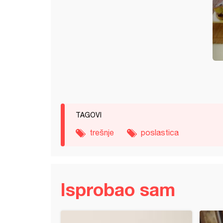
TAGOVI
trešnje
poslastica
Isprobao sam
orta (6)