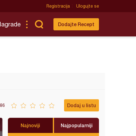
Registracija
Ulogujte se
Nagrade
Dodajte Recept
Dodaj u listu
86
Najnoviji
Najpopularniji