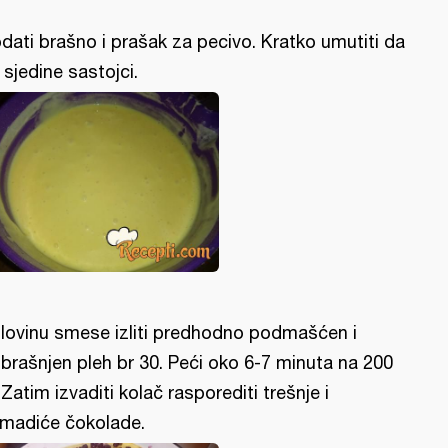
dati brašno i prašak za pecivo. Kratko umutiti da
 sjedine sastojci.
lovinu smese izliti predhodno podmašćen i
brašnjen pleh br 30. Peći oko 6-7 minuta na 200
 Zatim izvaditi kolač rasporediti trešnje i
madiće čokolade.