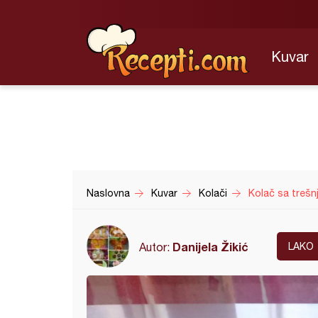
Kuvar
Naslovna
Kuvar
Kolači
Kolač sa trešn
Danijela Žikić
Autor:
LAKO