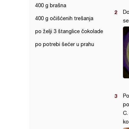
400 g brašna
Do
400 g očišćenih trešanja
se
po želji 3 štanglice čokolade
po potrebi šećer u prahu
Po
po
C.
ko