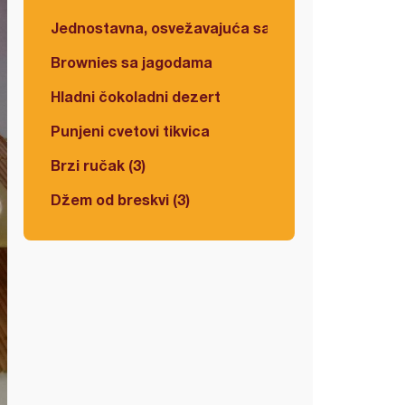
Jednostavna, osvežavajuća salata
Brownies sa jagodama
Hladni čokoladni dezert
Punjeni cvetovi tikvica
Brzi ručak (3)
Džem od breskvi (3)