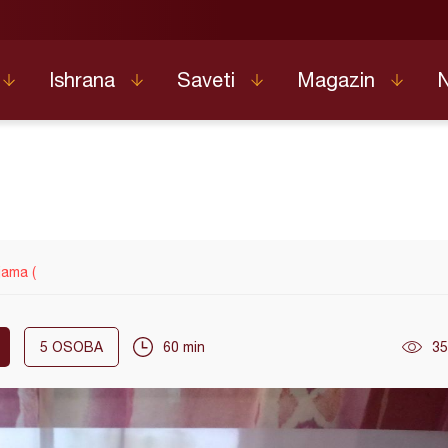
Ishrana
Saveti
Magazin
jama (
5
OSOBA
60 min
35