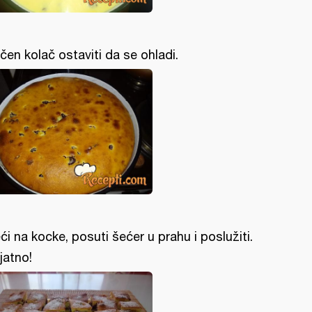
čen kolač ostaviti da se ohladi.
ći na kocke, posuti šećer u prahu i poslužiti.
ijatno!