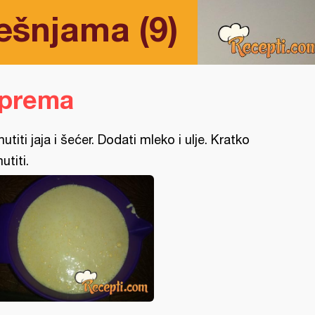
ešnjama (9)
iprema
utiti jaja i šećer. Dodati mleko i ulje. Kratko
utiti.