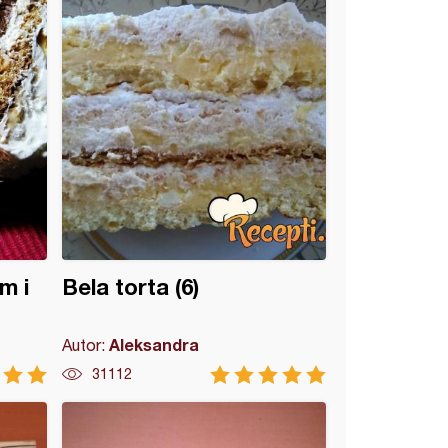
m i
Bela torta (6)
Aleksandra
Autor:
31112