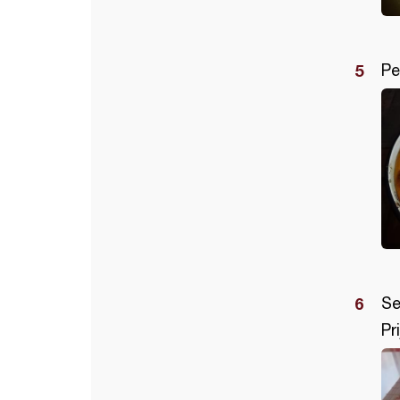
Pe
Se
Pr