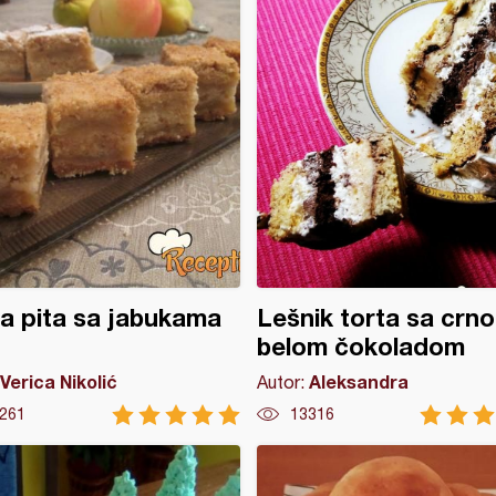
a pita sa jabukama
Lešnik torta sa crno
belom čokoladom
Verica Nikolić
Aleksandra
Autor:
261
13316