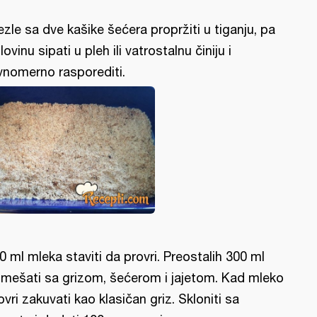
ezle sa dve kašike šećera propržiti u tiganju, pa
lovinu sipati u pleh ili vatrostalnu činiju i
vnomerno rasporediti.
0 ml mleka staviti da provri. Preostalih 300 ml
mešati sa grizom, šećerom i jajetom. Kad mleko
ovri zakuvati kao klasičan griz. Skloniti sa