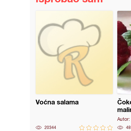
ta (13)
Voćna salama
Čoko
mal
Autor:
20344
48