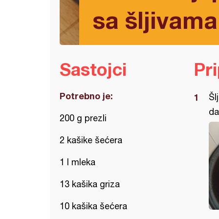
sa šljivama
Sastojci
Pr
Potrebno je:
Šl
da
200 g prezli
2 kašike šećera
1 l mleka
13 kašika griza
10 kašika šećera