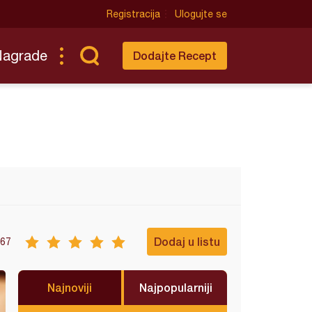
Registracija
Ulogujte se
Nagrade
Dodajte Recept
Dodaj u listu
67
Najnoviji
Najpopularniji