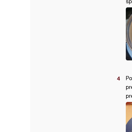
šp
Po
pr
pr