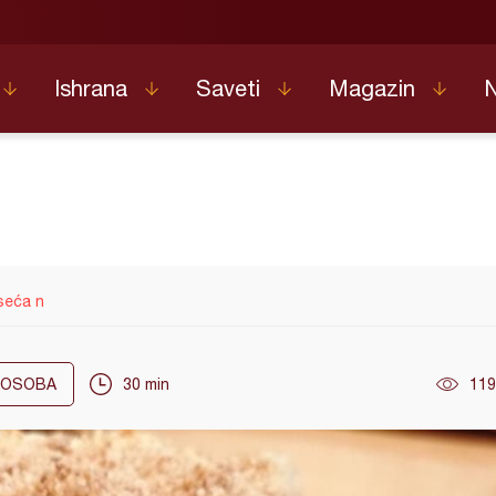
Ishrana
Saveti
Magazin
seća n
OSOBA
30 min
119