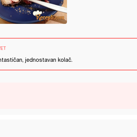
VET
ntastičan, jednostavan kolač.