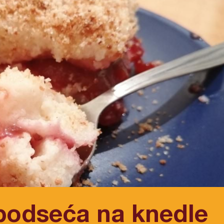
 podseća na knedle