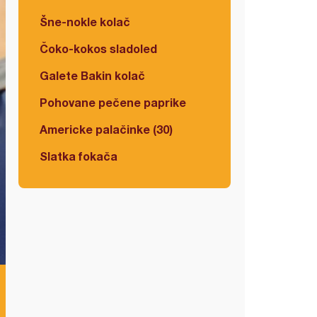
Šne-nokle kolač
Čoko-kokos sladoled
Galete Bakin kolač
Pohovane pečene paprike
Americke palačinke (30)
Slatka fokača