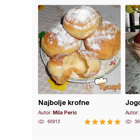
art s lešnicima
Najbolje krofne
Jogo
Mila Peric
Autor:
Autor:
60913
39