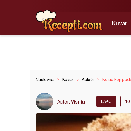
Kuvar
Naslovna
Kuvar
Kolači
Kolač koji pod
Visnja
Autor:
LAKO
10