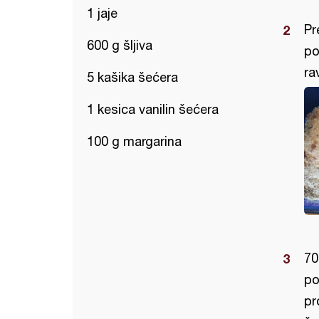
1 jaje
Pr
600 g šljiva
po
ra
5 kašika šećera
1 kesica vanilin šećera
100 g margarina
70
po
pr