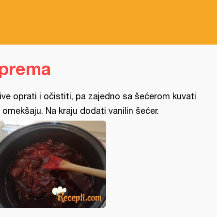
iprema
jive oprati i očistiti, pa zajedno sa šećerom kuvati
 omekšaju. Na kraju dodati vanilin šećer.