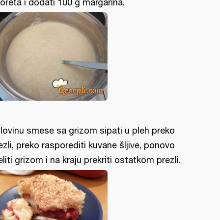
oreta i dodati 100 g margarina.
lovinu smese sa grizom sipati u pleh preko
ezli, preko rasporediti kuvane šljive, ponovo
eliti grizom i na kraju prekriti ostatkom prezli.