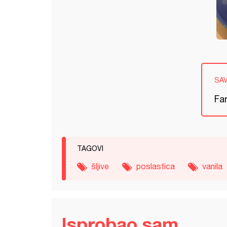
SA
Fa
TAGOVI
šljive
poslastica
vanila
Isprobao sam