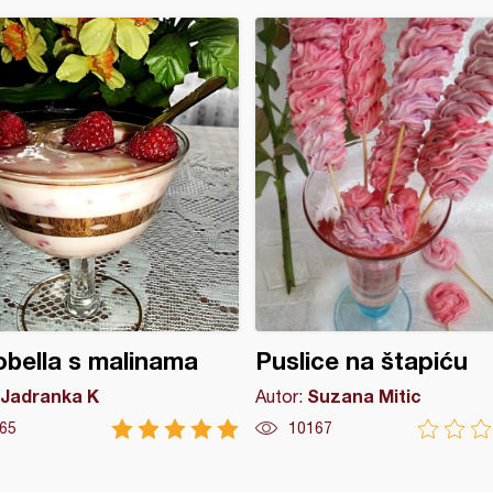
bella s malinama
Puslice na štapiću
Jadranka K
Suzana Mitic
Autor:
65
10167