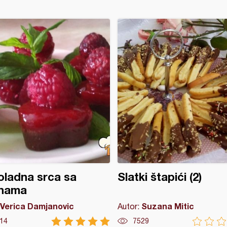
ladna srca sa
Slatki štapići (2)
inama
Verica Damjanovic
Suzana Mitic
Autor:
14
7529