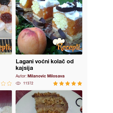
Lagani voćni kolač od
kajsija
Milanovic Milosava
Autor:
11372