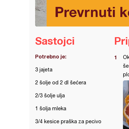
Prevrnuti k
Sastojci
Pr
Potrebno je:
Ok
še
3 jajeta
pl
2 šolje od 2 dl šećera
2/3 šolje ulja
1 šolja mleka
3/4 kesice praška za pecivo