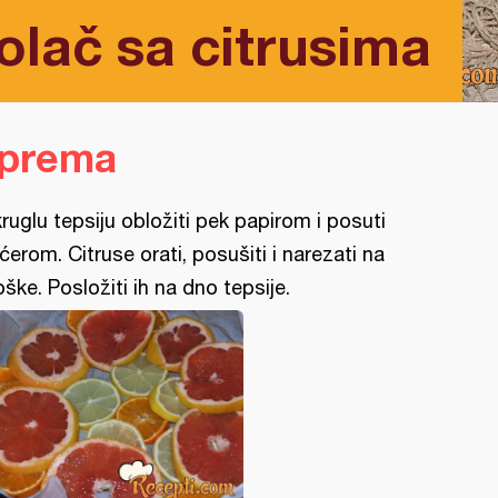
olač sa citrusima
iprema
ruglu tepsiju obložiti pek papirom i posuti
ćerom. Citruse orati, posušiti i narezati na
oške. Posložiti ih na dno tepsije.