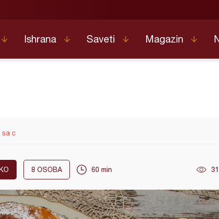
Ishrana
Saveti
Magazin
 sa c
KO
8
OSOBA
60 min
31