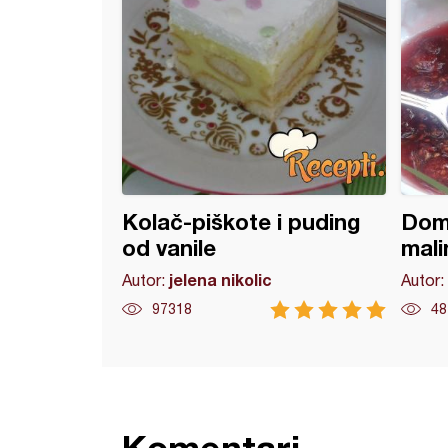
Kolač-piškote i puding
Dom
od vanile
mali
jelena nikolic
Autor:
Autor:
97318
48