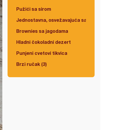
Pužići sa sirom
Jednostavna, osvežavajuća salata
Brownies sa jagodama
Hladni čokoladni dezert
Punjeni cvetovi tikvica
Brzi ručak (3)