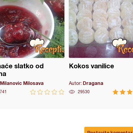
aće slatko od
Kokos vanilice
na
Milanovic Milosava
Dragana
Autor:
741
29530
Postavite komentar