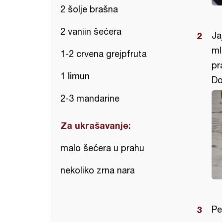
2 šolje brašna
2 vaniin šećera
Ja
ml
1-2 crvena grejpfruta
pr
1 limun
Do
2-3 mandarine
Za ukrašavanje:
malo šećera u prahu
nekoliko zrna nara
Pe