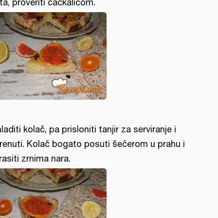
ta, proveriti čačkalicom.
laditi kolač, pa prisloniti tanjir za serviranje i
renuti. Kolač bogato posuti šečerom u prahu i
rasiti zrnima nara.