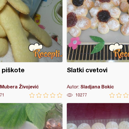
 piškote
Slatki cvetovi
Mubera Živojević
Sladjana Bokic
Autor:
71
10277