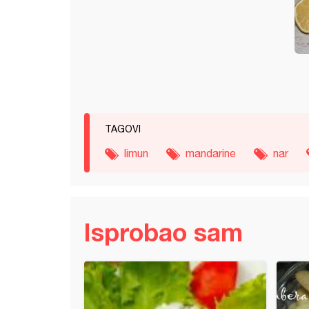
TAGOVI
limun
mandarine
nar
Isprobao sam
i voćni kolač od kajsija