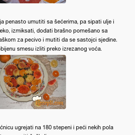
ja penasto umutiti sa šećerima, pa sipati ulje i
eko, izmiksati, dodati brašno pomešano sa
aškom za pecivo i mutiti da se sastojci sjedine.
bijenu smesu izliti preko izrezanog voća.
ćnicu ugrejati na 180 stepeni i peći nekih pola