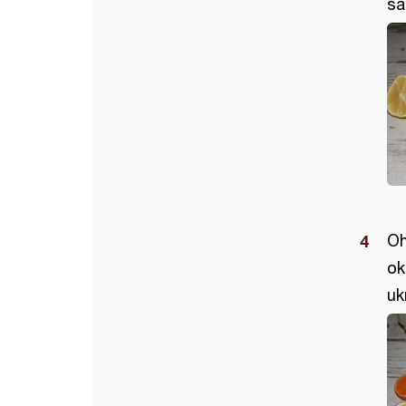
sa
Oh
ok
uk