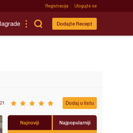
Registracija
Ulogujte se
Nagrade
Dodajte Recept
Dodaj u listu
21
Najnoviji
Najpopularniji