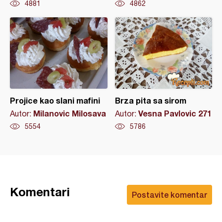
4881
4862
Projice kao slani mafini
Brza pita sa sirom
Milanovic Milosava
Vesna Pavlovic 271
Autor:
Autor:
5554
5786
Komentari
Postavite komentar