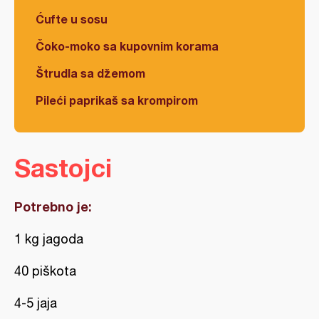
Ćufte u sosu
Čoko-moko sa kupovnim korama
Štrudla sa džemom
Pileći paprikaš sa krompirom
Sastojci
Potrebno je:
1 kg jagoda
40 piškota
4-5 jaja