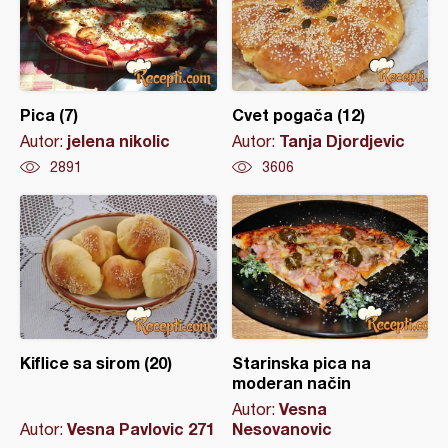
Pica (7)
Cvet pogača (12)
jelena nikolic
Tanja Djordjevic
Autor:
Autor:
2891
3606
Kiflice sa sirom (20)
Starinska pica na
moderan način
Vesna
Autor:
Vesna Pavlovic 271
Nesovanovic
Autor: