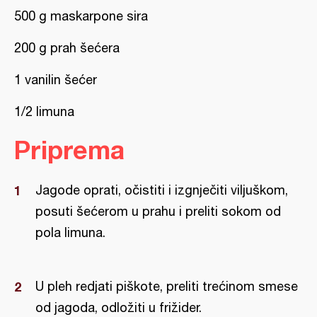
500 g maskarpone sira
200 g prah šećera
1 vanilin šećer
1/2 limuna
Priprema
Jagode oprati, očistiti i izgnječiti viljuškom,
posuti šećerom u prahu i preliti sokom od
pola limuna.
U pleh redjati piškote, preliti trećinom smese
od jagoda, odložiti u frižider.