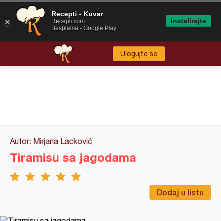
Recepti - Kuvar
Instalirajte
Recepti.com
Besplatna - Google Play
Ulogujte se
Autor: Mirjana Lacković
Tiramisu sa jagodama
Dodaj u listu