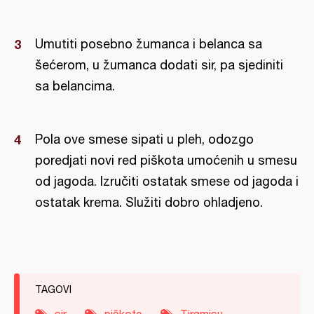
Umutiti posebno žumanca i belanca sa
šećerom, u žumanca dodati sir, pa sjediniti
sa belancima.
Pola ove smese sipati u pleh, odozgo
poredjati novi red piškota umoćenih u smesu
od jagoda. Izručiti ostatak smese od jagoda i
ostatak krema. Služiti dobro ohladjeno.
TAGOVI