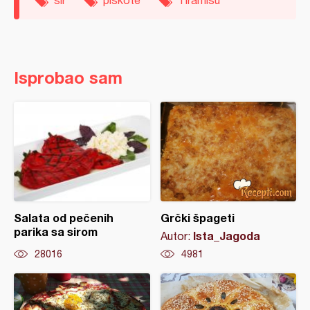
sir
piškote
Tiramisu
Isprobao sam
Salata od pečenih
Grčki špageti
parika sa sirom
Ista_Jagoda
Autor:
28016
4981