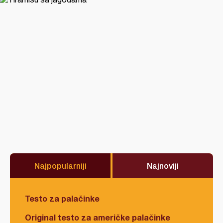
Najpopularniji
Najnoviji
Testo za palačinke
Original testo za američke palačinke