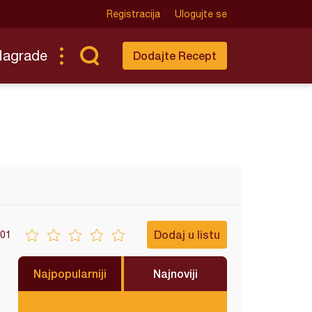
Registracija
Ulogujte se
Nagrade
Dodajte Recept
Dodaj u listu
01
Najpopularniji
Najnoviji