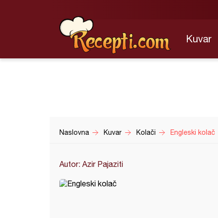
Kuvar
Naslovna
Kuvar
Kolači
Engleski kolač
Autor: Azir Pajaziti