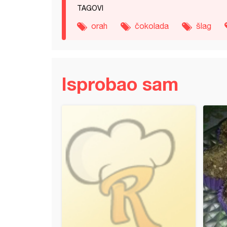
TAGOVI
orah
čokolada
šlag
Isprobao sam
el torta (8)