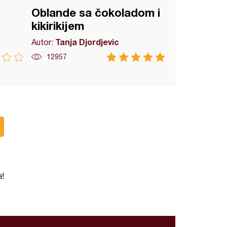
Oblande sa čokoladom i
kikirikijem
Tanja Djordjevic
Autor:
12957
e!