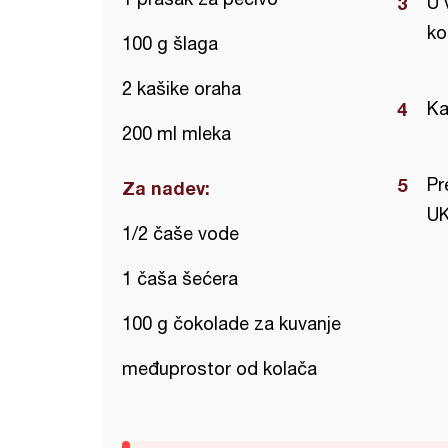
U 
ko
100 g šlaga
2 kašike oraha
Ka
200 ml mleka
Pr
Za nadev:
UK
1/2 čaše vode
1 čaša šećera
100 g čokolade za kuvanje
međuprostor od kolača