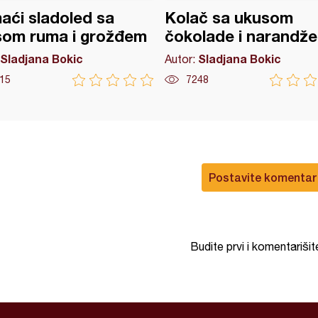
ći sladoled sa
Kolač sa ukusom
som ruma i grožđem
čokolade i narandže
Sladjana Bokic
Sladjana Bokic
Autor:
15
7248
Postavite komentar
Budite prvi i komentarišit