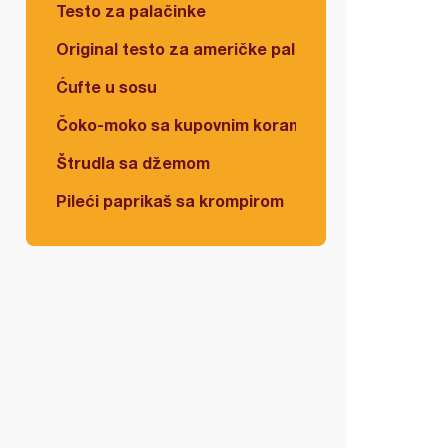
Testo za palačinke
Original testo za američke palačinke
Ćufte u sosu
Čoko-moko sa kupovnim korama
Štrudla sa džemom
Pileći paprikaš sa krompirom