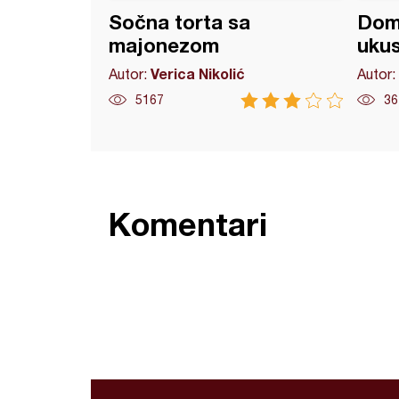
Sočna torta sa
Doma
majonezom
uku
Verica Nikolić
Autor:
Autor:
5167
36
Komentari