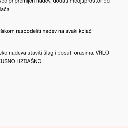
već pripremljen nadev, dodati medjuprostor od
lača.
šikom raspodeliti nadev na svaki kolač.
eko nadeva staviti šlag i posuti orasima. VRLO
USNO I IZDAŠNO.