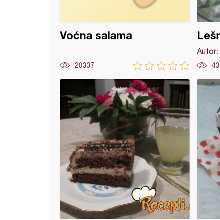
Voćna salama
Lešn
Autor:
20337
43
de sa čokoladom i kikirikijem