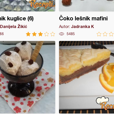
ik kuglice (6)
Čoko lešnik mafini
Danijela Žikić
Jadranka K
Autor:
66
5485