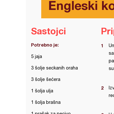
Engleski k
Sastojci
Pr
Potrebno je:
Um
sa
5 jaja
pa
3 šolje seckanih oraha
su
3 šolje šećera
Iz
1 šolja ulja
re
1 šolja brašna
1 prašak za pecivo