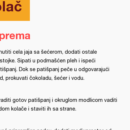
olač
iprema
utiti cela jaja sa šećerom, dodati ostale
stojke. Sipati u podmašćen pleh i ispeći
tišpanj. Dok se patišpanj peče u odgovarajući
d, prokuvati čokoladu, šećer i vodu.
vaditi gotov patišpanj i okruglom modlicom vaditi
dom kolače i staviti ih sa strane.