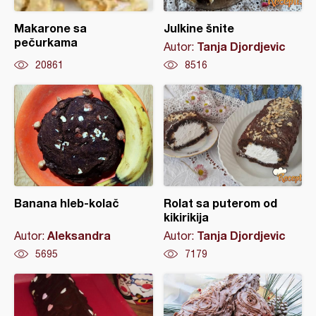
Makarone sa
Julkine šnite
pečurkama
Tanja Djordjevic
Autor:
20861
8516
Banana hleb-kolač
Rolat sa puterom od
kikirikija
Aleksandra
Tanja Djordjevic
Autor:
Autor:
5695
7179