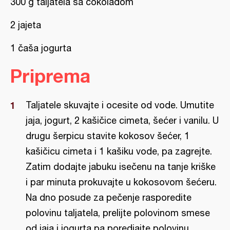
300 g taljatela sa čokoladom
2 jajeta
1 čaša jogurta
Priprema
Taljatele skuvajte i ocesite od vode. Umutite
jaja, jogurt, 2 kašičice cimeta, šećer i vanilu. U
drugu šerpicu stavite kokosov šećer, 1
kašičicu cimeta i 1 kašiku vode, pa zagrejte.
Zatim dodajte jabuku isečenu na tanje kriške
i par minuta prokuvajte u kokosovom šećeru.
Na dno posude za pečenje rasporedite
polovinu taljatela, prelijte polovinom smese
od jaja i jogurta pa poredjajte polovinu