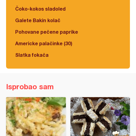
Čoko-kokos sladoled
Galete Bakin kolač
Pohovane pečene paprike
Americke palačinke (30)
Slatka fokača
Isprobao sam