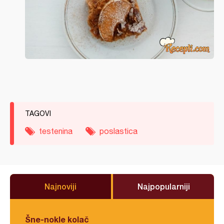
TAGOVI
testenina
poslastica
Najnoviji
Najpopularniji
Šne-nokle kolač