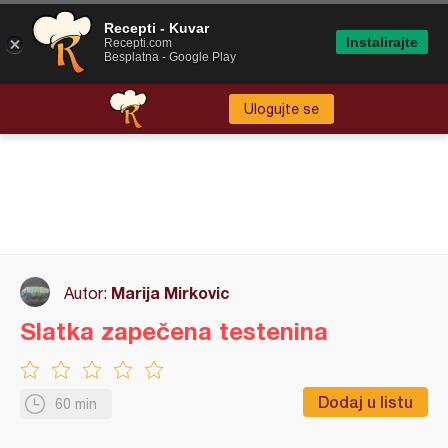
Recepti - Kuvar
Instalirajte
Recepti.com
Besplatna - Google Play
Ulogujte se
Marija Mirkovic
Autor:
Slatka zapečena testenina
Dodaj u listu
60 min