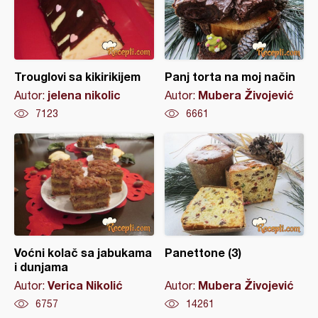
Trouglovi sa kikirikijem
Panj torta na moj način
jelena nikolic
Mubera Živojević
Autor:
Autor:
7123
6661
Voćni kolač sa jabukama
Panettone (3)
i dunjama
Verica Nikolić
Mubera Živojević
Autor:
Autor:
6757
14261