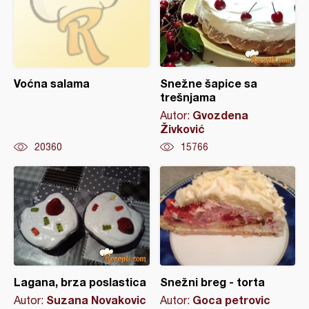
Voćna salama
Snežne šapice sa
trešnjama
Gvozdena
Autor:
Živković
20360
15766
Lagana, brza poslastica
Snežni breg - torta
Suzana Novakovic
Goca petrovic
Autor:
Autor: