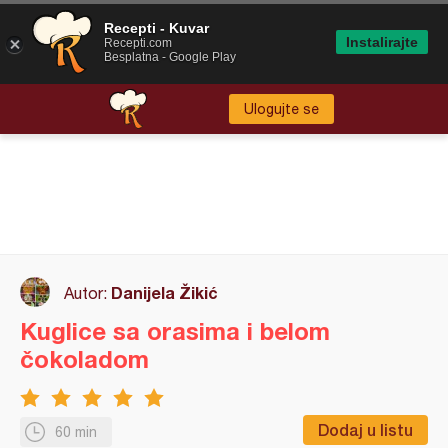
Recepti - Kuvar
Instalirajte
Recepti.com
Besplatna - Google Play
Ulogujte se
Danijela Žikić
Autor:
Kuglice sa orasima i belom
čokoladom
Dodaj u listu
60 min