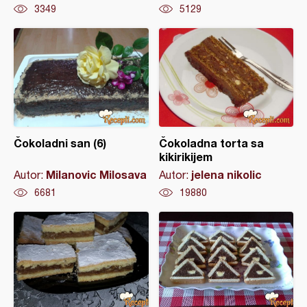
3349
5129
Čokoladni san (6)
Čokoladna torta sa
kikirikijem
Milanovic Milosava
jelena nikolic
Autor:
Autor:
6681
19880