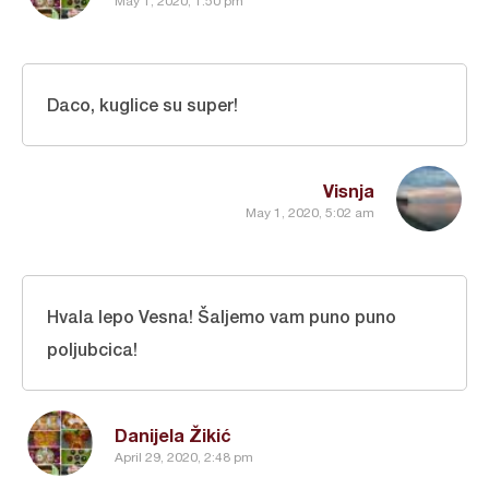
May 1, 2020, 1:50 pm
Daco, kuglice su super!
Visnja
May 1, 2020, 5:02 am
Hvala lepo Vesna! Šaljemo vam puno puno
poljubcica!
Danijela Žikić
April 29, 2020, 2:48 pm