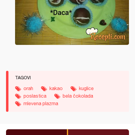
TAGOVI
orah
kakao
kuglice
poslastica
bela čokolada
mlevena plazma