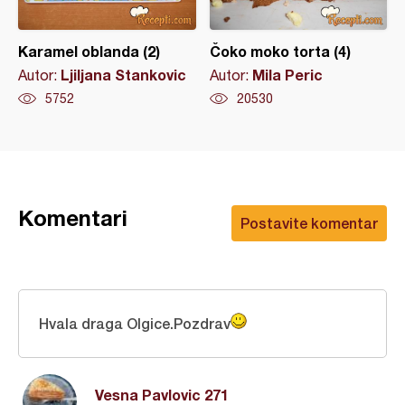
Karamel oblanda (2)
Čoko moko torta (4)
Ljiljana Stankovic
Mila Peric
Autor:
Autor:
5752
20530
Komentari
Postavite komentar
Hvala draga Olgice.Pozdrav
Vesna Pavlovic 271