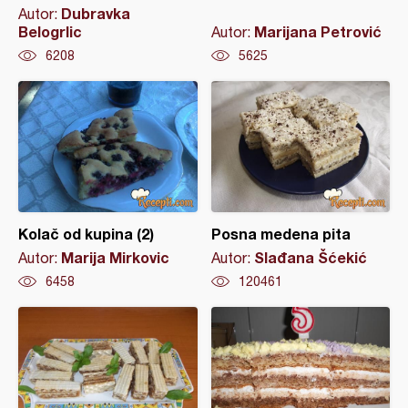
Dubravka
Autor:
Belogrlic
Marijana Petrović
Autor:
6208
5625
Kolač od kupina (2)
Posna medena pita
Marija Mirkovic
Slađana Šćekić
Autor:
Autor:
6458
120461