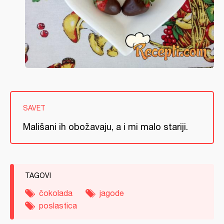
SAVET
Mališani ih obožavaju, a i mi malo stariji.
TAGOVI
čokolada
jagode
poslastica