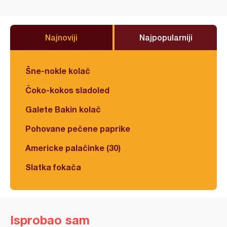
Najnoviji
Najpopularniji
Šne-nokle kolač
Čoko-kokos sladoled
Galete Bakin kolač
Pohovane pečene paprike
Americke palačinke (30)
Slatka fokača
Isprobao sam