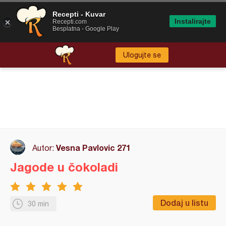
Recepti - Kuvar
Instalirajte
Recepti.com
Besplatna - Google Play
Ulogujte se
Vesna Pavlovic 271
Autor:
Jagode u čokoladi
Dodaj u listu
30 min