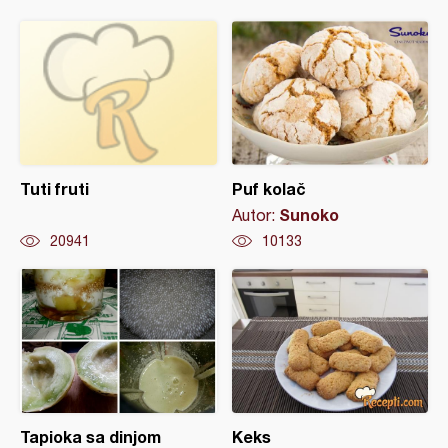
Tuti fruti
Puf kolač
Sunoko
Autor:
20941
10133
Tapioka sa dinjom
Keks