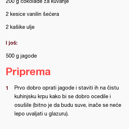
200 g čokolade za kuvanje
2 kesice vanilin šećera
2 kašike ulje
I još:
500 g jagode
Priprema
Prvo dobro oprati jagode i staviti ih na čistu
kuhinjsku krpu kako bi se dobro ocedile i
osušile (bitno je da budu suve, inače se neće
lepo uvaljati u glazuru).