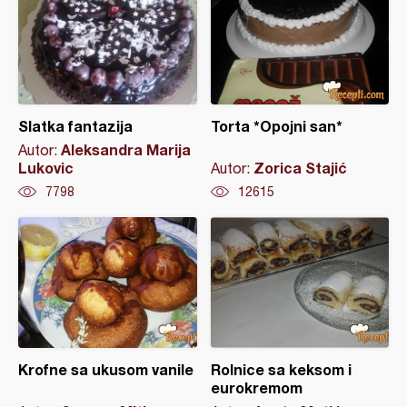
Slatka fantazija
Torta *Opojni san*
Aleksandra Marija
Autor:
Lukovic
Zorica Stajić
Autor:
7798
12615
Krofne sa ukusom vanile
Rolnice sa keksom i
eurokremom