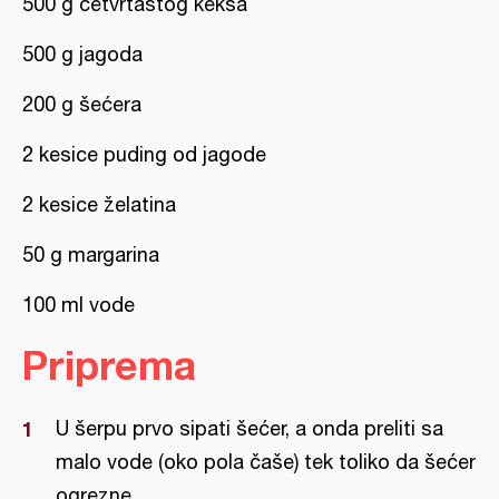
500 g četvrtastog keksa
500 g jagoda
200 g šećera
2 kesice puding od jagode
2 kesice želatina
50 g margarina
100 ml vode
Priprema
U šerpu prvo sipati šećer, a onda preliti sa
malo vode (oko pola čaše) tek toliko da šećer
ogrezne.