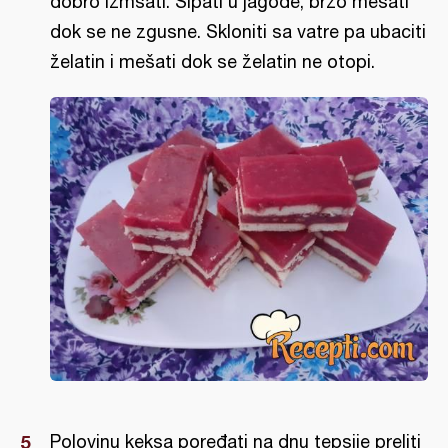
dobro izmšati. Sipati u jagode, brzo mešati
dok se ne zgusne. Skloniti sa vatre pa ubaciti
želatin i mešati dok se želatin ne otopi.
Polovinu keksa poređati na dnu tepsije preliti