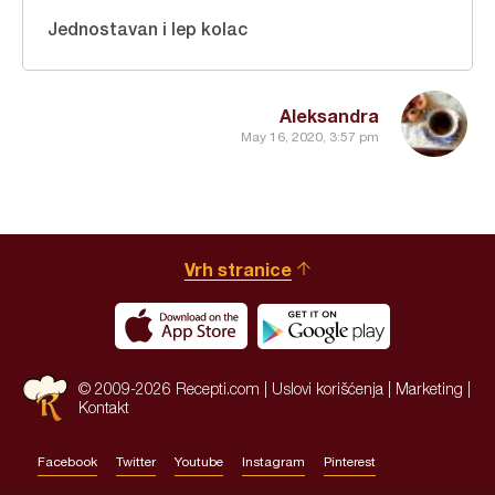
Jednostavan i lep kolac
Aleksandra
May 16, 2020, 3:57 pm
Vrh stranice
© 2009-2026 Recepti.com |
Uslovi korišćenja
|
Marketing
|
Kontakt
Facebook
Twitter
Youtube
Instagram
Pinterest