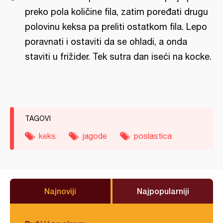
preko pola količine fila, zatim poređati drugu
polovinu keksa pa preliti ostatkom fila. Lepo
poravnati i ostaviti da se ohladi, a onda
staviti u frižider. Tek sutra dan iseći na kocke.
TAGOVI
keks
jagode
poslastica
Najnoviji
Najpopularniji