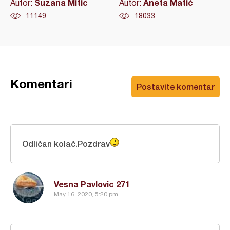
Suzana Mitic
Aneta Matić
Autor:
Autor:
11149
18033
Komentari
Postavite komentar
Odličan kolač.Pozdrav
Vesna Pavlovic 271
May 16, 2020, 5:20 pm