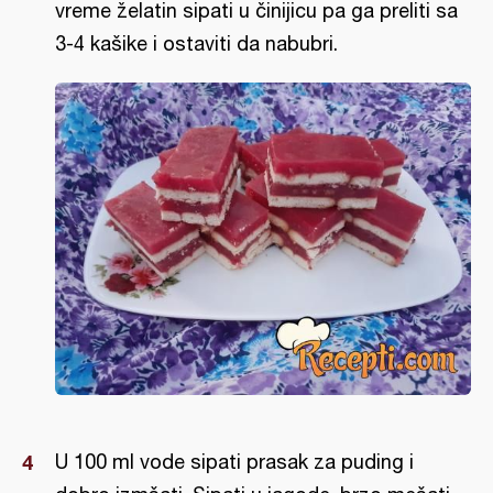
vreme želatin sipati u činijicu pa ga preliti sa
3-4 kašike i ostaviti da nabubri.
U 100 ml vode sipati prasak za puding i