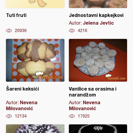
Tuti fruti
Jednostavni kapkejkovi
Jelena Jevtic
Autor:
20936
4216
Šareni keksići
Vanilice sa orasima i
narandžom
Nevena
Nevena
Autor:
Autor:
Milovanović
Milovanović
12134
17925