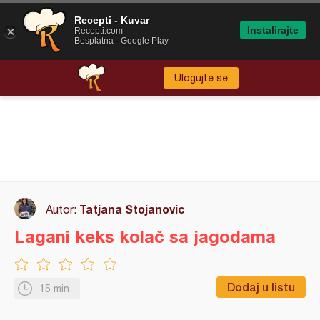
Recepti - Kuvar
Instalirajte
Recepti.com
Besplatna - Google Play
Ulogujte se
Tatjana Stojanovic
Autor:
Lagani keks kolač sa jagodama
Dodaj u listu
15 min