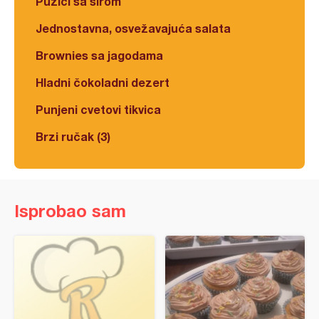
Pužići sa sirom
Jednostavna, osvežavajuća salata
Brownies sa jagodama
Hladni čokoladni dezert
Punjeni cvetovi tikvica
Brzi ručak (3)
Isprobao sam