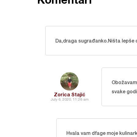
Da,draga sugrađanko.Ništa lepše
Obožavam 
svake godin
Zorica Stajić
July 6, 2020, 11:28 am
Hvala vam dfage moje kulinar