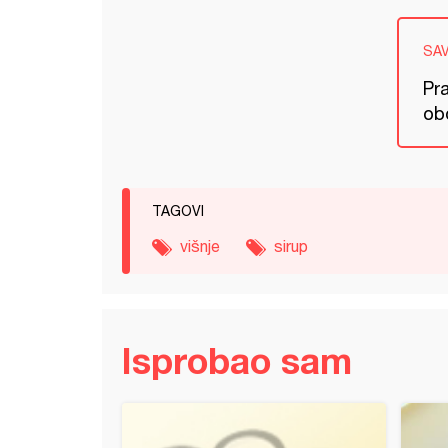
SA
Pr
ob
TAGOVI
višnje
sirup
Isprobao sam
od višanja (4)