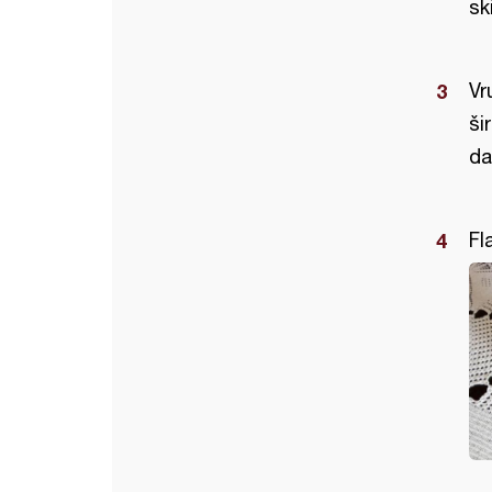
sk
Vr
ši
da
Fl