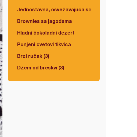
Jednostavna, osvežavajuća salata
Brownies sa jagodama
Hladni čokoladni dezert
Punjeni cvetovi tikvica
Brzi ručak (3)
Džem od breskvi (3)