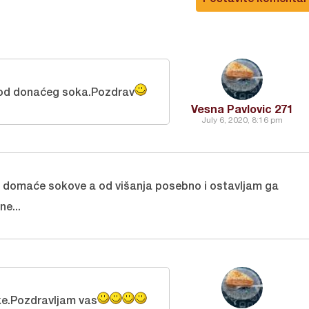
 od donaćeg soka.Pozdrav
Vesna Pavlovic 271
July 6, 2020, 8:16 pm
domaće sokove a od višanja posebno i ostavljam ga
e...
ke.Pozdravljam vas