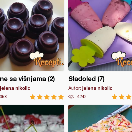
ine sa višnjama (2)
Sladoled (7)
jelena nikolic
jelena nikolic
Autor:
358
4242