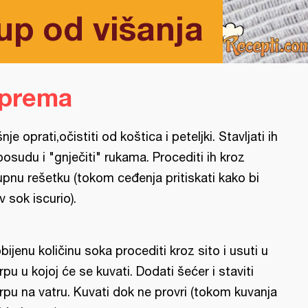
up od višanja
iprema
šnje oprati,očistiti od koštica i peteljki. Stavljati ih
posudu i "gnječiti" rukama. Procediti ih kroz
upnu rešetku (tokom ceđenja pritiskati kako bi
v sok iscurio).
bijenu količinu soka procediti kroz sito i usuti u
rpu u kojoj će se kuvati. Dodati šećer i staviti
rpu na vatru. Kuvati dok ne provri (tokom kuvanja