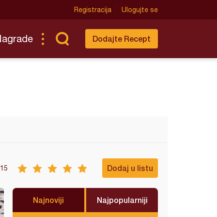
Registracija
Ulogujte se
Nagrade
Dodajte Recept
Dodaj u listu
15
Najnoviji
Najpopularniji