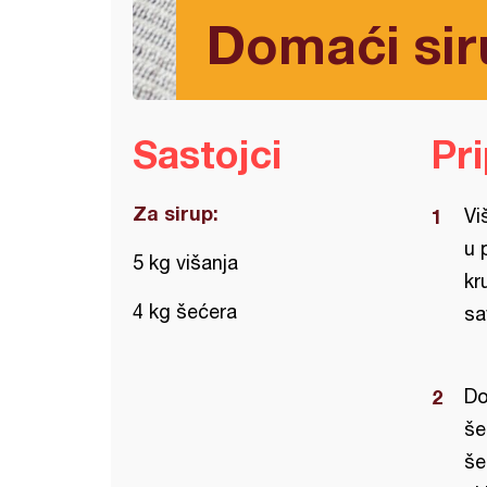
Domaći sir
Sastojci
Pr
Za sirup:
Vi
u 
5 kg višanja
kr
4 kg šećera
sa
Do
še
še