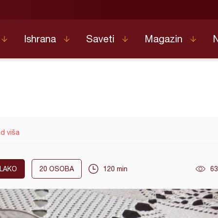
Ishrana
Saveti
Magazin
d viša
LAKO
20
OSOBA
120 min
63