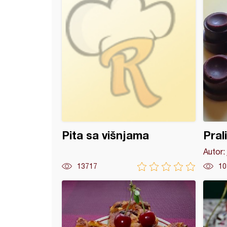
Pita sa višnjama
Pral
Autor:
13717
10
adna kremasta torta sa višnjama