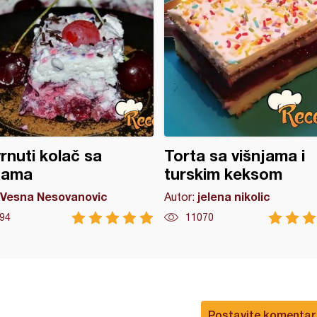
rnuti kolač sa
Torta sa višnjama i
jama
turskim keksom
Vesna Nesovanovic
jelena nikolic
Autor:
94
11070
Postavite komentar