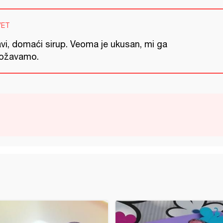
VET
avi, domaći sirup. Veoma je ukusan, mi ga
ožavamo.