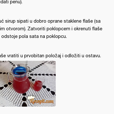
idati penu).
uć sirup sipati u dobro oprane staklene flaše (sa
rim otvorom). Zatvoriti poklopcem i okrenuti flaše
 odstoje pola sata na poklopcu.
aše vratiti u prvobitan položaj i odložiti u ostavu.