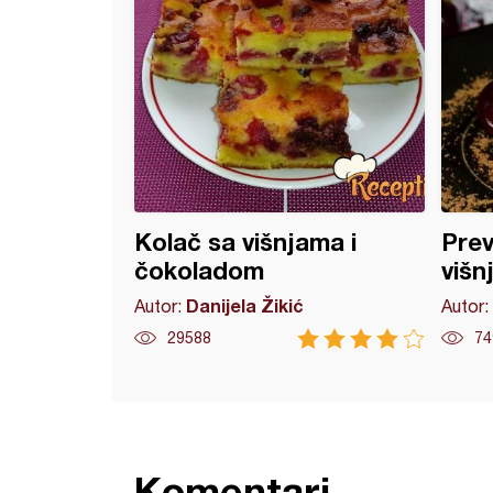
Kolač sa višnjama i
Prev
čokoladom
višn
Danijela Žikić
Autor:
Autor:
29588
74
Komentari