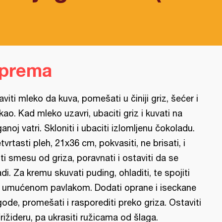
iprema
aviti mleko da kuva, pomešati u činiji griz, šećer i
kao. Kad mleko uzavri, ubaciti griz i kuvati na
ganoj vatri. Skloniti i ubaciti izlomljenu čokoladu.
tvrtasti pleh, 21x36 cm, pokvasiti, ne brisati, i
liti smesu od griza, poravnati i ostaviti da se
adi. Za kremu skuvati puding, ohladiti, te spojiti
 umućenom pavlakom. Dodati oprane i iseckane
gode, promešati i rasporediti preko griza. Ostaviti
frižideru, pa ukrasiti ružicama od šlaga.