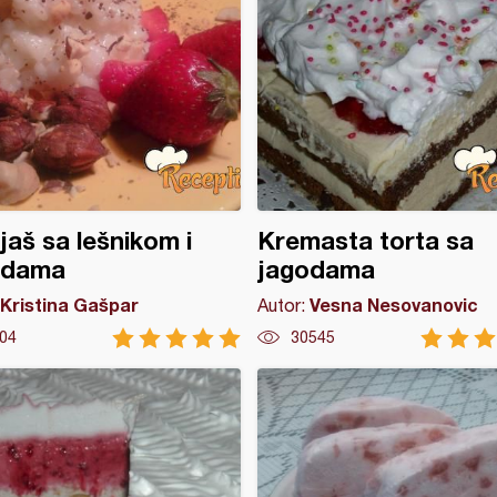
ijaš sa lešnikom i
Kremasta torta sa
odama
jagodama
Kristina Gašpar
Vesna Nesovanovic
Autor:
04
30545