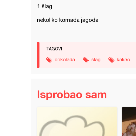
1 šlag
nekoliko komada jagoda
TAGOVI
čokolada
šlag
kakao
Isprobao sam
-kafeni kolač