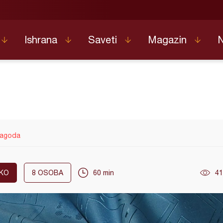
Ishrana
Saveti
Magazin
jagoda
KO
8
OSOBA
60 min
41