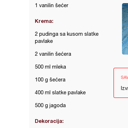
1 vanilin šećer
Krema:
2 pudinga sa kusom slatke
pavlake
2 vanilin šećera
500 ml mleka
SA
100 g šećera
Izv
400 ml slatke pavlake
500 g jagoda
Dekoracija: