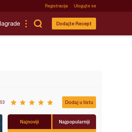
Registracija
Ulogujte se
Nagrade
Dodajte Recept
Dodaj u listu
53
Najnoviji
Najpopularniji