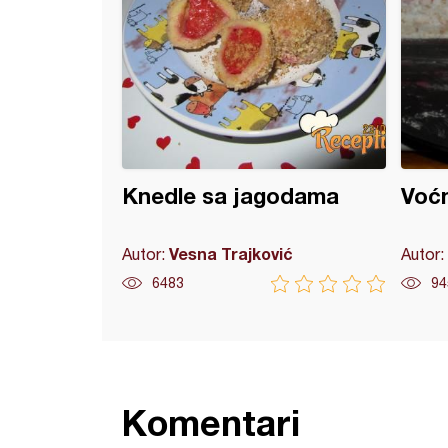
Knedle sa jagodama
Voćn
Vesna Trajković
Autor:
Autor:
6483
94
Komentari