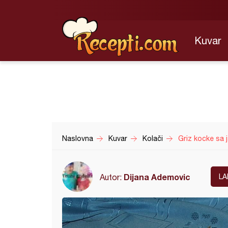
Kuvar
Naslovna
Kuvar
Kolači
Griz kocke sa 
Dijana Ademovic
Autor:
LA