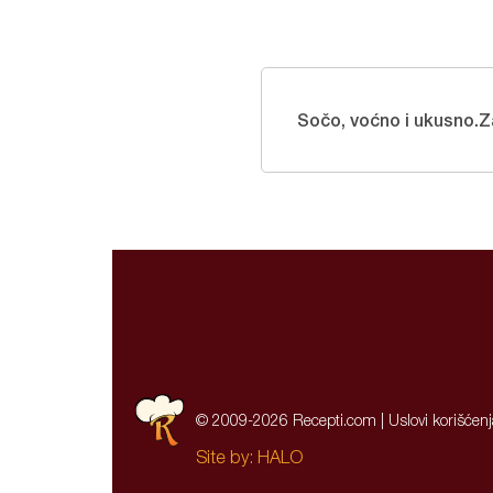
Sočo, voćno i ukusno.Za
© 2009-2026 Recepti.com |
Uslovi korišćen
Site by:
HALO