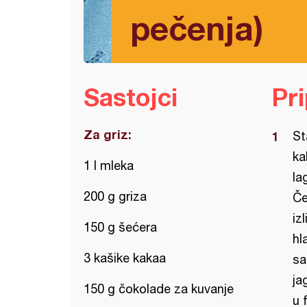
pečenja)
Sastojci
Pr
Za griz:
St
ka
1 l mleka
la
200 g griza
Če
iz
150 g šećera
hl
3 kašike kakaa
sa
ja
150 g čokolade za kuvanje
u 