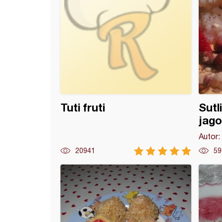
Tuti fruti
Sutl
jag
Autor:
20941
59
torta sa jagodama