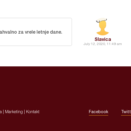
hvalno za vrele letnje dane.
Slavica
July 12, 2020, 11:49 am
ja
|
Marketing
|
Kontakt
Facebook
Twitt