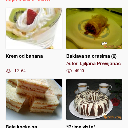
Krem od banana
Baklava sa orasima (2)
Ljiljana Previjanac
Autor:
12164
4990
Bele kocke sa
*Prima vista*