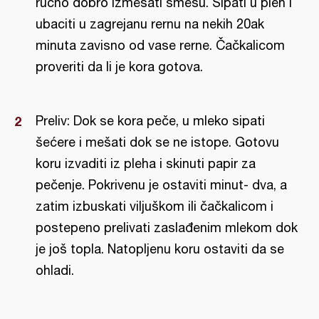
rucno dobro izmesati smesu. Sipati u pleh i
ubaciti u zagrejanu rernu na nekih 20ak
minuta zavisno od vase rerne. Čačkalicom
proveriti da li je kora gotova.
Preliv: Dok se kora peče, u mleko sipati
šećere i mešati dok se ne istope. Gotovu
koru izvaditi iz pleha i skinuti papir za
pečenje. Pokrivenu je ostaviti minut- dva, a
zatim izbuskati viljuškom ili čačkalicom i
postepeno prelivati zaslađenim mlekom dok
je još topla. Natopljenu koru ostaviti da se
ohladi.