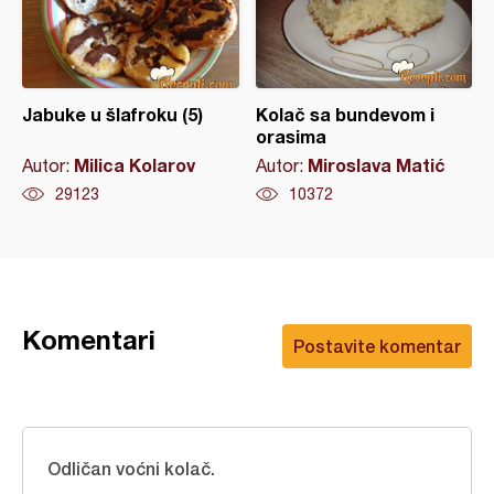
Jabuke u šlafroku (5)
Kolač sa bundevom i
orasima
Milica Kolarov
Miroslava Matić
Autor:
Autor:
29123
10372
Komentari
Postavite komentar
Odličan voćni kolač.