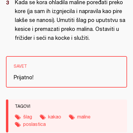
Kada se kora ohladila maline poređati preko
kore (ja sam ih izgnjecila i napravila kao pire
lakše se nanosi). Umutiti šlag po uputstvu sa
kesice i premazati preko malina. Ostaviti u
frižider i seći na kocke i služiti.
SAVET
Prijatno!
TAGOVI
šlag
kakao
maline
poslastica