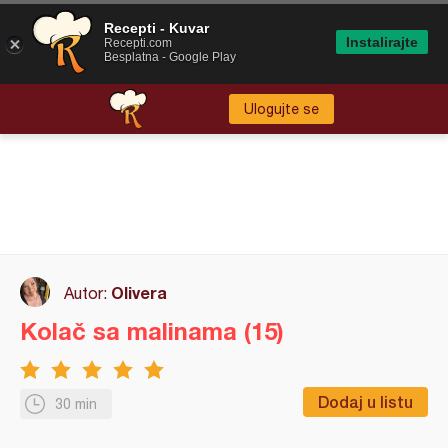
Recepti - Kuvar
Instalirajte
Recepti.com
Besplatna - Google Play
Ulogujte se
Olivera
Autor:
Kolač sa malinama (15)
Dodaj u listu
30 min