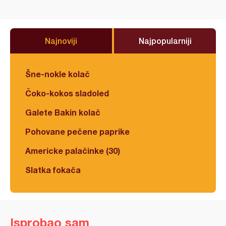
Najnoviji
Najpopularniji
Šne-nokle kolač
Čoko-kokos sladoled
Galete Bakin kolač
Pohovane pečene paprike
Americke palačinke (30)
Slatka fokača
Isprobao sam