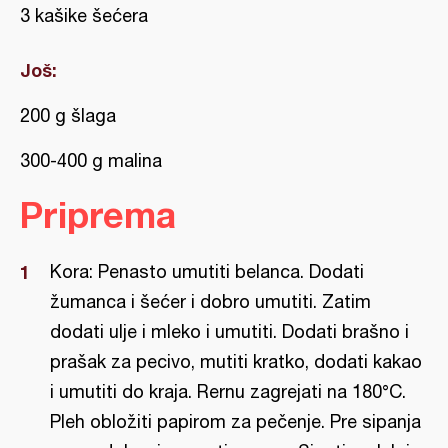
3 kašike šećera
Još:
200 g šlaga
300-400 g malina
Priprema
Kora: Penasto umutiti belanca. Dodati
žumanca i šećer i dobro umutiti. Zatim
dodati ulje i mleko i umutiti. Dodati brašno i
prašak za pecivo, mutiti kratko, dodati kakao
i umutiti do kraja. Rernu zagrejati na 180°C.
Pleh obložiti papirom za pečenje. Pre sipanja