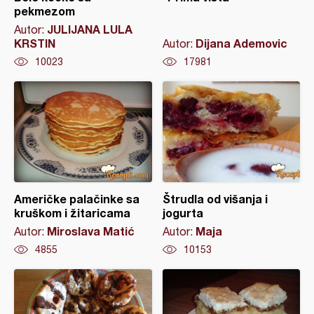
pekmezom
JULIJANA LULA
Autor:
KRSTIN
Dijana Ademovic
Autor:
10023
17981
Američke palačinke sa
Štrudla od višanja i
kruškom i žitaricama
jogurta
Miroslava Matić
Maja
Autor:
Autor:
4855
10153