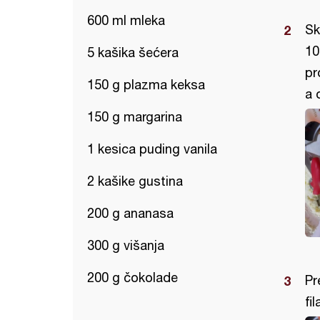
600 ml mleka
Sk
10
5 kašika šećera
pr
150 g plazma keksa
a 
150 g margarina
1 kesica puding vanila
2 kašike gustina
200 g ananasa
300 g višanja
200 g čokolade
Pr
fi