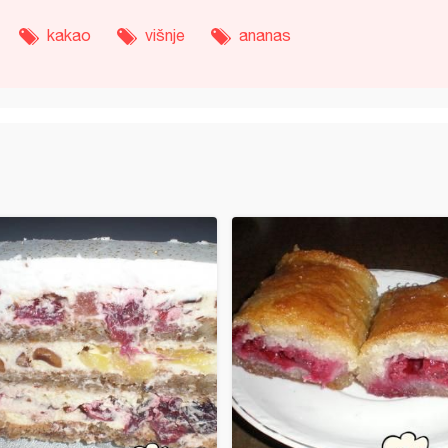
kakao
višnje
ananas