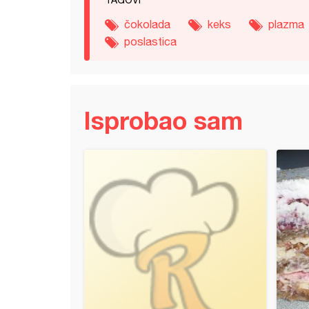
TAGOVI
čokolada
keks
plazma
poslastica
Isprobao sam
ella