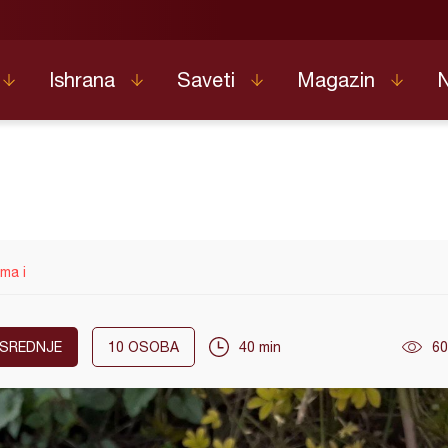
Ishrana
Saveti
Magazin
ma i
SREDNJE
10
OSOBA
40 min
60