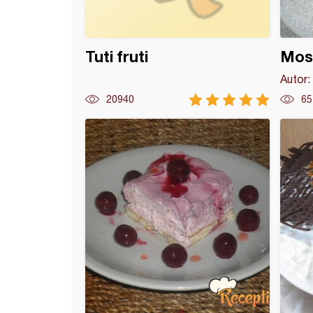
Tuti fruti
Mosk
Autor:
20940
65
i kolač sa višnjama