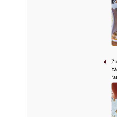
Za
za
ra