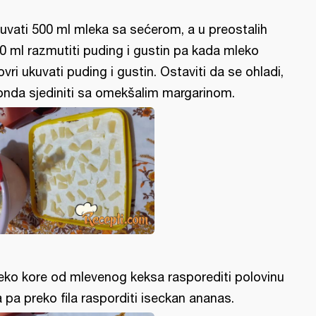
uvati 500 ml mleka sa sećerom, a u preostalih
0 ml razmutiti puding i gustin pa kada mleko
ovri ukuvati puding i gustin. Ostaviti da se ohladi,
onda sjediniti sa omekšalim margarinom.
eko kore od mlevenog keksa rasporediti polovinu
la pa preko fila rasporditi iseckan ananas.