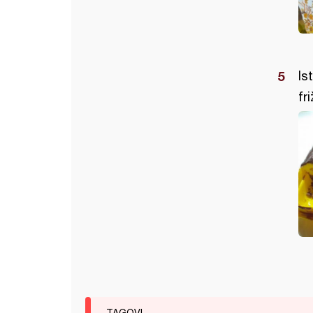
Is
fr