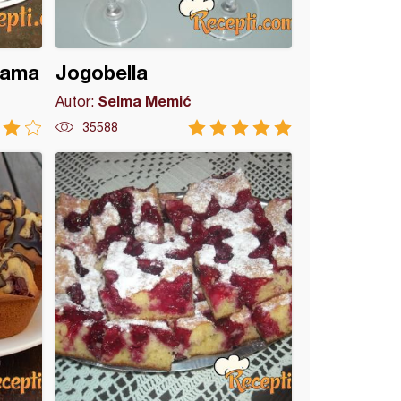
njama
Jogobella
Selma Memić
Autor:
35588