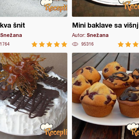
va šnit
Mini baklave sa viš
Snežana
Snežana
Autor:
1764
95316