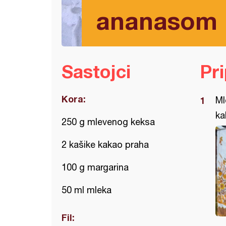
ananasom
Sastojci
Pr
Kora:
Ml
ka
250 g mlevenog keksa
2 kašike kakao praha
100 g margarina
50 ml mleka
Fil: