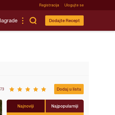
Registracija
Ulogujte se
Nagrade
Dodajte Recept
Dodaj u listu
73
Najnoviji
Najpopularniji