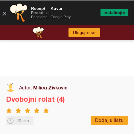
Recepti - Kuvar
Instalirajte
Recepti.com
Besplatna - Google Play
Ulogujte se
Milica Zivkovic
Autor:
Dvobojni rolat (4)
Dodaj u listu
20 min