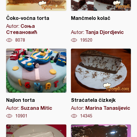
Čoko-voćna torta
Mančmelo kolač
Соња
Autor:
Стевановић
Tanja Djordjevic
Autor:
8078
19520
Najlon torta
Straćatela čizkejk
Suzana Mitic
Marina Tanasijevic
Autor:
Autor:
10901
14345