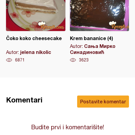
Čoko koko cheesecake
Krem bananice (4)
Сања Мирко
Autor:
jelena nikolic
Синадиновић
Autor:
6871
3623
Komentari
Postavite komentar
Budite prvi i komentarišite!