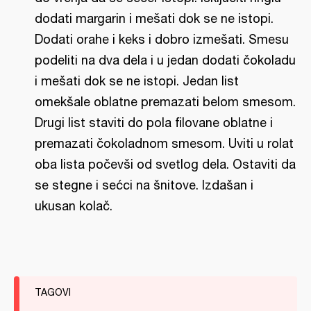
dodati margarin i mešati dok se ne istopi.
Dodati orahe i keks i dobro izmešati. Smesu
podeliti na dva dela i u jedan dodati čokoladu
i mešati dok se ne istopi. Jedan list
omekšale oblatne premazati belom smesom.
Drugi list staviti do pola filovane oblatne i
premazati čokoladnom smesom. Uviti u rolat
oba lista počevši od svetlog dela. Ostaviti da
se stegne i sećci na šnitove. Izdašan i
ukusan kolač.
TAGOVI