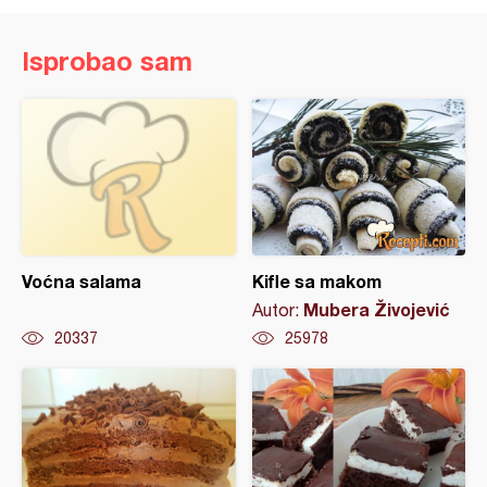
Isprobao sam
Voćna salama
Kifle sa makom
Mubera Živojević
Autor:
20337
25978