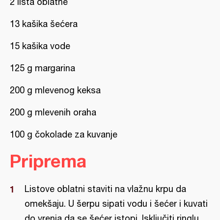
2 lista oblatne
13 kašika šećera
15 kašika vode
125 g margarina
200 g mlevenog keksa
200 g mlevenih oraha
100 g čokolade za kuvanje
Priprema
Listove oblatni staviti na vlažnu krpu da
omekšaju. U šerpu sipati vodu i šećer i kuvati
do vrenja da se šećer istopi. Isključiti ringlu