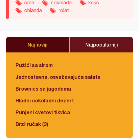
orah
čokolada
keks
oblanda
rolat
Najnoviji
Najpopularniji
Pužići sa sirom
Jednostavna, osvežavajuća salata
Brownies sa jagodama
Hladni čokoladni dezert
Punjeni cvetovi tikvica
Brzi ručak (3)