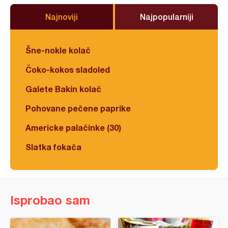
Najnoviji
Najpopularniji
Šne-nokle kolač
Čoko-kokos sladoled
Galete Bakin kolač
Pohovane pečene paprike
Americke palačinke (30)
Slatka fokača
Isprobao sam