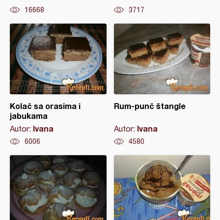
16668
3717
Kolač sa orasima i
Rum-punč štangle
jabukama
Ivana
Ivana
Autor:
Autor:
6006
4580