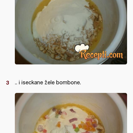
.. i iseckane žele bombone.