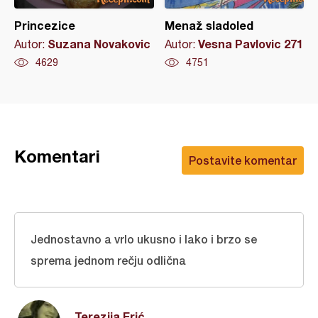
Princezice
Menaž sladoled
Suzana Novakovic
Vesna Pavlovic 271
Autor:
Autor:
4629
4751
Komentari
Postavite komentar
Jednostavno a vrlo ukusno i lako i brzo se
sprema jednom rečju odlična
Terezija Erić