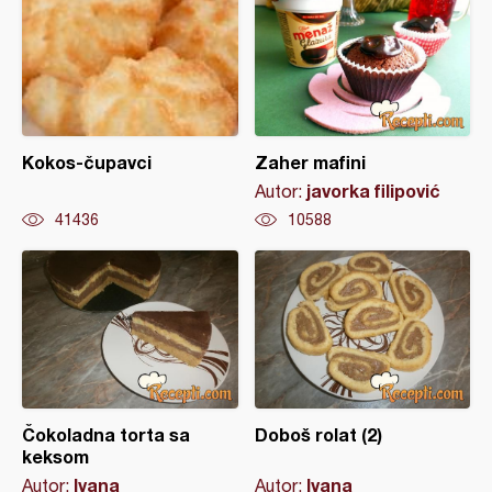
Kokos-čupavci
Zaher mafini
javorka filipović
Autor:
41436
10588
Čokoladna torta sa
Doboš rolat (2)
keksom
Ivana
Ivana
Autor:
Autor: