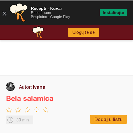
Recepti - Kuvar
Instalirajte
Recepti.com
Besplatna - Google Play
Ulogujte se
Ivana
Autor:
Bela salamica
Dodaj u listu
30 min