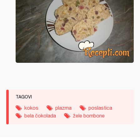
TAGOVI
kokos
plazma
poslastica
bela čokolada
žele bombone