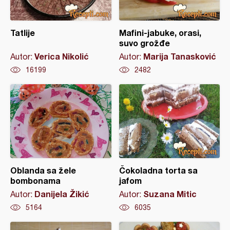
Tatlije
Mafini-jabuke, orasi,
suvo grožđe
Verica Nikolić
Marija Tanasković
Autor:
Autor:
16199
2482
Oblanda sa žele
Čokoladna torta sa
bombonama
jafom
Danijela Žikić
Suzana Mitic
Autor:
Autor:
5164
6035