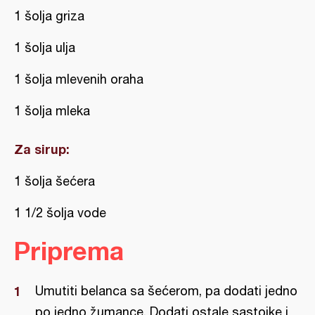
1 šolja griza
1 šolja ulja
1 šolja mlevenih oraha
1 šolja mleka
Za sirup:
1 šolja šećera
1 1/2 šolja vode
Priprema
Umutiti belanca sa šećerom, pa dodati jedno
po jedno žumance. Dodati ostale sastojke i