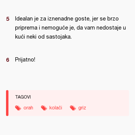
Idealan je za iznenadne goste, jer se brzo
priprema i nemoguće je, da vam nedostaje u
kući neki od sastojaka.
Prijatno!
TAGOVI
orah
kolači
griz