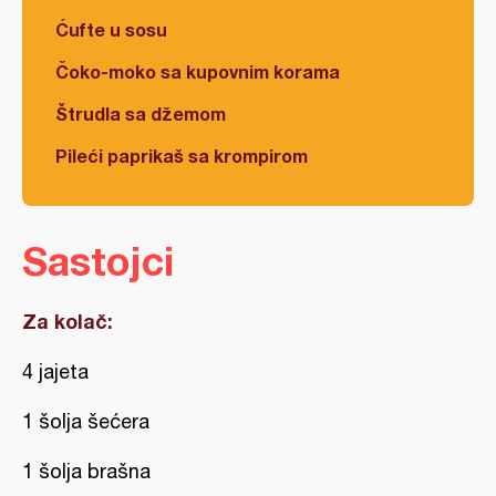
Ćufte u sosu
Čoko-moko sa kupovnim korama
Štrudla sa džemom
Pileći paprikaš sa krompirom
Sastojci
Za kolač:
4 jajeta
1 šolja šećera
1 šolja brašna