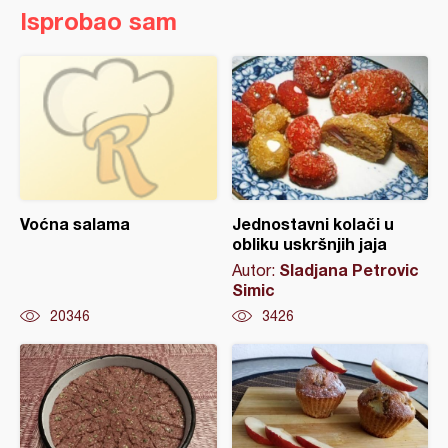
Isprobao sam
Voćna salama
Jednostavni kolači u
obliku uskršnjih jaja
Sladjana Petrovic
Autor:
Simic
20346
3426