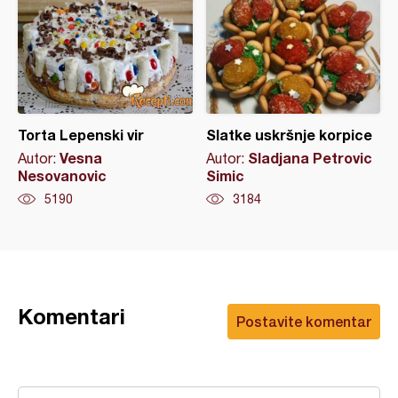
Torta Lepenski vir
Slatke uskršnje korpice
Vesna
Sladjana Petrovic
Autor:
Autor:
Nesovanovic
Simic
5190
3184
Komentari
Postavite komentar