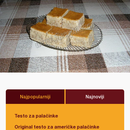
Najpopularniji
Najnoviji
Testo za palačinke
Original testo za američke palačinke