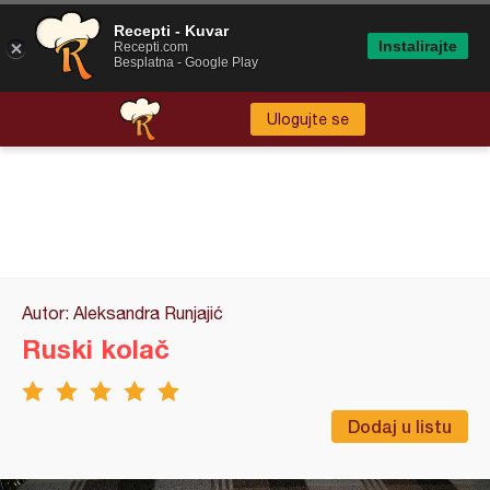
Recepti - Kuvar
Instalirajte
Recepti.com
Besplatna - Google Play
Ulogujte se
Autor: Aleksandra Runjajić
Ruski kolač
Dodaj u listu