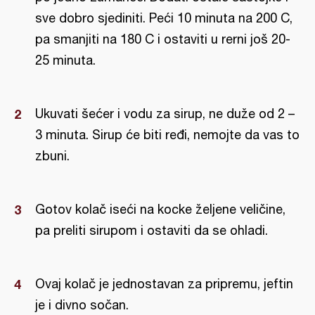
sve dobro sjediniti. Peći 10 minuta na 200 C,
pa smanjiti na 180 C i ostaviti u rerni još 20-
25 minuta.
Ukuvati šećer i vodu za sirup, ne duže od 2 –
3 minuta. Sirup će biti ređi, nemojte da vas to
zbuni.
Gotov kolač iseći na kocke željene veličine,
pa preliti sirupom i ostaviti da se ohladi.
Ovaj kolač je jednostavan za pripremu, jeftin
je i divno sočan.