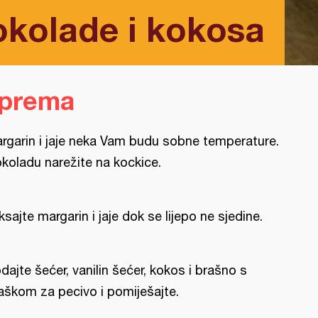
okolade i kokosa
iprema
rgarin i jaje neka Vam budu sobne temperature.
koladu narežite na kockice.
ksajte margarin i jaje dok se lijepo ne sjedine.
dajte šećer, vanilin šećer, kokos i brašno s
aškom za pecivo i pomiješajte.