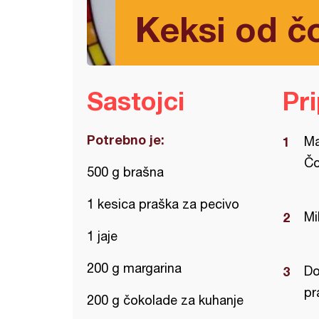
Keksi od č
Sastojci
Pr
Potrebno je:
Ma
Čo
500 g brašna
1 kesica praška za pecivo
Mi
1 jaje
200 g margarina
Do
pr
200 g čokolade za kuhanje