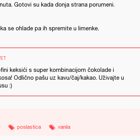
nuta. Gotovi su kada donja strana porumeni.
ka se ohlade pa ih spremite u limenke.
VET
fini keksići s super kombinacijom čokolade i
kosa! Odlično pašu uz kavu/čaj/kakao. Uživajte u
su :)
i
poslastica
vanila