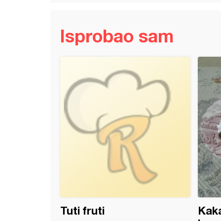
Isprobao sam
sta lešnik torta
Tuti fruti
Kaka