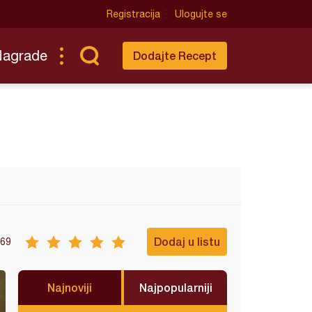
Registracija
Ulogujte se
Nagrade
Dodajte Recept
Dodaj u listu
69
Najnoviji
Najpopularniji