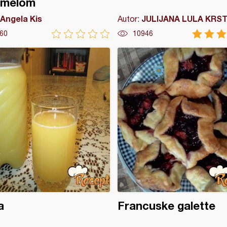
amelom
Angela Kis
JULIJANA LULA KRST
Autor:
60
10946
a
Francuske galette