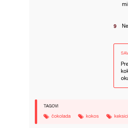
mi
Ne
SA
Pre
ko
oku
TAGOVI
čokolada
kokos
keksic