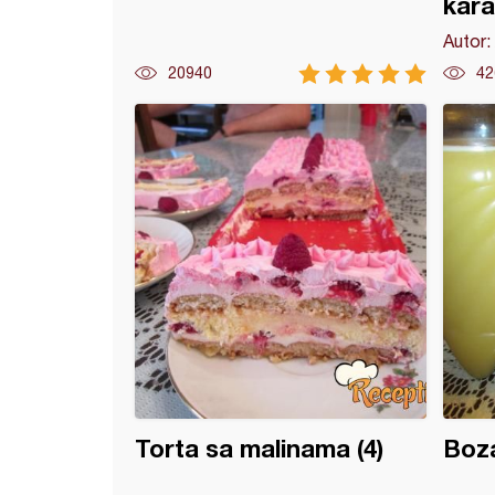
kar
Autor:
20940
42
nice sa džemom
Torta sa malinama (4)
Boz