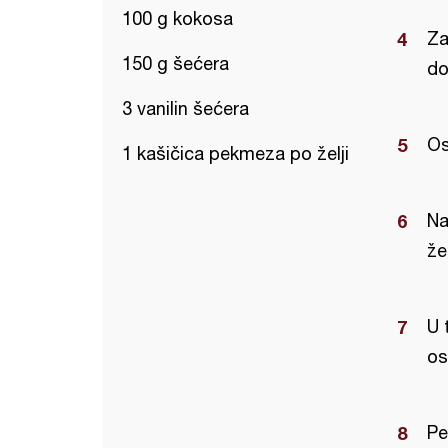
100 g kokosa
Za
150 g šećera
do
3 vanilin šećera
Os
1 kašičica pekmeza po želji
Na
že
U 
os
Pe