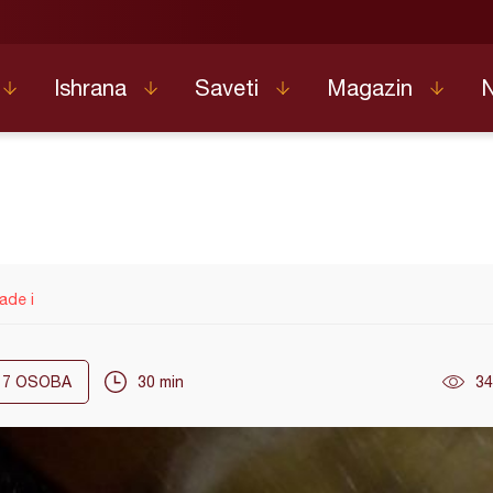
Ishrana
Saveti
Magazin
ade i
7
OSOBA
30 min
34