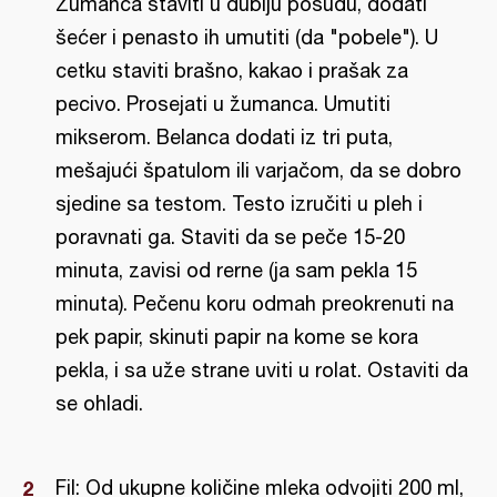
Žumanca staviti u dublju posudu, dodati
šećer i penasto ih umutiti (da "pobele"). U
cetku staviti brašno, kakao i prašak za
pecivo. Prosejati u žumanca. Umutiti
mikserom. Belanca dodati iz tri puta,
mešajući špatulom ili varjačom, da se dobro
sjedine sa testom. Testo izručiti u pleh i
poravnati ga. Staviti da se peče 15-20
minuta, zavisi od rerne (ja sam pekla 15
minuta). Pečenu koru odmah preokrenuti na
pek papir, skinuti papir na kome se kora
pekla, i sa uže strane uviti u rolat. Ostaviti da
se ohladi.
Fil: Od ukupne količine mleka odvojiti 200 ml,