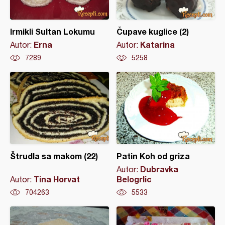
Irmikli Sultan Lokumu
Čupave kuglice (2)
Erna
Katarina
Autor:
Autor:
7289
5258
Štrudla sa makom (22)
Patin Koh od griza
Dubravka
Autor:
Tina Horvat
Belogrlic
Autor:
704263
5533