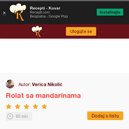
Recepti - Kuvar
Instalirajte
Recepti.com
Besplatna - Google Play
Ulogujte se
Verica Nikolić
Autor:
Rolat sa mandarinama
Dodaj u listu
80 min