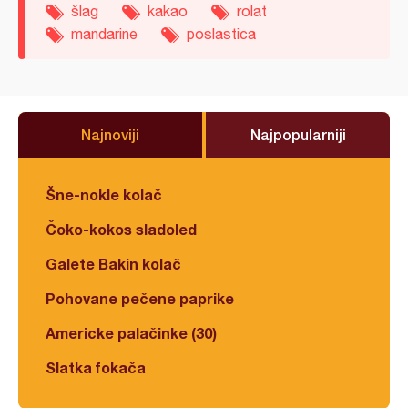
šlag
kakao
rolat
mandarine
poslastica
Najnoviji
Najpopularniji
Šne-nokle kolač
Čoko-kokos sladoled
Galete Bakin kolač
Pohovane pečene paprike
Americke palačinke (30)
Slatka fokača