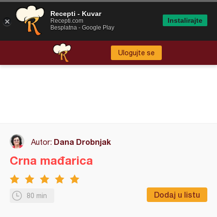
Recepti - Kuvar
Instalirajte
Recepti.com
Besplatna - Google Play
Ulogujte se
Dana Drobnjak
Autor:
Crna mađarica
Dodaj u listu
80 min