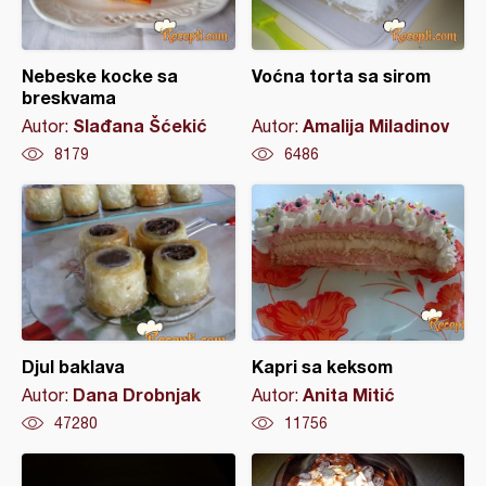
Nebeske kocke sa
Voćna torta sa sirom
breskvama
Slađana Šćekić
Amalija Miladinov
Autor:
Autor:
8179
6486
Djul baklava
Kapri sa keksom
Dana Drobnjak
Anita Mitić
Autor:
Autor:
47280
11756