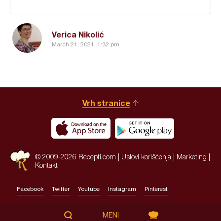
Verica Nikolić
March 21, 2021, 1:32 pm
Vrh stranice
© 2009-2026 Recepti.com |
Uslovi korišćenja
|
Marketing
|
Kontakt
Facebook
Twitter
Youtube
Instagram
Pinterest
Site by:
HALO