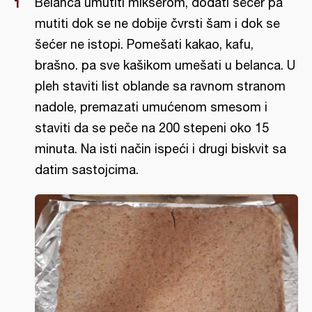
Belanca umutiti mikserom, dodati šećer pa
mutiti dok se ne dobije čvrsti šam i dok se
šećer ne istopi. Pomešati kakao, kafu,
brašno. pa sve kašikom umešati u belanca. U
pleh staviti list oblande sa ravnom stranom
nadole, premazati umućenom smesom i
staviti da se peče na 200 stepeni oko 15
minuta. Na isti način ispeći i drugi biskvit sa
datim sastojcima.