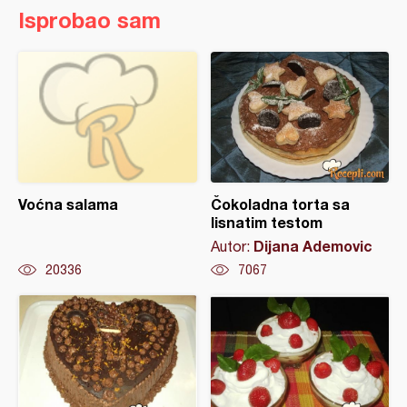
Isprobao sam
Voćna salama
Čokoladna torta sa
lisnatim testom
Dijana Ademovic
Autor:
20336
7067