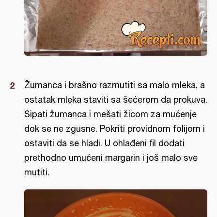
Žumanca i brašno razmutiti sa malo mleka, a
ostatak mleka staviti sa šećerom da prokuva.
Sipati žumanca i mešati žicom za mućenje
dok se ne zgusne. Pokriti providnom folijom i
ostaviti da se hladi. U ohlađeni fil dodati
prethodno umućeni margarin i još malo sve
mutiti.