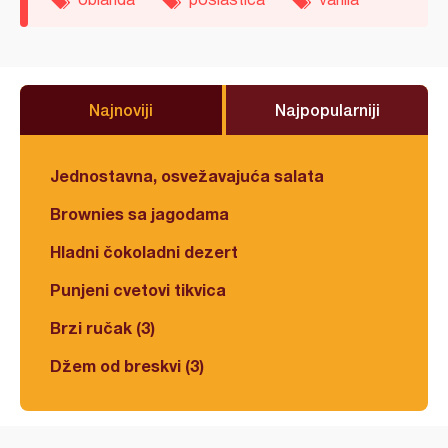
Najnoviji
Najpopularniji
Jednostavna, osvežavajuća salata
Brownies sa jagodama
Hladni čokoladni dezert
Punjeni cvetovi tikvica
Brzi ručak (3)
Džem od breskvi (3)