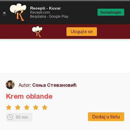
Recepti - Kuvar
Instalirajte
Recepti.com
Besplatna - Google Play
Ulogujte se
Соња Стевановић
Autor:
Krem oblande
Dodaj u listu
60 min