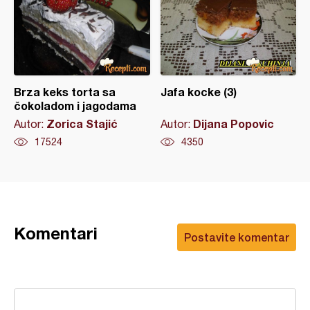
Brza keks torta sa
Jafa kocke (3)
čokoladom i jagodama
Zorica Stajić
Dijana Popovic
Autor:
Autor:
17524
4350
Komentari
Postavite komentar