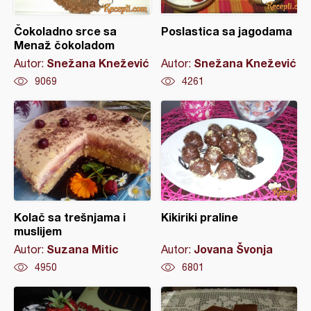
Čokoladno srce sa
Poslastica sa jagodama
Menaž čokoladom
Snežana Knežević
Snežana Knežević
Autor:
Autor:
9069
4261
Kolač sa trešnjama i
Kikiriki praline
muslijem
Suzana Mitic
Jovana Švonja
Autor:
Autor:
4950
6801