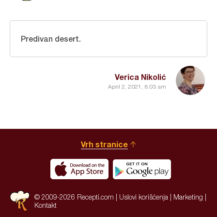
Predivan desert.
Verica Nikolić
April 2, 2021, 8:03 am
Vrh stranice
© 2009-2026 Recepti.com |
Uslovi korišćenja
|
Marketing
|
Kontakt