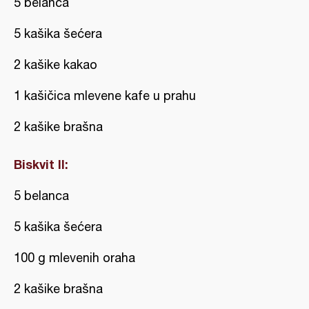
5 belanca
5 kašika šećera
2 kašike kakao
1 kašičica mlevene kafe u prahu
2 kašike brašna
Biskvit II:
5 belanca
5 kašika šećera
100 g mlevenih oraha
2 kašike brašna