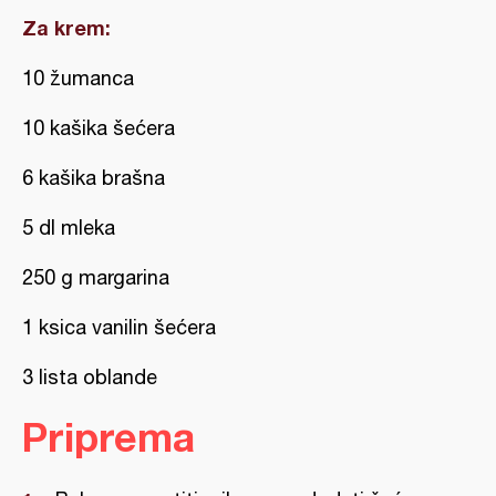
Za krem:
10 žumanca
10 kašika šećera
6 kašika brašna
5 dl mleka
250 g margarina
1 ksica vanilin šećera
3 lista oblande
Priprema