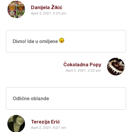
Danijela Žikić
April 3, 2021, 5:23 am
Divno! Ide u omiljene
Čokoladna Popy
April 2, 2021, 2:22 pm
Odlične oblande
Terezija Erić
April 2, 2021, 8:27 am