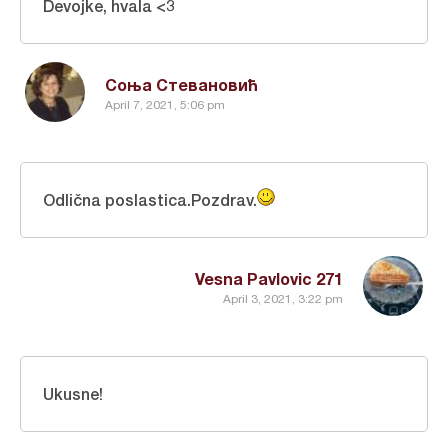
Devojke, hvala <3
Соња Стевановић
April 7, 2021, 5:06 pm
Odlična poslastica.Pozdrav.
Vesna Pavlovic 271
April 3, 2021, 3:22 pm
Ukusne!