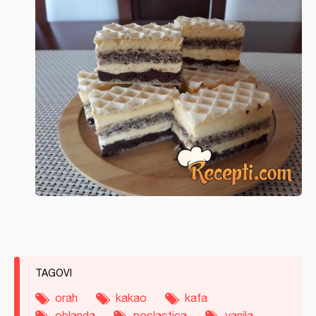
TAGOVI
orah
kakao
kafa
oblanda
poslastica
vanila